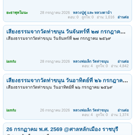
ยะธาพุทโมนะ
28 กรกฎาคม 2026
หลวงปู่ดู่ และ หลวงตาม้า
ตอบ: 0
ถูกใจ: 0
อ่าน: 1,016
อ่านต่อ
เสียงธรรมจากวัดท่าขนุน วันจันทร์ที่ ๒๗ กรกฎาคม ๒๕๖๙
เสียงธรรมจากวัดท่าขนุน วันจันทร์ที่ ๒๗ กรกฎาคม ๒๕๖๙
iamfu
28 กรกฎาคม 2026
หลวงพ่อเล็ก วัดท่าขนุน
อ่านต่อ
ตอบ: 4
ถูกใจ: 0
อ่าน: 4,842
เสียงธรรมจากวัดท่าขนุน วันอาทิตย์ที่ ๒๖ กรกฎาคม ๒๕๖๙
เสียงธรรมจากวัดท่าขนุน วันอาทิตย์ที่ ๒๖ กรกฎาคม ๒๕๖๙
iamfu
26 กรกฎาคม 2026
หลวงพ่อเล็ก วัดท่าขนุน
อ่านต่อ
ตอบ: 4
ถูกใจ: 0
อ่าน: 1,374
26 กรกฏาคม พ.ศ. 2569 @ศาลหลักเมือง ราชบุรี