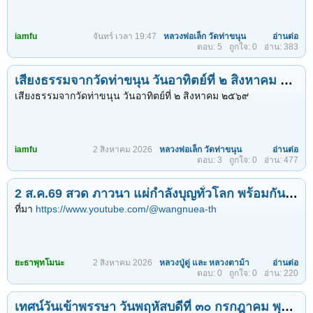
iamfu
จันทร์ เวลา 19:47
หลวงพ่อเล็ก วัดท่าขนุน
อ่านต่อ
ตอบ: 5
ถูกใจ: 0
อ่าน: 383
เสียงธรรมจากวัดท่าขนุน วันอาทิตย์ที่ ๒ สิงหาคม ๒๕๖๙
เสียงธรรมจากวัดท่าขนุน วันอาทิตย์ที่ ๒ สิงหาคม ๒๕๖๙
iamfu
2 สิงหาคม 2026
หลวงพ่อเล็ก วัดท่าขนุน
อ่านต่อ
ตอบ: 3
ถูกใจ: 0
อ่าน: 477
2 ส.ค.69 สวด ภาวนา แผ่กำลังบุญทั่วโลก พร้อมกัน @ สาขายางงาม เพชรบูรณ์
ที่มา
https://www.youtube.com/@wangnuea-th
ยะธาพุทโมนะ
2 สิงหาคม 2026
หลวงปู่ดู่ และ หลวงตาม้า
อ่านต่อ
ตอบ: 0
ถูกใจ: 0
อ่าน: 220
เทศน์วันเข้าพรรษา วันพฤหัสบดีที่ ๓๐ กรกฎาคม พุทธศักราช ๒๕๖๙