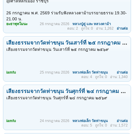
@ศาลหลักเมือง ราชบุรี
26 กรกฏาคม พ.ศ. 2569 ร่วมรับฟังหลวงตาม้าบรรยายธรรม 19.30-
21.00 น.
ยะธาพุทโมนะ
26 กรกฎาคม 2026
หลวงปู่ดู่ และ หลวงตาม้า
ที่มา
https://www.youtube.com/@wangnuea-th
ตอบ: 2
ถูกใจ: 0
อ่าน: 1,262
อ่านต่อ
1
2
3
4
5
6
→
451
ถัดไป >
เสียงธรรมจากวัดท่าขนุน วันเสาร์ที่ ๒๕ กรกฎาคม ๒๕๖๙
เสียงธรรมจากวัดท่าขนุน วันเสาร์ที่ ๒๕ กรกฎาคม ๒๕๖๙
iamfu
25 กรกฎาคม 2026
หลวงพ่อเล็ก วัดท่าขนุน
อ่านต่อ
ตอบ: 4
ถูกใจ: 0
อ่าน: 1,340
เสียงธรรมจากวัดท่าขนุน วันศุกร์ที่ ๒๔ กรกฎาคม ๒๕๖๙
เสียงธรรมจากวัดท่าขนุน วันศุกร์ที่ ๒๔ กรกฎาคม ๒๕๖๙
iamfu
24 กรกฎาคม 2026
หลวงพ่อเล็ก วัดท่าขนุน
อ่านต่อ
ตอบ: 5
ถูกใจ: 0
อ่าน: 1,572