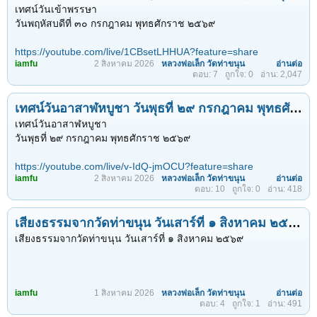
เทศน์วันเข้าพรรษา
วันพฤหัสบดีที่ ๓๐ กรกฎาคม พุทธศักราช ๒๕๖๙
https://youtube.com/live/1CBsetLHHUA?feature=share
iamfu
2 สิงหาคม 2026
หลวงพ่อเล็ก วัดท่าขนุน
อ่านต่อ
เทศน์เริ่มนาทีที่ ๕๔.๐๐
ตอบ: 7
ถูกใจ: 0
อ่าน: 2,047
นะโม ตัสสะ ภะคะวะโต อะระหะโต สัมมาสัมพุทธัสสะ
เทศน์วันอาสาฬหบูชา วันพุธที่ ๒๙ กรกฎาคม พุทธศักราช ๒๕๖๙
นะโม ตัสสะ ภะคะวะโต อะระหะโต สัมมาสัมพุทธัสสะ
นะโม ตัสสะ ภะคะวะโต อะระหะโต สัมมาสัมพุทธัสสะ
เทศน์วันอาสาฬหบูชา
วันพุธที่ ๒๙ กรกฎาคม พุทธศักราช ๒๕๖๙
อิมสฺมิํ อาวาเส อิมํ เตมาสํ วสฺสํ อุเปมีติฯ
https://youtube.com/live/v-IdQ-jmOCU?feature=share
ณ บัดนี้ อาตมภาพรับหน้าที่วิสัชนาในวัสสกถา ว่าด้วยเรื่องของวัน
iamfu
2 สิงหาคม 2026
หลวงพ่อเล็ก วัดท่าขนุน
อ่านต่อ
เทศน์เริ่มนาทีที่ ๐๑.๑๕.๐๐
ตอบ: 10
ถูกใจ: 0
อ่าน: 418
เข้าพรรษา เพื่อประดับสติปัญญา เพิ่มพูนบารมี เสริมสร้างกุศลบุญ
ราศี แก่บรรดาพุทธบริษัททั้งหลาย ซึ่งพร้อมใจกันมาบำเพ็ญกุศลเนื่อง
นะโม ตัสสะ ภะคะวะโต อะระหะโต สัมมาสัมพุทธัสสะ
ในวันเข้าพรรษา ณ วัดท่าขนุนแห่งนี้
เสียงธรรมจากวัดท่าขนุน วันเสาร์ที่ ๑ สิงหาคม ๒๕๖๙
นะโม ตัสสะ ภะคะวะโต อะระหะโต สัมมาสัมพุทธัสสะ
นะโม ตัสสะ ภะคะวะโต อะระหะโต สัมมาสัมพุทธัสสะ
เสียงธรรมจากวัดท่าขนุน วันเสาร์ที่ ๑ สิงหาคม ๒๕๖๙
ญาติโยมพุทธบริษัททั้งหลาย ในเบื้องต้นนั้นพระพุทธศาสนาของเรา
ไม่มีการเข้าพรรษา เนื่องเพราะว่าในช่วงตั้งพระพุทธศาสนาใหม่ ๆ
เทฺวเม ภิกฺขเว อนฺตา ปพฺพชิเตน น เสวิตพฺพา ติฯ
ยังมีนักบวช คือ พระภิกษุสงฆ์ อยู่น้อยมาก จนกระทั่งมาภายหลังเมื่อ
พระภิกษุสงฆ์ทั้งหลายมีมากขึ้น บรรดาพุทธบริษัททั้งหลายซึ่งให้ความ
ณ บัดนี้ อาตมภาพรับหน้าที่วิสัชนาในธัมมจักกัปปวัตนสุตกถา เพื่อ
iamfu
1 สิงหาคม 2026
หลวงพ่อเล็ก วัดท่าขนุน
อ่านต่อ
ตอบ: 4
ถูกใจ: 1
อ่าน: 491
เคารพต่อพระภิกษุสงฆ์นั้น ถ้าถึงเวลาท่านมาถึงเรือนชานก็ต้องคอย
เป็นเครื่องประดับสติปัญญา เพิ่มพูนบารมี เสริมสร้างกุศลบุญราศี แก่