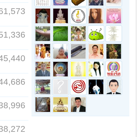
61,573
51,336
45,440
44,686
38,996
38,272