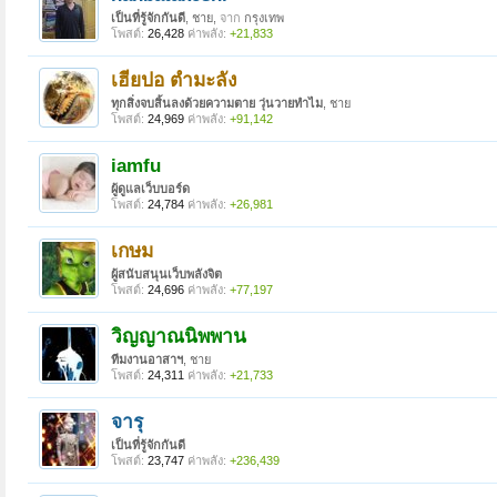
เป็นที่รู้จักกันดี
, ชาย,
จาก
กรุงเทพ
โพสต์:
26,428
ค่าพลัง:
+21,833
เฮียปอ ตำมะลัง
ทุกสิ่งจบสิ้นลงด้วยความตาย วุ่นวายทำไม
, ชาย
โพสต์:
24,969
ค่าพลัง:
+91,142
iamfu
ผู้ดูแลเว็บบอร์ด
โพสต์:
24,784
ค่าพลัง:
+26,981
เกษม
ผู้สนับสนุนเว็บพลังจิต
โพสต์:
24,696
ค่าพลัง:
+77,197
วิญญาณนิพพาน
ทีมงานอาสาฯ
, ชาย
โพสต์:
24,311
ค่าพลัง:
+21,733
จารุ
เป็นที่รู้จักกันดี
โพสต์:
23,747
ค่าพลัง:
+236,439