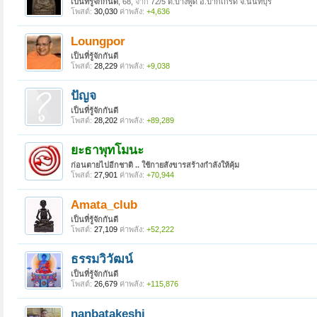
เป็นที่รู้จักกันดี
, 68,
จาก
72/5 ต.บางพูด อ.ปากเกร็ด จ.นนทบุรี
โพสต์:
30,030
ค่าพลัง:
+4,636
Loungpor
เป็นที่รู้จักกันดี
โพสต์:
28,229
ค่าพลัง:
+9,038
ปัญจ
เป็นที่รู้จักกันดี
โพสต์:
28,202
ค่าพลัง:
+89,289
ยะธาพุทโมนะ
ก่อนตายไปอีกชาติ .. ใช้กายสังขารสร้างกำลังให้คุ้ม
โพสต์:
27,901
ค่าพลัง:
+70,944
Amata_club
เป็นที่รู้จักกันดี
โพสต์:
27,109
ค่าพลัง:
+52,222
ธรรมวิวัฒน์
เป็นที่รู้จักกันดี
โพสต์:
26,679
ค่าพลัง:
+115,876
nanbatakeshi