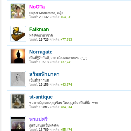
NoOTa
Super Moderator
, หญิง
โพสต์:
20,132
ค่าพลัง:
+64,511
Falkman
พลังจิตนานาชาติ
โพสต์:
19,726
ค่าพลัง:
+77,793
Norragate
เป็นที่รู้จักกันดี
,
จาก
เมืองฅนอวดพระ (^_^)
โพสต์:
19,518
ค่าพลัง:
+37,741
สร้อยฟ้ามาลา
เป็นที่รู้จักกันดี
โพสต์:
19,158
ค่าพลัง:
+43,874
st-antique
ขอบารมีคุณแม่บุญเรือน โตงบุญเติม เป็นที่พึ่ง
, ชาย
โพสต์:
18,885
ค่าพลัง:
+84,314
พรแม่ศรี
ผู้สนับสนุนเว็บพลังจิต
โพสต์:
18,789
ค่าพลัง:
+55,474