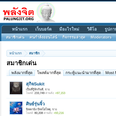
หน้าแรก
เว็บบอร์ด
มีอะไรใหม่
วิดีโอ
รูปภา
สมาชิกเด่น
คนกำลังออนไลน์
กิจกรรมล่าสุด
Moderators
หน้าแรก
สมาชิก
สมาชิกเด่น
พลังมากที่สุด
โพสต์มากที่สุด
กระทู้แนะนำมากที่สุด
Most 
สุกิจSukit
เป็นที่รู้จักกันดี
, ชาย
โพสต์:
233,749
ค่าพลัง:
+97,153
ศิษย์รุ่นจิ๋ว
นิพพานัง ปัจจโยโหตุ
, ชาย
โพสต์:
80,208
ค่าพลัง:
+93,216