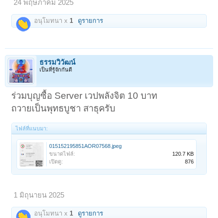
24 พฤษภาคม 2025
อนุโมทนา x
1
ดูรายการ
ธรรมวิวัฒน์
เป็นที่รู้จักกันดี
ร่วมบุญซื้อ Server เวปพลังจิต 10 บาท
ถวายเป็นพุทธบูชา สาธุครับ
ไฟล์ที่แนบมา:
015152195851AOR07568.jpeg
ขนาดไฟล์:
120.7 KB
เปิดดู:
876
1 มิถุนายน 2025
อนุโมทนา x
1
ดูรายการ