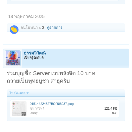
18 พฤษภาคม 2025
อนุโมทนา x
2
ดูรายการ
ธรรมวิวัฒน์
เป็นที่รู้จักกันดี
ร่วมบุญซื้อ Server เวปพลังจิต 10 บาท
ถวายเป็นพุทธบูชา สาธุครับ
ไฟล์ที่แนบมา:
015144224527BOR06037.jpeg
ขนาดไฟล์:
121.4 KB
เปิดดู:
898