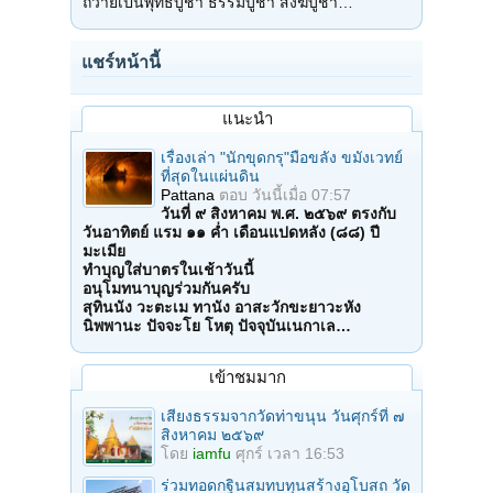
ถวายเป็นพุทธบูชา ธรรมบูชา สังฆบูชา…
แชร์หน้านี้
แนะนำ
เรื่องเล่า "นักขุดกรุ"มือขลัง ขมังเวทย์
ที่สุดในแผ่นดิน
Pattana
ตอบ
วันนี้เมื่อ 07:57
วันที่ ๙ สิงหาคม พ.ศ. ๒๕๖๙ ตรงกับ
วันอาทิตย์ แรม ๑๑ ค่ำ เดือนแปดหลัง (๘๘) ปี
มะเมีย
ทำบุญใส่บาตรในเช้าวันนี้
อนุโมทนาบุญร่วมกันครับ
สุทินนัง วะตะเม ทานัง อาสะวักขะยาวะหัง
นิพพานะ ปัจจะโย โหตุ ปัจจุบันเนกาเล…
เข้าชมมาก
เสียงธรรมจากวัดท่าขนุน วันศุกร์ที่ ๗
สิงหาคม ๒๕๖๙
โดย
iamfu
ศุกร์ เวลา 16:53
ร่วมทอดกฐินสมทบทุนสร้างอุโบสถ วัด