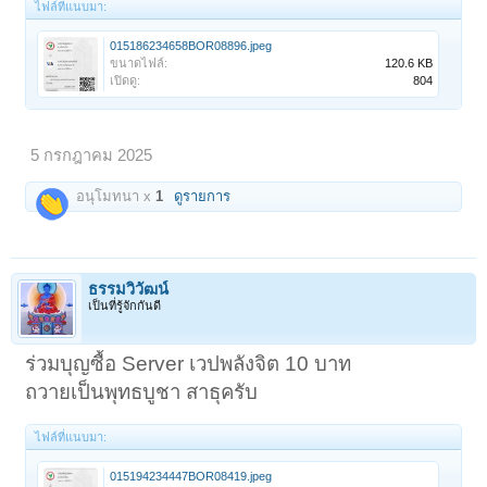
ไฟล์ที่แนบมา:
015186234658BOR08896.jpeg
ขนาดไฟล์:
120.6 KB
เปิดดู:
804
5 กรกฎาคม 2025
อนุโมทนา x
1
ดูรายการ
ธรรมวิวัฒน์
เป็นที่รู้จักกันดี
ร่วมบุญซื้อ Server เวปพลังจิต 10 บาท
ถวายเป็นพุทธบูชา สาธุครับ
ไฟล์ที่แนบมา:
015194234447BOR08419.jpeg