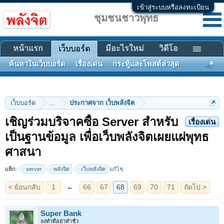
เข้าสู่ระบบหรือลงทะเบียน
ชุมชนชาวพุทธ
หน้าแรก
มีอะไรใหม่
วิดีโอ
เว็บบอร์ด
ค้นหาในเว็บบอร์ด
เรื่องเด่น
กระทู้และโพสต์ล่าสุด
เว็บบอร์ด
...
ประกาศจาก เว็บพลังจิต
เชิญร่วมบริจาคซื้อ Server สำหรับ
เรื่องเด่น
เป็นฐานข้อมูล เพื่อเว็บพลังจิตเผยแผ่พุทธ
< ย้อนกลับ
1
←
66
67
68
69
70
71
ถัดไป >
ศาสนา
แท็ก:
server
พลังจิต
เว็บพลังจิต
แก้ไข
Super Bank
จงทำดีอย่าทำชั่ว