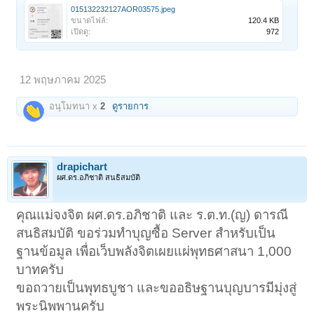
015132232127AOR03575.jpeg
ขนาดไฟล์:
120.4 KB
เปิดดู:
972
12 พฤษภาคม 2025
อนุโมทนา x
2
ดูรายการ
drapichart
ผศ.ดร.อภิชาติ สนธิสมบัติ
คุณแม่จงจิต ผศ.ดร.อภิชาติ และ ร.ต.ท.(ญ) ดารณี
สนธิสมบัติ ขอร่วมทำบุญซื้อ Server สำหรับเป็น
ฐานข้อมูล เพื่อเว็บพลังจิตเผยแผ่พุทธศาสนา 1,000
บาทครับ
ขอถวายเป็นพุทธบูชา และขออธิษฐานบุญบารมีมุ่งสู่
พระนิพพานครับ