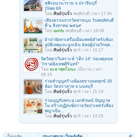
สุพีรอนวนาราม จ.ปราจีนบุรี
15พย.69
โดย
ศิษย์รุ่นจิ๋ว
พฤหัสบดี เวลา 17:45
เสียงธรรมจากวัดท่าขนุน วันพฤหัสบดี
ที่ ๖ สิงหาคม ๒๕๖๙
โดย
iamfu
พฤหัสบดี เวลา 18:06
ผ้าป่าจัดหาเครื่องมือแพทย์สำหรับห้อง
อุบัติเหตุและฉุกเฉิน &หอผู้ป่วยวิกฤต...
โดย
ศิษย์รุ่นจิ๋ว
ศุกร์ เวลา 10:17
จิตวิทยา/วิเคราะห์ "เด็ก 14" ก่อเหตุสลด
"กราดยิงเทพศิรินทร์"
โดย
ยะธาพุทโมนะ
เมื่อวาน เวลา
08:15
ร่วมทําบุญสร้างห้องสุขาปลดทุกข์ 30
ห้อง วัดปราสาท จ.นนทบุรี
โดย
ศิษย์รุ่นจิ๋ว
ศุกร์ เวลา 15:19
ร่วมบุญกับพระอ.เอกลักษณ์ ปัญญาค
โม สร้างกุฏิสงฆ์ถวายวัดป่าเทสรังสีดง
พญาเย็น...
โดย
ศิษย์รุ่นจิ๋ว
ศุกร์ เวลา 14:29
เว็บบอร์ด
...
ประกาศจาก เว็บพลังจิต