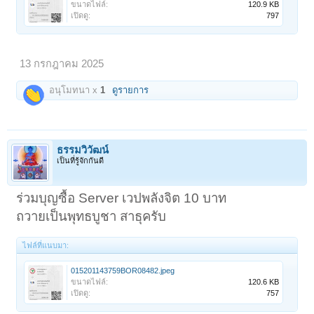
ขนาดไฟล์:
120.9 KB
เปิดดู:
797
13 กรกฎาคม 2025
อนุโมทนา x
1
ดูรายการ
< ย้อนกลับ
1
←
66
67
68
69
70
71
ถัดไป >
ธรรมวิวัฒน์
เป็นที่รู้จักกันดี
ร่วมบุญซื้อ Server เวปพลังจิต 10 บาท
ถวายเป็นพุทธบูชา สาธุครับ
ไฟล์ที่แนบมา:
015201143759BOR08482.jpeg
ขนาดไฟล์:
120.6 KB
เปิดดู:
757