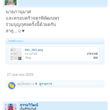
นายภานุมาศ
และครอบครัวจตุรพิพัฒนพร
ร่วมบุญกุศลครั้งนี้ด้วยครับ
สาธุ...☺️♥️
ไฟล์ที่แนบมา:
IMG_3561.jpeg
ขนาดไฟล์:
278.8 KB
เปิดดู:
909
27 เมษายน 2025
อนุโมทนา x
4
ดูรายการ
ธรรมวิวัฒน์
เป็นที่รู้จักกันดี