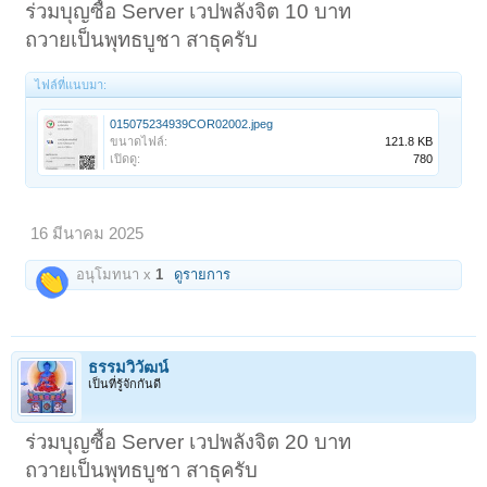
ร่วมบุญซื้อ Server เวปพลังจิต 10 บาท
ถวายเป็นพุทธบูชา สาธุครับ
ไฟล์ที่แนบมา:
015075234939COR02002.jpeg
ขนาดไฟล์:
121.8 KB
เปิดดู:
780
16 มีนาคม 2025
อนุโมทนา x
1
ดูรายการ
< ย้อนกลับ
1
←
65
66
67
68
69
→
71
ถัดไป >
ธรรมวิวัฒน์
เป็นที่รู้จักกันดี
ร่วมบุญซื้อ Server เวปพลังจิต 20 บาท
ถวายเป็นพุทธบูชา สาธุครับ