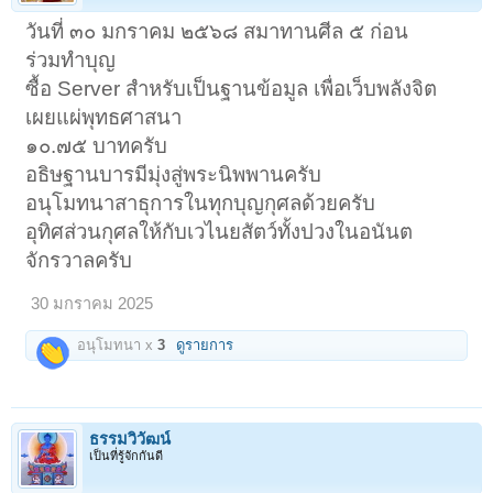
วันที่ ๓๐ มกราคม ๒๕๖๘ สมาทานศีล ๕ ก่อน
ร่วมทำบุญ
ซื้อ Server สำหรับเป็นฐานข้อมูล เพื่อเว็บพลังจิต
เผยแผ่พุทธศาสนา
๑๐.๗๕ บาทครับ
อธิษฐานบารมีมุ่งสู่พระนิพพานครับ
อนุโมทนาสาธุการในทุกบุญกุศลด้วยครับ
อุทิศส่วนกุศลให้กับเวไนยสัตว์ทั้งปวงในอนันต
จักรวาลครับ
30 มกราคม 2025
อนุโมทนา x
3
ดูรายการ
ธรรมวิวัฒน์
เป็นที่รู้จักกันดี