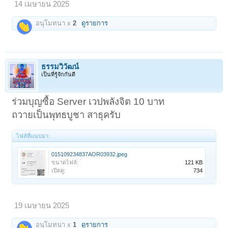
14 เมษายน 2025
อนุโมทนา x
2
ดูรายการ
ธรรมวิวัฒน์
เป็นที่รู้จักกันดี
ร่วมบุญซื้อ Server เวปพลังจิต 10 บาท
ถวายเป็นพุทธบูชา สาธุครับ
ไฟล์ที่แนบมา:
015109234837AOR03932.jpeg
ขนาดไฟล์:
121 KB
เปิดดู:
734
19 เมษายน 2025
อนุโมทนา x
1
ดูรายการ