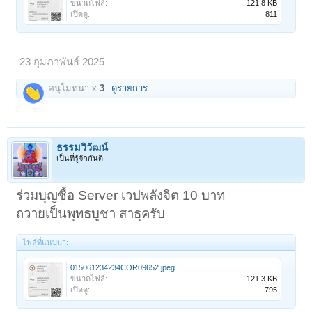
ขนาดไฟล์:
121.8 KB
เปิดดู:
811
23 กุมภาพันธ์ 2025
อนุโมทนา x
3
ดูรายการ
ธรรมวิวัฒน์
เป็นที่รู้จักกันดี
ร่วมบุญซื้อ Server เวปพลังจิต 10 บาท
ถวายเป็นพุทธบูชา สาธุครับ
ไฟล์ที่แนบมา:
015061234234COR09652.jpeg
ขนาดไฟล์:
121.3 KB
เปิดดู:
795