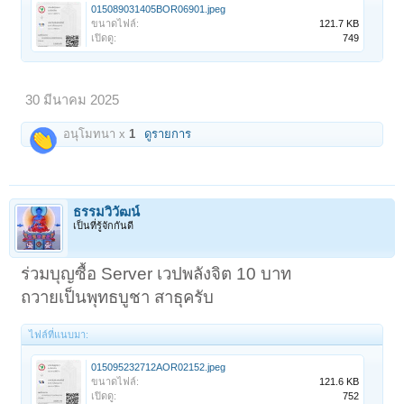
015089031405BOR06901.jpeg
ขนาดไฟล์:
121.7 KB
เปิดดู:
749
30 มีนาคม 2025
อนุโมทนา x
1
ดูรายการ
ธรรมวิวัฒน์
เป็นที่รู้จักกันดี
ร่วมบุญซื้อ Server เวปพลังจิต 10 บาท
ถวายเป็นพุทธบูชา สาธุครับ
ไฟล์ที่แนบมา:
015095232712AOR02152.jpeg
ขนาดไฟล์:
121.6 KB
เปิดดู:
752