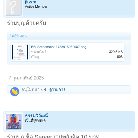
jkwm
Active Member
ร่วมบุญด้วยครับ
ไฟล์ที่แนบมา:
BBl-Screenshot-1738915932007.png
ขนาดไฟล์:
320.5 KB
เปิดดู:
803
7 กุมภาพันธ์ 2025
อนุโมทนา x
4
ดูรายการ
ธรรมวิวัฒน์
เป็นที่รู้จักกันดี
ร่วมบุญซื้อ Server เวปพลังจิต 10 บาท