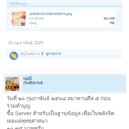
ไฟล์ที่แนบมา:
015046235134BOR09675.jpeg
ขนาดไฟล์:
93.2 KB
เปิดดู:
795
15 กุมภาพันธ์ 2025
อนุโมทนา x
3
ดูรายการ
เบเบ้
เป็นที่รู้จักกันดี
วันที่ ๒๐ กุมภาพันธ์ ๒๕๖๘ สมาทานศีล ๕ ก่อน
ร่วมทำบุญ
ซื้อ Server สำหรับเป็นฐานข้อมูล เพื่อเว็บพลังจิต
เผยแผ่พุทธศาสนา
๑๐.๗๕ บาทครับ