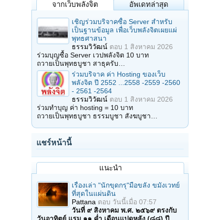
จากเว็บพลังจิต
อัพเดทล่าสุด
เชิญร่วมบริจาคซื้อ Server สำหรับ
เป็นฐานข้อมูล เพื่อเว็บพลังจิตเผยแผ่
พุทธศาสนา
ธรรมวิวัฒน์
ตอบ
1 สิงหาคม 2026
ร่วมบุญซื้อ Server เวปพลังจิต 10 บาท
ถวายเป็นพุทธบูชา สาธุครับ…
ร่วมบริจาค ค่า Hosting ของเว็บ
พลังจิต ปี 2552 ...2558 -2559 -2560
- 2561 -2564
ธรรมวิวัฒน์
ตอบ
1 สิงหาคม 2026
ร่วมทำบุญ ค่า hosting = 10 บาท
ถวายเป็นพุทธบูชา ธรรมบูชา สังฆบูชา…
แชร์หน้านี้
แนะนำ
เรื่องเล่า "นักขุดกรุ"มือขลัง ขมังเวทย์
ที่สุดในแผ่นดิน
Pattana
ตอบ
วันนี้เมื่อ 07:57
วันที่ ๙ สิงหาคม พ.ศ. ๒๕๖๙ ตรงกับ
วันอาทิตย์ แรม ๑๑ ค่ำ เดือนแปดหลัง (๘๘) ปี