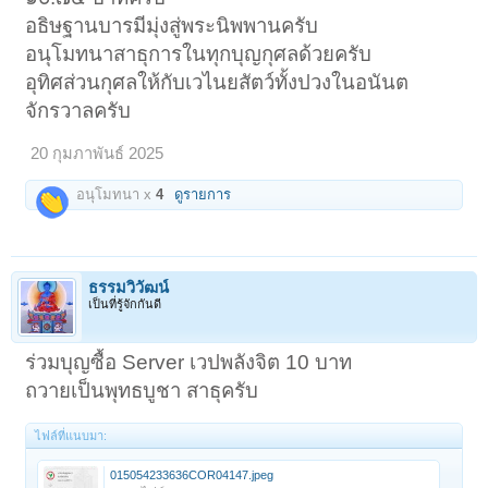
อธิษฐานบารมีมุ่งสู่พระนิพพานครับ
อนุโมทนาสาธุการในทุกบุญกุศลด้วยครับ
อุทิศส่วนกุศลให้กับเวไนยสัตว์ทั้งปวงในอนันต
จักรวาลครับ
20 กุมภาพันธ์ 2025
อนุโมทนา x
4
ดูรายการ
ธรรมวิวัฒน์
เป็นที่รู้จักกันดี
ร่วมบุญซื้อ Server เวปพลังจิต 10 บาท
ถวายเป็นพุทธบูชา สาธุครับ
ไฟล์ที่แนบมา:
015054233636COR04147.jpeg