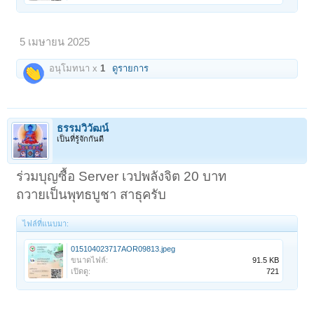
5 เมษายน 2025
อนุโมทนา x
1
ดูรายการ
ธรรมวิวัฒน์
เป็นที่รู้จักกันดี
ร่วมบุญซื้อ Server เวปพลังจิต 20 บาท
ถวายเป็นพุทธบูชา สาธุครับ
ไฟล์ที่แนบมา:
015104023717AOR09813.jpeg
ขนาดไฟล์:
91.5 KB
เปิดดู:
721