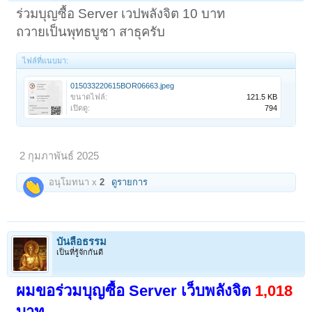
ร่วมบุญซื้อ Server เวปพลังจิต 10 บาท
ถวายเป็นพุทธบูชา สาธุครับ
ไฟล์ที่แนบมา:
015033220615BOR06663.jpeg
ขนาดไฟล์:
121.5 KB
เปิดดู:
794
2 กุมภาพันธ์ 2025
อนุโมทนา x
2
ดูรายการ
บันลือธรรม
เป็นที่รู้จักกันดี
ผมขอร่วมบุญซื้อ Server เว็บพลังจิต
1,018
บาท