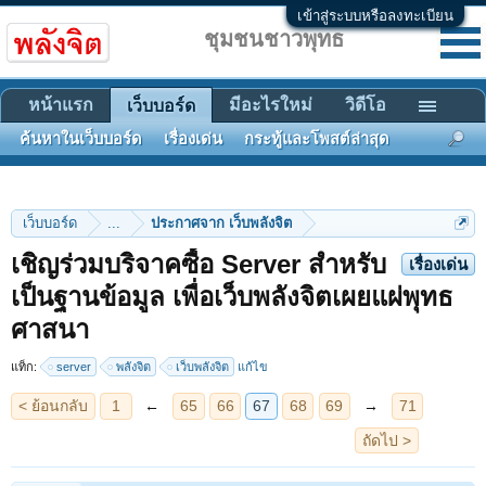
เข้าสู่ระบบหรือลงทะเบียน
ชุมชนชาวพุทธ
หน้าแรก
มีอะไรใหม่
วิดีโอ
เว็บบอร์ด
ค้นหาในเว็บบอร์ด
เรื่องเด่น
กระทู้และโพสต์ล่าสุด
เว็บบอร์ด
...
ประกาศจาก เว็บพลังจิต
เชิญร่วมบริจาคซื้อ Server สำหรับ
เรื่องเด่น
เป็นฐานข้อมูล เพื่อเว็บพลังจิตเผยแผ่พุทธ
< ย้อนกลับ
1
←
65
66
67
68
69
→
71
ถัดไป >
ศาสนา
แท็ก:
server
พลังจิต
เว็บพลังจิต
แก้ไข