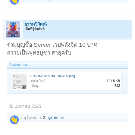
ธรรมวิวัฒน์
เป็นที่รู้จักกันดี
ร่วมบุญซื้อ Server เวปพลังจิต 10 บาท
ถวายเป็นพุทธบูชา สาธุครับ
ไฟล์ที่แนบมา:
015116231957AOR02700.jpeg
ขนาดไฟล์:
121.5 KB
เปิดดู:
722
26 เมษายน 2025
อนุโมทนา x
2
ดูรายการ