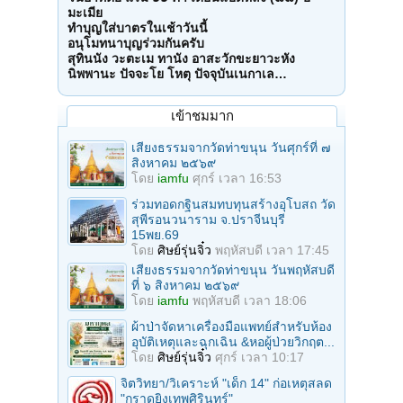
มะเมีย
ทำบุญใส่บาตรในเช้าวันนี้
อนุโมทนาบุญร่วมกันครับ
สุทินนัง วะตะเม ทานัง อาสะวักขะยาวะหัง
นิพพานะ ปัจจะโย โหตุ ปัจจุบันเนกาเล…
เข้าชมมาก
เสียงธรรมจากวัดท่าขนุน วันศุกร์ที่ ๗
สิงหาคม ๒๕๖๙
โดย
iamfu
ศุกร์ เวลา 16:53
ร่วมทอดกฐินสมทบทุนสร้างอุโบสถ วัด
สุพีรอนวนาราม จ.ปราจีนบุรี
15พย.69
โดย
ศิษย์รุ่นจิ๋ว
พฤหัสบดี เวลา 17:45
เสียงธรรมจากวัดท่าขนุน วันพฤหัสบดี
ที่ ๖ สิงหาคม ๒๕๖๙
โดย
iamfu
พฤหัสบดี เวลา 18:06
ผ้าป่าจัดหาเครื่องมือแพทย์สำหรับห้อง
อุบัติเหตุและฉุกเฉิน &หอผู้ป่วยวิกฤต...
โดย
ศิษย์รุ่นจิ๋ว
ศุกร์ เวลา 10:17
จิตวิทยา/วิเคราะห์ "เด็ก 14" ก่อเหตุสลด
"กราดยิงเทพศิรินทร์"