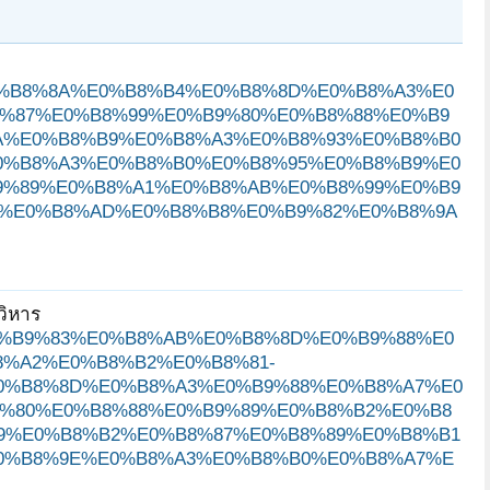
80%E0%B8%8A%E0%B8%B4%E0%B8%8D%E0%B8%A3%E0
%87%E0%B8%99%E0%B9%80%E0%B8%88%E0%B9
A%E0%B8%B9%E0%B8%A3%E0%B8%93%E0%B8%B0
0%B8%A3%E0%B8%B0%E0%B8%95%E0%B8%B9%E0
9%89%E0%B8%A1%E0%B8%AB%E0%B8%99%E0%B9
7%E0%B8%AD%E0%B8%B8%E0%B9%82%E0%B8%9A
Ayneng
phutiga
วัวฉลู
วิหาร
8D%E0%B9%83%E0%B8%AB%E0%B8%8D%E0%B9%88%E0
Pongpat86
little_duct
ภัทรอังคาร
%A2%E0%B8%B2%E0%B8%81-
0%B8%8D%E0%B8%A3%E0%B9%88%E0%B8%A7%E0
%80%E0%B8%88%E0%B9%89%E0%B8%B2%E0%B8
9%E0%B8%B2%E0%B8%87%E0%B8%89%E0%B8%B1
0%B8%9E%E0%B8%A3%E0%B8%B0%E0%B8%A7%E