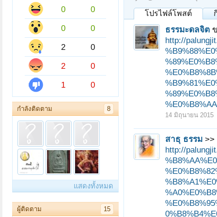
0
0
โปรไฟล์โพสต์
0
0
ธรรมะดลจิต
ข
http://pal
2
0
%B9%88%E0
%89%E0%B8
2
0
%E0%B8%8B
%B9%81%E0
1
0
%89%E0%B8
%E0%B8%AA%
กำลังติดตาม
8
14 มิถุนายน 2015
สาธุ ธรรม
>> 
http://pal
%B8%AA%E0
%E0%B8%82
%B8%A1%E0
แสดงทั้งหมด
%A0%E0%B8
%E0%B8%95
ผู้ติดตาม
15
0%B8%B4%E