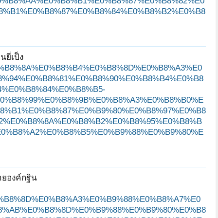
0%B8%AA%E0%B8%B1%E0%B8%87%E0%B8%82%E0
8%B1%E0%B8%87%E0%B8%84%E0%B8%B2%E0%B8
ี่เป็ง
80%E0%B8%8A%E0%B8%B4%E0%B8%8D%E0%B8%A3%E0
8%94%E0%B8%81%E0%B8%90%E0%B8%B4%E0%B8
%E0%B8%84%E0%B8%B5-
0%B8%99%E0%B8%9B%E0%B8%A3%E0%B8%B0%E
8%B1%E0%B8%87%E0%B9%80%E0%B8%97%E0%B8
2%E0%B8%8A%E0%B8%B2%E0%B8%95%E0%B8%B
E0%B8%A2%E0%B8%B5%E0%B9%88%E0%B9%80%E
ายองค์กฐิน
B4%E0%B8%8D%E0%B8%A3%E0%B9%88%E0%B8%A7%E0
8%AB%E0%B8%8D%E0%B9%88%E0%B9%80%E0%B8