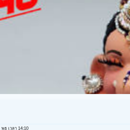
:
พุธ เวลา 14:10