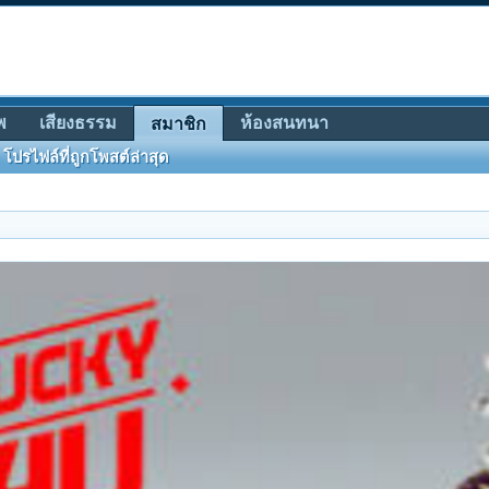
พ
เสียงธรรม
ห้องสนทนา
สมาชิก
โปรไฟล์ที่ถูกโพสต์ล่าสุด