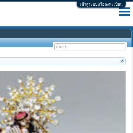
เข้าสู่ระบบหรือลงทะเบียน