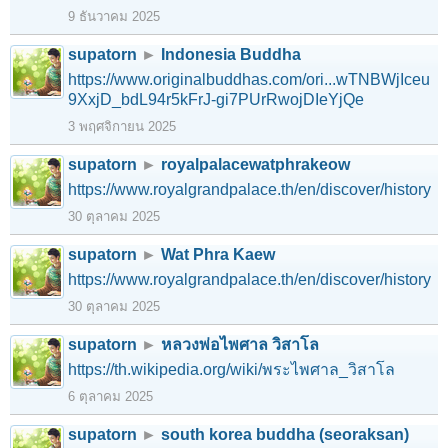
9 ธันวาคม 2025
supatorn
►
Indonesia Buddha
https://www.originalbuddhas.com/ori...wTNBWjIceu
9XxjD_bdL94r5kFrJ-gi7PUrRwojDIeYjQe
3 พฤศจิกายน 2025
supatorn
►
royalpalacewatphrakeow
https://www.royalgrandpalace.th/en/discover/history
30 ตุลาคม 2025
supatorn
►
Wat Phra Kaew
https://www.royalgrandpalace.th/en/discover/history
30 ตุลาคม 2025
supatorn
►
หลวงพ่อไพศาล วิสาโล
https://th.wikipedia.org/wiki/พระไพศาล_วิสาโล
6 ตุลาคม 2025
supatorn
►
south korea buddha (seoraksan)