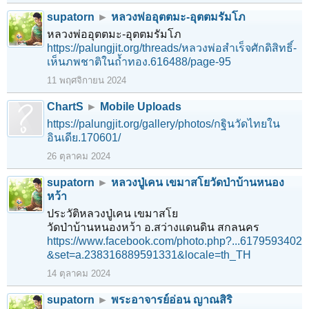
supatorn
►
หลวงพ่ออุตตมะ-อุตตมรัมโภ
หลวงพ่ออุตตมะ-อุตตมรัมโภ
https://palungjit.org/threads/หลวงพ่อสำเร็จศักดิสิทธิ์-
เห็นภพชาติในถ้ำทอง.616488/page-95
11 พฤศจิกายน 2024
ChartS
►
Mobile Uploads
https://palungjit.org/gallery/photos/กฐินวัดไทยใน
อินเดีย.170601/
26 ตุลาคม 2024
supatorn
►
หลวงปู่เคน เขมาสโยวัดป่าบ้านหนอง
หว้า
ประวัติหลวงปู่เคน เขมาสโย
วัดป่าบ้านหนองหว้า อ.สว่างแดนดิน สกลนคร
https://www.facebook.com/photo.php?...6179593402
&set=a.238316889591331&locale=th_TH
14 ตุลาคม 2024
1
2
3
4
5
6
→
116
ถัดไป >
supatorn
►
พระอาจารย์อ่อน ญาณสิริ