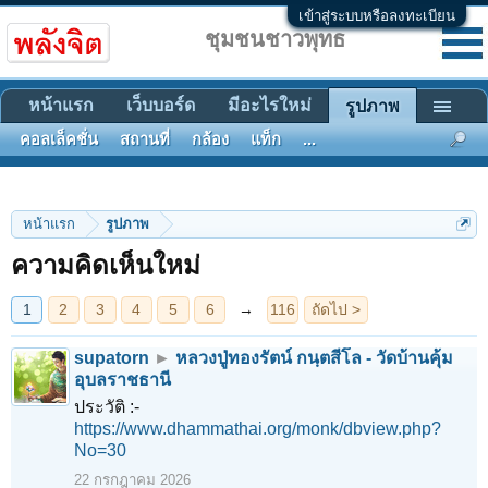
เข้าสู่ระบบหรือลงทะเบียน
ชุมชนชาวพุทธ
หน้าแรก
เว็บบอร์ด
มีอะไรใหม่
รูปภาพ
คอลเล็คชั่น
สถานที่
กล้อง
แท็ก
...
1
2
3
4
5
6
→
116
ถัดไป >
หน้าแรก
รูปภาพ
ความคิดเห็นใหม่
supatorn
►
หลวงปู่ทองรัตน์ กนฺตสีโล - วัดบ้านคุ้ม
อุบลราชธานี
ประวัติ :-
https://www.dhammathai.org/monk/dbview.php?
No=30
22 กรกฎาคม 2026