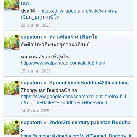
เณร
ประวัติ :-
https://th.wikipedia.org/wiki/หลวงพ่อ
เขียน_ธมฺมรกฺขิโต
22 เมษายน 2025
supatorn
►
หลวงพ่อสรวง ปริสุทโธ
อัตชีวประวัติพระครูภาวนาภิรมย์
หลวงพ่อสรวง ปริสุทฺโธ:-
http://www.watpanead.com/aticle2.html
15 เมษายน 2025
supatorn
►
SpringtempleBuddha420feetchina
Zhongyuan BuddhaChina
https://www.google.com/search?client=firefox-b-1-
d&q=The+tallest+Buddha+in+the+world
14 มีนาคม 2025
supatorn
►
2ndor3rd century pakistan Buddha
:-
https://simple.wikipedia.org/wiki/Seated_Buddha_fr