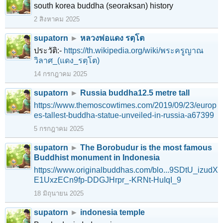
south korea buddha (seoraksan) history
2 สิงหาคม 2025
supatorn
►
หลวงพ่อแดง รตฺโต
ประวัติ:-
https://th.wikipedia.org/wiki/พระครูญาณ
วิลาศ_(แดง_รตฺโต)
14 กรกฎาคม 2025
supatorn
►
Russia buddha12.5 metre tall
https://www.themoscowtimes.com/2019/09/23/europ
es-tallest-buddha-statue-unveiled-in-russia-a67399
5 กรกฎาคม 2025
supatorn
►
The Borobudur is the most famous
Buddhist monument in Indonesia
https://www.originalbuddhas.com/blo...9SDtU_izudX
E1UxzECn9fp-DDGJHrpr_-KRNt-HuIqI_9
18 มิถุนายน 2025
supatorn
►
indonesia temple