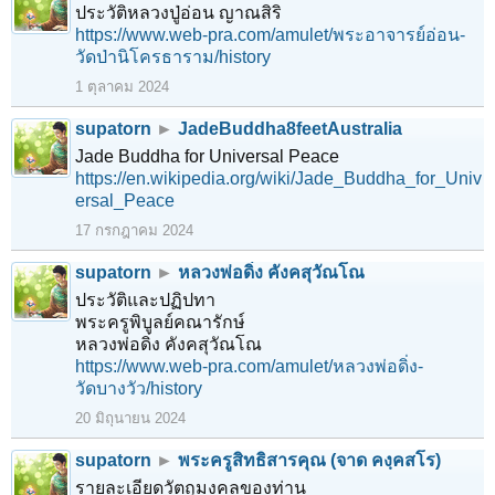
ประวัติหลวงปู่อ่อน ญาณสิริ
https://www.web-pra.com/amulet/พระอาจารย์อ่อน-
วัดป่านิโครธาราม/history
1 ตุลาคม 2024
supatorn
►
JadeBuddha8feetAustralia
Jade Buddha for Universal Peace
https://en.wikipedia.org/wiki/Jade_Buddha_for_Univ
ersal_Peace
17 กรกฎาคม 2024
supatorn
►
หลวงพ่อดิ่ง คังคสุวัณโณ
ประวัติและปฏิปทา
พระครูพิบูลย์คณารักษ์
หลวงพ่อดิ่ง คังคสุวัณโณ
https://www.web-pra.com/amulet/หลวงพ่อดิ่ง-
วัดบางวัว/history
20 มิถุนายน 2024
supatorn
►
พระครูสิทธิสารคุณ (จาด คงฺคสโร)
รายละเอียดวัตถุมงคลของท่าน