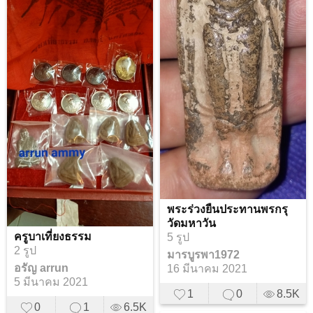
พระร่วงยืนประทานพรกรุ
วัดมหาวัน
ครูบาเที่ยงธรรม
5 รูป
2 รูป
มารบูรพา1972
อรัญ arrun
16 มีนาคม 2021
5 มีนาคม 2021
1
0
8.5K
0
1
6.5K