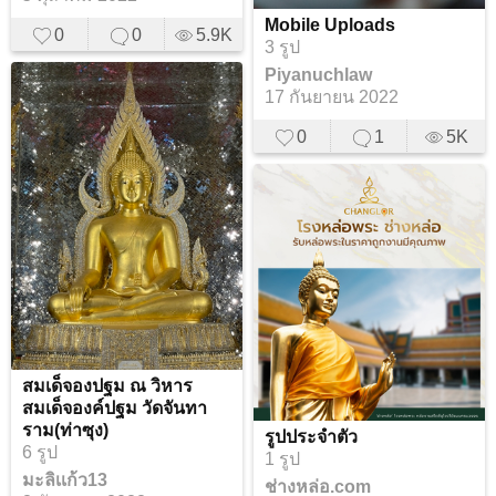
Mobile Uploads
0
0
5.9K
3 รูป
Piyanuchlaw
17 กันยายน 2022
0
1
5K
สมเด็จองปฐม ณ วิหาร
สมเด็จองค์ปฐม วัดจันทา
ราม(ท่าซุง)
รูปประจำตัว
6 รูป
1 รูป
มะลิเเก้ว13
ช่างหล่อ.com