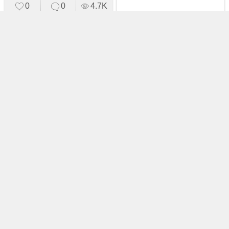
0
0
4.7K
ขอคำชี้แนะ หลวงปู่ทวด
เนื้อว่าน รุ่นพินัยกรรม ปี05
องค์นี้ใช่ไหม ขอความรู้
หน่อยค่ะ
5 รูป
never-die
20 เมษายน 2020
0
0
8.5K
ดอกบัว (Lotus)
48 รูป
supatorn
27 กรกฎาคม 2026
0
0
6.8K