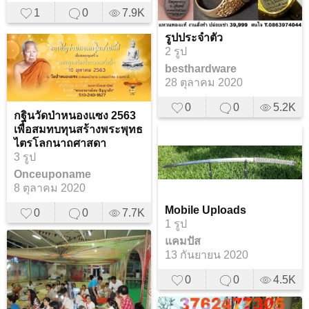
1
0
7.9K
รูปประจำตัว
2 รูป
besthardware
28 ตุลาคม 2020
0
0
5.2K
กฐินวัดป่าหนองแซง 2563
เพื่อสมทบทุนสร้างพระพุทธ
ไตรโลกนาถศาสดา
3 รูป
Onceuponame
8 ตุลาคม 2020
Mobile Uploads
0
0
7.7K
1 รูป
แคมปัส
13 กันยายน 2020
0
0
4.5K