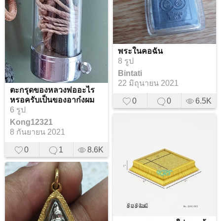
พระในคอฉัน
8 รูป
Bintati
22 มิถุนายน 2021
ตะกรุดของหลวงพ่ออะไร
หรอครับเป็นของอาก๋งผม
0
0
6.5K
6 รูป
Kong12321
8 กันยายน 2021
0
1
8.6K