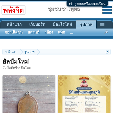
เข้าสู่ระบบหรือลงทะเบียน
ชุมชนชาวพุทธ
หน้าแรก
เว็บบอร์ด
มีอะไรใหม่
รูปภาพ
คอลเล็คชั่น
สถานที่
กล้อง
แท็ก
...
หน้าแรก
รูปภาพ
อัลบั้มใหม่
อัลบั้มที่สร้างขึ้นใหม่