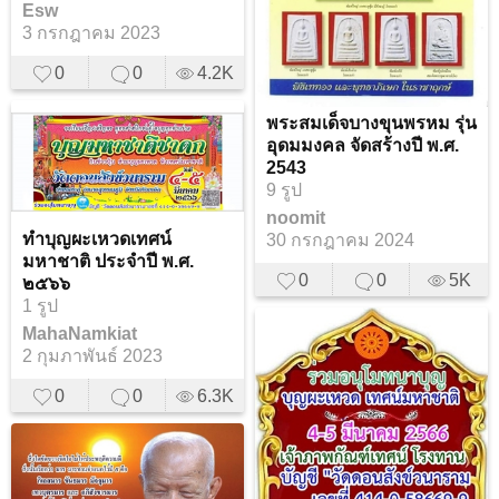
Esw
3 กรกฎาคม 2023
0
0
4.2K
พระสมเด็จบางขุนพรหม รุ่น
อุดมมงคล จัดสร้างปี พ.ศ.
2543
9 รูป
noomit
ทำบุญผะเหวดเทศน์
30 กรกฎาคม 2024
มหาชาติ ประจำปี พ.ศ.
0
0
5K
๒๕๖๖
1 รูป
MahaNamkiat
2 กุมภาพันธ์ 2023
0
0
6.3K