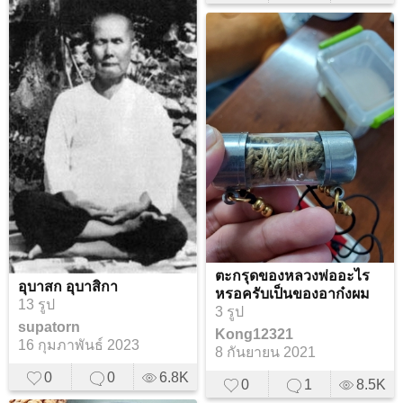
ตะกรุดของหลวงพ่ออะไร
อุบาสก อุบาสิกา
หรอครับเป็นของอาก๋งผม
13 รูป
3 รูป
supatorn
Kong12321
16 กุมภาพันธ์ 2023
8 กันยายน 2021
0
0
6.8K
0
1
8.5K