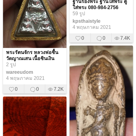
ฐานรองพระ ฐานใส่พระ ตู้
ใส่พระ 080-984-2756
59 รูป
kpsthaistyle
4 พฤษภาคม 2021
0
0
7.4K
พระรัตนจักร หลวงพ่อชื้น
วัดญาณเสน เนื้อชินเงิน
2 รูป
wareeudom
4 พฤษภาคม 2021
0
0
7.2K