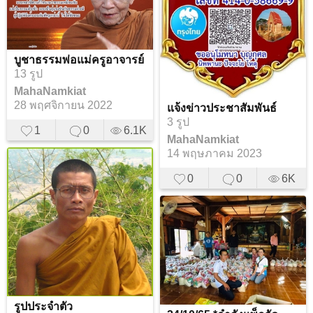
บูชาธรรมพ่อแม่ครูอาจารย์
13 รูป
MahaNamkiat
28 พฤศจิกายน 2022
แจ้งข่าวประชาสัมพันธ์
3 รูป
1
0
6.1K
MahaNamkiat
14 พฤษภาคม 2023
0
0
6K
รูปประจำตัว