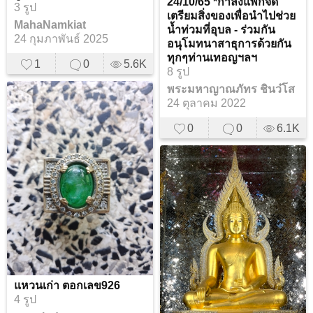
24/10/65 *กำลังแพ็กจัด
3 รูป
เตรียมสิ่งของเพื่อนำไปช่วย
MahaNamkiat
น้ำท่วมที่อุบล - ร่วมกัน
24 กุมภาพันธ์ 2025
อนุโมทนาสาธุการด้วยกัน
ทุกๆท่านเทอญฯลฯ
1
0
5.6K
8 รูป
พระมหาญาณภัทร ชินว๋โส
24 ตุลาคม 2022
0
0
6.1K
แหวนเก่า ตอกเลข926
4 รูป