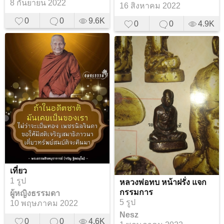
8 กันยายน 2022
16 สิงหาคม 2022
0
0
9.6K
0
0
4.9K
เที่ยว
1 รูป
หลวงพ่อทบ หน้าฝรั่ง แจก
กรรมการ
ผู้หญิงธรรมดา
5 รูป
10 พฤษภาคม 2022
Nesz
0
0
4.6K