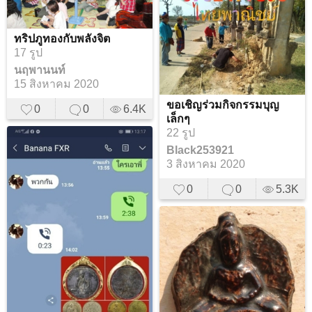
ทริปภูทองกับพลังจิต
17 รูป
นฤพานนท์
15 สิงหาคม 2020
ขอเชิญร่วมกิจกรรมบุญ
0
0
6.4K
เล็กๆ
22 รูป
Black253921
3 สิงหาคม 2020
0
0
5.3K