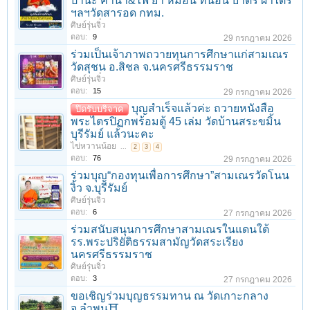
ปานะ ค่าน้ำ&ไฟ ยา หมอน ที่นอน บาตร ผ้าไตร
ฯลฯวัดสารอด กทม.
ศิษย์รุ่นจิ๋ว
ตอบ:
9
29 กรกฎาคม 2026
ร่วมเป็นเจ้าภาพถวายทุนการศึกษาแก่สามเณร
วัดสุชน อ.สิชล จ.นครศรีธรรมราช
ศิษย์รุ่นจิ๋ว
ตอบ:
15
29 กรกฎาคม 2026
บุญสำเร็จแล้วค่ะ ถวายหนังสือ
ปิดรับบริจาค
พระไตรปิฏกพร้อมตู้ 45 เล่ม วัดบ้านสระขมิ้น
บุรีรัมย์ แล้วนะคะ
ไข่หวานน้อย
...
2
3
4
ตอบ:
76
29 กรกฎาคม 2026
ร่วมบุญ“กองทุนเพื่อการศึกษา”สามเณรวัดโนน
งิ้ว จ.บุรีรัมย์
ศิษย์รุ่นจิ๋ว
ตอบ:
6
27 กรกฎาคม 2026
ร่วมสนับสนุนการศึกษาสามเณรในแดนใต้
รร.พระปริยัติธรรมสามัญวัดสระเรียง
1
2
3
4
5
6
→
69
ถัดไป >
นครศรีธรรมราช
ศิษย์รุ่นจิ๋ว
ตอบ:
3
27 กรกฎาคม 2026
ขอเชิญร่วมบุญธรรมทาน ณ วัดเกาะกลาง
จ.ลำพูน⛩️