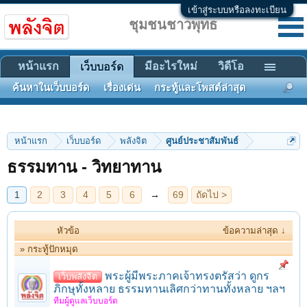
เข้าสู่ระบบหรือลงทะเบียน
ชุมชนชาวพุทธ
หน้าแรก
มีอะไรใหม่
วิดีโอ
เว็บบอร์ด
ค้นหาในเว็บบอร์ด
เรื่องเด่น
กระทู้และโพสต์ล่าสุด
1
2
3
4
5
6
→
69
ถัดไป >
หน้าแรก
เว็บบอร์ด
พลังจิต
ศูนย์ประชาสัมพันธ์
ธรรมทาน - วิทยาทาน
หัวข้อ
ข้อความล่าสุด ↓
» กระทู้ปักหมุด
พระผู้มีพระภาคเจ้าทรงตรัสว่า ดูกร
เว็บพลังจิต
ภิกษุทั้งหลาย ธรรมทานเลิศกว่าทานทั้งหลาย ฯลฯ
ทีมผู้ดูแลเว็บบอร์ด