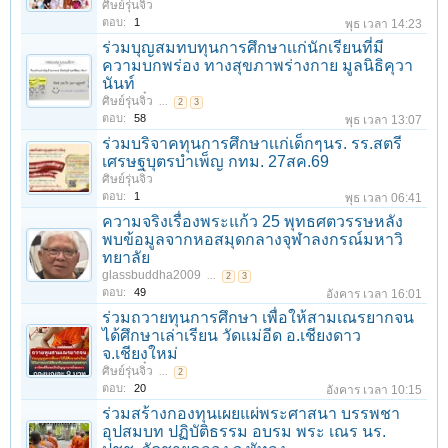
ศิษย์รุ่นจิ๋ว
ตอบ:
1
พุธ เวลา 14:23
ร่วมบุญสมทบทุนการศึกษาเเก่นักเรียนที่มี
ความบกพร่อง ทางสุขภาพร่างกาย มูลนิธิคุวา
นันท์
ศิษย์รุ่นจิ๋ว
...
2
3
ตอบ:
58
พุธ เวลา 13:07
ร่วมบริจาคทุนการศึกษาเเก่เด็กๆนร. รร.สตรี
เศรษฐบุตรบำเพ็ญ กทม. 27สค.69
ศิษย์รุ่นจิ๋ว
ตอบ:
1
พุธ เวลา 06:41
ความจริงเรื่องพระแก้ว 25 พุทธศตวรรษหลัง
พบข้อมูลจากหอสมุดกลางจุฬาลงกรณ์มหาวิ
ทยาลัย
glassbuddha2009
...
2
3
ตอบ:
49
อังคาร เวลา 16:01
ร่วมถวายทุนการศึกษา เพื่อให้สามเณรยากจน
ได้ศึกษาเล่าเรียน วัดเเม่อีด อ.เชียงดาว
จ.เชียงใหม่
ศิษย์รุ่นจิ๋ว
...
2
ตอบ:
20
อังคาร เวลา 10:15
ร่วมสร้างกองทุนเผยแผ่พระศาสนา บรรพชา
อุปสมบท ปฏิบัติธรรม อบรม พระ เณร นร.