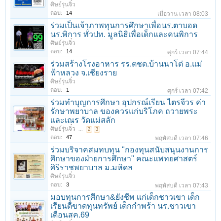
ศิษย์รุ่นจิ๋ว
ตอบ:
14
เมื่อวาน เวลา 08:03
ร่วมเป็นเจ้าภาพทุนการศึกษาเพื่อนร.ตาบอด
นร.พิการ ทั่วปท. มูลนิธิเพื่อเด็กและคนพิการ
ศิษย์รุ่นจิ๋ว
ตอบ:
14
ศุกร์ เวลา 07:44
ร่วมสร้างโรงอาหาร รร.ตชด.บ้านนาโต่ อ.แม่
ฟ้าหลวง จ.เชียงราย
ศิษย์รุ่นจิ๋ว
ตอบ:
1
ศุกร์ เวลา 07:42
ร่วมทำบุญการศึกษา อุปกรณ์เรียน ไตรจีวร ค่า
รักษาพยาบาล ของควรแก่บริโภค ถวายพระ
เเละเณร วัดแม่สลัก
ศิษย์รุ่นจิ๋ว
...
2
3
ตอบ:
47
พฤหัสบดี เวลา 07:46
ร่วมบริจาคสมทบทุน "กองทุนสนับสนุนงานการ
ศึกษาของฝ่ายการศึกษา" คณะแพทยศาสตร์
ศิริราชพยาบาล ม.มหิดล
ศิษย์รุ่นจิ๋ว
ตอบ:
3
พฤหัสบดี เวลา 07:43
มอบทุนการศึกษา&ยังชีพ เเก่เด็กชาวเขา เด็ก
เรียนดีขาดทุนทรัพย์ เด็กกำพร้า นร.ชาวเขา
เดือนสค.69