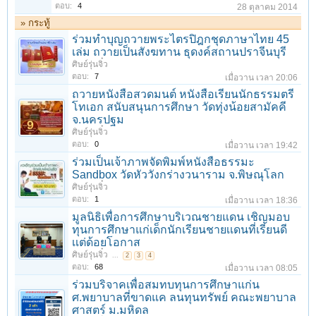
ตอบ:
4
28 ตุลาคม 2014
» กระทู้
ร่วมทําบุญถวายพระไตรปิฎกชุดภาษาไทย 45
เล่ม ถวายเป็นสังฆทาน ธุดงค์สถานปราจีนบุรี
ศิษย์รุ่นจิ๋ว
ตอบ:
7
เมื่อวาน เวลา 20:06
ถวายหนังสือสวดมนต์ หนังสือเรียนนักธรรมตรี
โทเอก สนับสนุนการศึกษา วัดทุ่งน้อยสามัคคี
จ.นครปฐม
ศิษย์รุ่นจิ๋ว
ตอบ:
0
เมื่อวาน เวลา 19:42
ร่วมเป็นเจ้าภาพจัดพิมพ์หนังสือธรรมะ
Sandbox วัดหัววังกร่างวนาราม จ.พิษณุโลก
ศิษย์รุ่นจิ๋ว
ตอบ:
1
เมื่อวาน เวลา 18:36
มูลนิธิเพื่อการศึกษาบริเวณชายแดน เชิญมอบ
ทุนการศึกษาแก่เด็กนักเรียนชายเเดนที่เรียนดี
เเต่ด้อยโอกาส
ศิษย์รุ่นจิ๋ว
...
2
3
4
ตอบ:
68
เมื่อวาน เวลา 08:05
ร่วมบริจาคเพื่อสมทบทุนการศึกษาแก่น
ศ.พยาบาลที่ขาดแค ลนทุนทรัพย์ คณะพยาบาล
ศาสตร์ ม.มหิดล