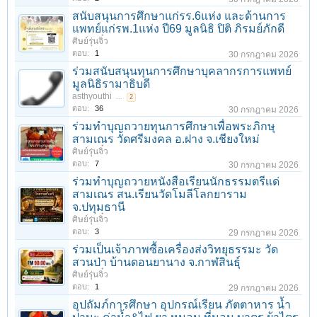
สนับสนุนการศึกษาแก่รร.6แห่ง และด้านการ
แพทย์แก่รพ.1แห่ง ปี69 มูลนิธิ ปิติ ภิรมย์ภักดี
ศิษย์รุ่นจิ๋ว
ตอบ:
1
30 กรกฎาคม 2026
ร่วมสนับสนุนทุนการศึกษาบุคลากรการแพทย์
มูลนิธิรามาธิบดี
asthyouthi
...
2
ตอบ:
36
30 กรกฎาคม 2026
ร่วมทําบุญถวายทุนการศึกษาเพื่อพระภิกษุ
สามเณร วัดศรีมงคล อ.ฝาง จ.เชียงใหม่
ศิษย์รุ่นจิ๋ว
ตอบ:
7
30 กรกฎาคม 2026
ร่วมทําบุญถวายหนังสือเรียนนักธรรมตรีเเด่
สามเณร สน.เรียนวัดโมลีโลกยาราม
จ.ปทุมธานี
ศิษย์รุ่นจิ๋ว
ตอบ:
3
29 กรกฎาคม 2026
ร่วมเป็นเจ้าภาพซื้อเครื่องส่งวิทยุธรรมะ วัด
สวนป่า บ้านดอนยานาง จ.กาฬสินธุ์
ศิษย์รุ่นจิ๋ว
ตอบ:
1
29 กรกฎาคม 2026
อุปถัมภ์การศึกษา อุปกรณ์เรียน ภัตตาหาร น้ำ