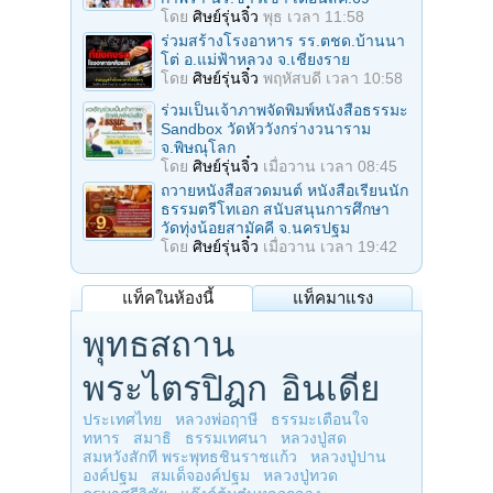
โดย
ศิษย์รุ่นจิ๋ว
พุธ เวลา 11:58
ร่วมสร้างโรงอาหาร รร.ตชด.บ้านนา
โต่ อ.แม่ฟ้าหลวง จ.เชียงราย
โดย
ศิษย์รุ่นจิ๋ว
พฤหัสบดี เวลา 10:58
ร่วมเป็นเจ้าภาพจัดพิมพ์หนังสือธรรมะ
Sandbox วัดหัววังกร่างวนาราม
จ.พิษณุโลก
โดย
ศิษย์รุ่นจิ๋ว
เมื่อวาน เวลา 08:45
ถวายหนังสือสวดมนต์ หนังสือเรียนนัก
ธรรมตรีโทเอก สนับสนุนการศึกษา
วัดทุ่งน้อยสามัคคี จ.นครปฐม
โดย
ศิษย์รุ่นจิ๋ว
เมื่อวาน เวลา 19:42
แท็คในห้องนี้
แท็คมาแรง
พุทธสถาน
พระไตรปิฎก
อินเดีย
ประเทศไทย
หลวงพ่อฤาษี
ธรรมะเตือนใจ
ทหาร
สมาธิ
ธรรมเทศนา
หลวงปู่สด
สมหวังสักที พระพุทธชินราชแก้ว
หลวงปู่ปาน
องค์ปฐม
สมเด็จองค์ปฐม
หลวงปู่ทวด