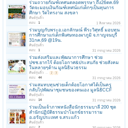
ร่วมถวายกัณฑ์เทศนตลอดพรรษา ถึง26ตค.69
วัดจะมอบเงินกัณฑ์เทศน์เเก่เด็กๆเป็นทุนการ
ศึกษา วัดไทรงาม สงขลา
ศิษย์รุ่นจิ๋ว
ตอบ:
1
1 สิงหาคม 2026
ร่วมบุญกับพระอ.เอกลักษณ์ พีระวิศุทธิ์ มอบทุน
การศึกษาเเก่เด็กพิเศษทองผาภูมิ จ.กาญจนบุรี
31กค.69 @19น.
ศิษย์รุ่นจิ๋ว
ตอบ:
1
31 กรกฎาคม 2026
ร่วมส่งเสริมเเละพัฒนาการศึกษา ช่วย
ปชช.ยากไร้ ด้อยโอกาศ&ประสบภัย ช่วยสังคม
ในหลายๆด้าน มูลนิธินวธรรม
ศิษย์รุ่นจิ๋ว
...
2
3
ตอบ:
44
31 กรกฎาคม 2026
ร่วมสมทบทุนช่วยเด็กด้อยโอกาศได้เป็นครู
กลับไปพัฒนาชุมชนของตนเอง มูลนิธิCCF
ศิษย์รุ่นจิ๋ว
ตอบ:
14
31 กรกฎาคม 2026
ร่วมเป็นเจ้าภาพหนังสือนักธรรมบาลี 200 ชุด
สำนักปฏิบัติธรรมป่าโมกข์ธรรมาราม
อ.อรัญประเทศ จ.สระแก้ว
ศิษย์รุ่นจิ๋ว
ตอบ:
2
30 กรกฎาคม 2026