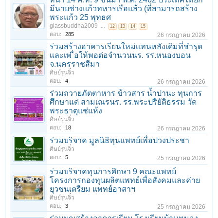
มีนายช่างแก้วทหารเรือแล้ว (ที่สามารถสร้าง
พระแก้ว 25 พุทธศ
glassbuddha2009
...
12
13
14
15
ตอบ:
285
26 กรกฎาคม 2026
ร่วมสร้างอาคารเรียนใหม่เเทนหลังเดิมที่ชํารุด
เเละเพ ื่อให้พอต่อจํานวนนร. รร.หนองบอน
จ.นครราชสีมา
ศิษย์รุ่นจิ๋ว
ตอบ:
4
26 กรกฎาคม 2026
ร่วมถวายภัตตาหาร ข้าวสาร น้ำปานะ ทุนการ
ศึกษาแด่ สามเณรนร. รร.พระปริยัติธรรม วัด
พระธาตุแช่แห้ง
ศิษย์รุ่นจิ๋ว
ตอบ:
18
26 กรกฎาคม 2026
ร่วมบริจาค มูลนิธิทุนแพทย์เพื่อปวงประชา
ศิษย์รุ่นจิ๋ว
ตอบ:
5
25 กรกฎาคม 2026
ร่วมบริจาคทุนการศึกษา 9 คณะแพทย์
โครงการกองทุนผลิตแพทย์เพื่อสังคมและค่าย
ยุวชนเตรียม แพทย์อาสาฯ
ศิษย์รุ่นจิ๋ว
ตอบ:
3
25 กรกฎาคม 2026