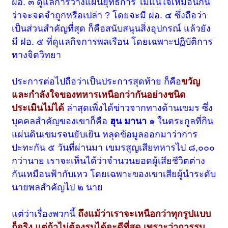
ฝอ. ๓ ดูแลการวางแผนยุทธการ ไม่แน่ใจเหมือนกัน
ว่าจะจดจำถูกหรือเปล่า ? โดยจะมี ฝอ. ๔ ซึ่งถือว่า
เป็นส่วนสำคัญที่สุด ก็คือสนับสนุนสิ่งอุปกรณ์ แล้วยัง
มี ฝอ. ๕ ที่ดูแลกิจการพลเรือน โดยเฉพาะปฏิบัติการ
ทางจิตวิทยา
ประการต่อไปถือว่าเป็นประการสุดท้าย ก็คือ
ขวัญ
และกำลังใจของทหารเหนือกว่ากันอย่างชนิด
ประเมินไม่ได้
ล่าสุดเพิ่งได้ข่าวจากทางด้านเขมร ซึ่ง
บุคคลสำคัญของเขาก็คือ
ฮุน มานา
๑ ในตระกูลที่กิน
แผ่นดินเขมรจนยับเยิน หลุดข้อมูลออกมาว่าการ
ปะทะกัน ๕ วันที่ผ่านมา เขมรสูญเสียทหารไป ๘,๐๐๐
กว่านาย เราจะเห็นได้ว่าจำนวนยอดผู้เสียชีวิตต่าง
กันเหมือนฟ้ากับเหว โดยเฉพาะของเขาเสียผู้นำระดับ
นายพลสำคัญไป ๒ นาย
แต่ว่าเรื่องพวกนี้
ถึงแม้ว่าเราจะเหนือกว่าทุกรูปแบบ
ก็จริง แต่ถ้าไม่ต้องรบได้จะดีที่สุด เพราะว่าการรบ