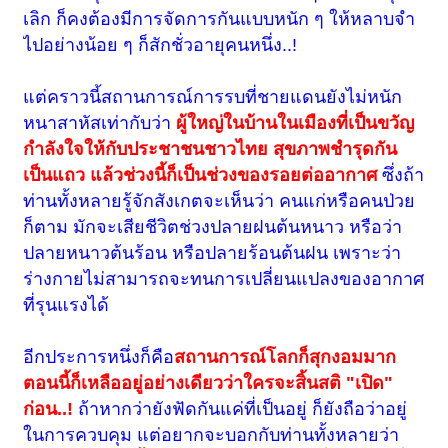
เลิก ก็คงต้องมีการจัดการกันแบบหนัก ๆ ให้หลาบจำ
ไปอย่างน้อย ๆ ก็สักชั่วอายุคนหนึ่ง..!
แต่คราวนี้สถานการณ์การรบที่ชายแดนยังไม่หนัก
หนาสาหัสเท่ากับว่า
ผู้ใหญ่ในบ้านในเมืองที่เป็นขวัญ
กำลังใจให้กับประชาชนชาวไทย สุขภาพชำรุดกัน
เป็นแถว แล้วช่วงนี้ก็เป็นช่วงของรอยต่ออากาศ
ซึ่งถ้า
ท่านทั้งหลายรู้จักสังเกตจะเห็นว่า คนแก่หรือคนป่วย
ก็ตาม มักจะเสียชีวิตช่วงปลายฝนต้นหนาว หรือว่า
ปลายหนาวต้นร้อน หรือปลายร้อนต้นฝน เพราะว่า
ร่างกายไม่สามารถจะทนการเปลี่ยนแปลงของอากาศ
ที่รุนแรงได้
อีกประการหนึ่งก็คือ
สถานการณ์โลกก็สุกงอมมาก
ตอนนี้ก็เหลืออยู่อย่างเดียวว่าใครจะสิ้นสติ "เปิด"
ก่อน..!
ถ้าหากว่ายังฟัดกันแค่ที่เป็น
อยู่
ก็ยังถือว่าอยู่
ในการควบคุม แต่อยากจะบอกกับท่านทั้งหลายว่า