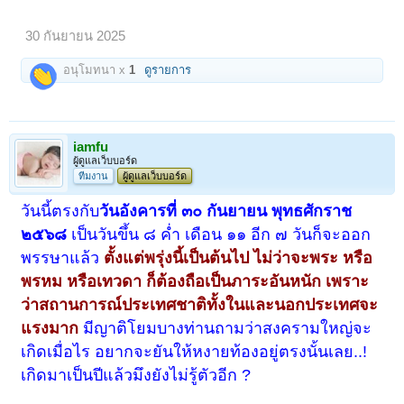
30 กันยายน 2025
อนุโมทนา x
1
ดูรายการ
iamfu
ผู้ดูแลเว็บบอร์ด
ทีมงาน
ผู้ดูแลเว็บบอร์ด
วันนี้ตรงกับ
วันอังคารที่ ๓๐ กันยายน พุทธศักราช
๒๕๖๘
เป็นวันขึ้น ๘ ค่ำ เดือน ๑๑ อีก ๗ วันก็จะออก
พรรษาแล้ว
ตั้งแต่พรุ่งนี้เป็นต้นไป ไม่ว่าจะพระ หรือ
พรหม หรือเทวดา ก็ต้องถือเป็นภาระอันหนัก เพราะ
ว่าสถานการณ์ประเทศชาติทั้งในและนอกประเทศจะ
แรงมาก
มีญาติโยมบางท่านถามว่าสงครามใหญ่จะ
เกิดเมื่อไร อยากจะยันให้หงายท้องอยู่ตรงนั้นเลย..!
เกิดมาเป็นปีแล้วมึงยังไม่รู้ตัวอีก ?