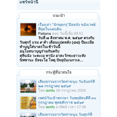
แชร์หน้านี้
แนะนำ
เรื่องเล่า "นักขุดกรุ"มือขลัง ขมังเวทย์
ที่สุดในแผ่นดิน
Pattana
ตอบ
วันนี้เมื่อ 09:51
วันที่ ๗ สิงหาคม พ.ศ. ๒๕๖๙ ตรงกับ
วันศุกร์ แรม ๙ ค่ำ เดือนแปดหลัง (๘๘) ปีมะเมีย
ทำบุญใส่บาตรในเช้าวันนี้
อนุโมทนาบุญร่วมกันครับ
สุทินนัง วะตะเม ทานัง อาสะวักขะยาวะหัง
นิพพานะ ปัจจะโย โหตุ ปัจจุบันเนกาเล…
กระทู้ที่น่าสนใจ
เสียงธรรมจากวัดท่าขนุน วันจันทร์ที่
๒๗ กรกฎาคม ๒๕๖๙
โดย
iamfu
28 กรกฎาคม 2026
เทศน์วันเข้าพรรษา วันพฤหัสบดีที่ ๓๐
กรกฎาคม พุทธศักราช ๒๕๖๙
โดย
iamfu
อาทิตย์ เวลา 17:06
เสียงธรรมจากวัดท่าขนุน วันศุกร์ที่