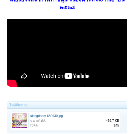
๒๕๖๘
ไฟล์ที่แนบมา:
siangdham 680930.jpg
ขนาดไฟล์:
469.7 KB
เปิดดู:
145