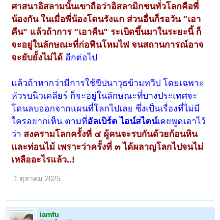
ศาสนาอิสลามนั้นเขาถือว่าอิสลามิกชนทั่วโลกคือพี่
น้องกัน ในเมื่อพี่น้องโดนรังแก ส่วนอื่นก็รอวัน "เอา
คืน" แล้วถ้าการ "เอาคืน" ระเบิดขึ้นมาในระยะนี้ ก็
จะอยู่ในลักษณะที่ก่อฟืนโหมไฟ จนสถานการณ์อาจ
จะยับยั้งไม่ได้
อีกต่อไป
แล้วถ้าหากว่ามีการใช้ขีปนาวุธข้ามทวีป โดยเฉพาะ
หัวรบนิวเคลียร์ ก็จะอยู่ในลักษณะที่บางประเทศจะ
โดนลบออกจากแผนที่โลกไปเลย ซึ่งเป็นเรื่องที่ไม่มี
ใครอยากเห็น ตามที่
อัลเบิร์ต ไอน์สไตน์
เคยพูดเอาไว้
ว่า
สงครามโลกครั้งที่ ๔ ผู้คนจะรบกันด้วยก้อนหิน
และท่อนไม้ เพราะว่าครั้งที่ ๓ ได้ผลาญโลกไปจนไม่
เหลืออะไรแล้ว..!
1 ตุลาคม 2025
iamfu