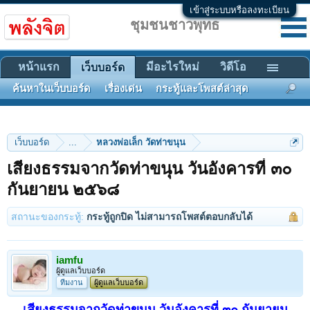
เข้าสู่ระบบหรือลงทะเบียน
ชุมชนชาวพุทธ
หน้าแรก
มีอะไรใหม่
วิดีโอ
เว็บบอร์ด
ค้นหาในเว็บบอร์ด
เรื่องเด่น
กระทู้และโพสต์ล่าสุด
เว็บบอร์ด
...
หลวงพ่อเล็ก วัดท่าขนุน
เสียงธรรมจากวัดท่าขนุน วันอังคารที่ ๓๐
กันยายน ๒๕๖๘
สถานะของกระทู้:
กระทู้ถูกปิด ไม่สามารถโพสต์ตอบกลับได้
iamfu
ผู้ดูแลเว็บบอร์ด
ทีมงาน
ผู้ดูแลเว็บบอร์ด
เสียงธรรมจากวัดท่าขนุน วันอังคารที่ ๓๐ กันยายน