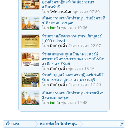
มุงหลังคากุฏิสงฆ์ วัดล่องกะเบา
อ.อินทร์บุรี...
โดย
ไข่หวานน้อย
พุธ เวลา 07:30
เสียงธรรมจากวัดท่าขนุน วันอังคารที่
๔ สิงหาคม ๒๕๖๙
โดย
iamfu
พุธ เวลา 10:36
ร่วมถวายภัตตาหารแด่พระภิกษุสงฆ์
1,000 กว่ารูป...
โดย
ศิษย์รุ่นจิ๋ว
อังคาร เวลา 22:07
ร่วมสมทบทุนดูแลรักษาพระสงฆ์ผู้
อาพาธหรือชราภาพ วัดประชานิรมิต
อ.เมือง จ.บุรีรัมย์
โดย
ศิษย์รุ่นจิ๋ว
พุธ เวลา 15:16
ร่วมทำบุญสร้างอาคารกุฎิสงฆ์ วัดคีรี
รัตนาราม อ.อู่ทอง จ.สุพรรณบุรี
โดย
ศิษย์รุ่นจิ๋ว
อังคาร เวลา 17:40
เสียงธรรมจากวัดท่าขนุน วันพุธที่ ๕
สิงหาคม ๒๕๖๙
โดย
iamfu
พุธ เวลา 19:48
เว็บบอร์ด
...
หลวงพ่อเล็ก วัดท่าขนุน