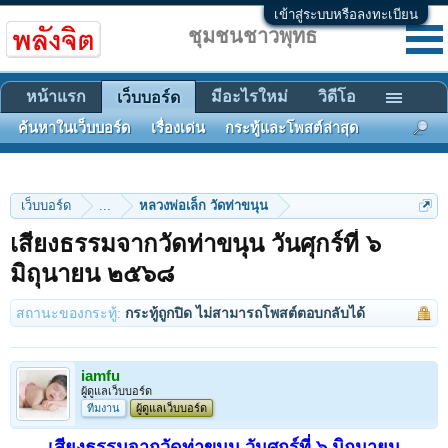
เข้าสู่ระบบหรือลงทะเบียน
ชุมชนชาวพุทธ
หน้าแรก
มีอะไรใหม่
วิดีโอ
เว็บบอร์ด
ค้นหาในเว็บบอร์ด
เรื่องเด่น
กระทู้และโพสต์ล่าสุด
เว็บบอร์ด
...
หลวงพ่อเล็ก วัดท่าขนุน
เสียงธรรมจากวัดท่าขนุน วันศุกร์ที่ ๖
มิถุนายน ๒๕๖๘
สถานะของกระทู้:
กระทู้ถูกปิด ไม่สามารถโพสต์ตอบกลับได้
iamfu
ผู้ดูแลเว็บบอร์ด
ทีมงาน
ผู้ดูแลเว็บบอร์ด
เสียงธรรมจากวัดท่าขนุน วันศุกร์ที่ ๖ มิถุนายน