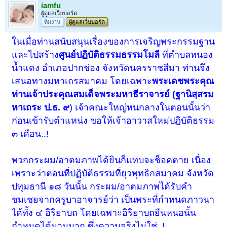
iamfu
ผู้ดูแลเว็บบอร์ด
ทีมงาน
ผู้ดูแลเว็บบอร์ด
ในเมื่อท่านสนับสนุนเรื่องของการเจริญพระกรรมฐาน
และไปสร้าง
ศูนย์ปฏิบัติธรรมธรรมโมลี
ที่ตำบลหนอง
น้ำแดง อำเภอปากช่อง จังหวัดนครราชสีมา ท่านจึง
เสนอทางมหาเถรสมาคม โดยเฉพาะ
พระเดชพระคุณ
ท่านเจ้าประคุณสมเด็จพระมหาธีราจารย์ (ฐานิสฺสรม
หาเถระ ป.ธ. ๙
) เจ้าคณะใหญ่หนกลางในตอนนั้นว่า
ก่อนเข้ารับตำแหน่ง
ขอให้เจ้าอาวาสใหม่ปฏิบัติธรรม
๓ เดือน..!
พวกกระผม/อาตมภาพได้ยินก็แทบจะช็อคตาย เนื่อง
เพราะว่าตอนที่ปฏิบัติธรรมที่ยุวพุทธิกสมาคม จังหวัด
ปทุมธานี ๑๘ วันนั้น กระผม/อาตมภาพได้รับคำ
ชมเชยจากครูบาอาจารย์ว่า เป็นพระที่กำหนดภาวนา
ได้ทั้ง ๔ อิริยาบถ โดยเฉพาะอิริยาบถยืนหนอนั้น
กำหนดได้นานมาก ซึ่งความจริงไม่ใช่..!