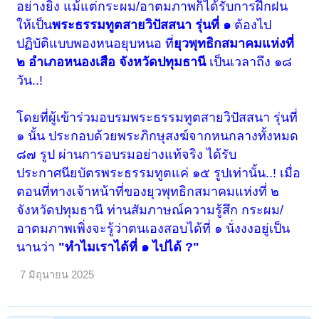
อย่างยิ่ง แม้แต่กระผม/อาตมภาพก็ได้รับการฝึกฝน
ให้เป็น
พระธรรมทูตสายวิปัสสนา รุ่นที่ ๑
ต้องไป
ปฏิบัติแบบพองหนอยุบหนอ ที่
ยุวพุทธิกสมาคมแห่งที่
๒ อำเภอหนองเสือ จังหวัดปทุมธานี
เป็นเวลาถึง ๑๘
วัน..!
โดยที่ผู้เข้าร่วมอบรมพระธรรมทูตสายวิปัสสนา รุ่นที่
๑ นั้น ประกอบด้วยพระภิกษุสงฆ์จากหนกลางทั้งหมด
๘๗ รูป ผ่านการอบรมอย่างแท้จริง ได้รับ
ประกาศนียบัตรพระธรรมทูตแค่ ๑๕ รูปเท่านั้น..! เมื่อ
ตอนที่ทางเจ้าหน้าที่ของยุวพุทธิกสมาคมแห่งที่ ๒
จังหวัดปทุมธานี ท่านสัมภาษณ์ความรู้สึก กระผม/
อาตมภาพเพิ่งจะรู้ว่าตนเองสอบได้ที่ ๑ นั่งงงอยู่เป็น
นานว่า
"ทำไมเราได้ที่ ๑ ไปได้ ?"
7 มิถุนายน 2025