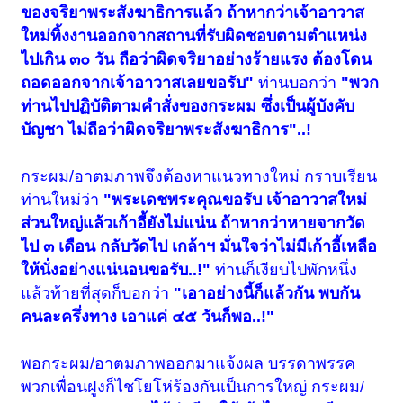
ของจริยาพระสังฆาธิการแล้ว ถ้าหากว่าเจ้าอาวาส
ใหม่ทิ้งงานออกจากสถานที่รับผิดชอบตามตำแหน่ง
ไปเกิน ๓๐ วัน ถือว่าผิดจริยาอย่างร้ายแรง ต้องโดน
ถอดออกจากเจ้าอาวาสเลยขอรับ"
ท่านบอกว่า
"พวก
ท่านไปปฏิบัติตามคำสั่งของกระผม ซึ่งเป็นผู้บังคับ
บัญชา ไม่ถือว่าผิดจริยาพระสังฆาธิการ"..!
กระผม/อาตมภาพจึงต้องหาแนวทางใหม่ กราบเรียน
ท่านใหม่ว่า
"พระเดชพระคุณขอรับ เจ้าอาวาสใหม่
ส่วนใหญ่แล้วเก้าอี้ยังไม่แน่น ถ้าหากว่าหายจากวัด
ไป ๓ เดือน กลับวัดไป เกล้าฯ มั่นใจว่าไม่มีเก้าอี้เหลือ
ให้นั่งอย่างแน่นอนขอรับ..!"
ท่านก็เงียบไปพักหนึ่ง
แล้วท้ายที่สุดก็บอกว่า
"เอาอย่างนี้ก็แล้วกัน พบกัน
คนละครึ่งทาง เอาแค่ ๔๕ วันก็พอ..!"
พอกระผม/อาตมภาพออกมาแจ้งผล บรรดาพรรค
พวกเพื่อนฝูงก็ไชโยโห่ร้องกันเป็นการใหญ่ กระผม/