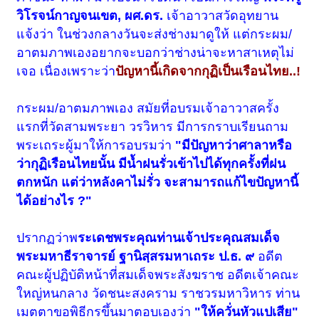
วิโรจน์กาญจนเขต, ผศ.ดร.
เจ้าอาวาสวัดอุทยาน
แจ้งว่า ในช่วงกลางวันจะส่งช่างมาดูให้ แต่กระผม/
อาตมภาพเองอยากจะบอกว่าช่างน่าจะหาสาเหตุไม่
เจอ เนื่องเพราะว่า
ปัญหานี้เกิดจากกุฏิเป็นเรือนไทย..!
กระผม/อาตมภาพเอง สมัยที่อบรมเจ้าอาวาสครั้ง
แรกที่วัดสามพระยา วรวิหาร มีการกราบเรียนถาม
พระเถระผู้มาให้การอบรมว่า
"มีปัญหาว่าศาลาหรือ
ว่ากุฏิเรือนไทยนั้น มีน้ำฝนรั่วเข้าไปได้ทุกครั้งที่ฝน
ตกหนัก แต่ว่าหลังคาไม่รั่ว จะสามารถแก้ไขปัญหานี้
ได้อย่างไร ?"
ปรากฏว่าพ
ระเดชพระคุณท่านเจ้าประคุณสมเด็จ
พระมหาธีราจารย์ ฐานิสฺสรมหาเถระ ป.ธ. ๙
อดีต
คณะผู้ปฏิบัติหน้าที่สมเด็จพระสังฆราช อดีตเจ้าคณะ
ใหญ่หนกลาง วัดชนะสงคราม ราชวรมหาวิหาร ท่าน
เมตตาขอพิธีกรขึ้นมาตอบเองว่า
"ให้ควั่นหัวแปเสีย"