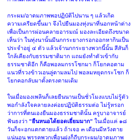
กระผม/อาตมภาพพอปฏิบัติไปนาน ๆ แล้วเกิด
ความเครียดขึ้นมา จึงไปยืนมองทุ่งนาที่นอกหน้าต่าง
เพื่อเป็นการผ่อนคลายอารมณ์ มองละเอียดถึงขนาด
เห็นว่า ในทุ่งนานั้นมีนกกระยางกรอกออกหากินเป็น
ประจำอยู่ ๔ ตัว แล้วเจ้านกกระยางพวกนี้นั้น สีสันก็
ใกล้เคียงกับธรรมชาติมาก แถมยังทำตัวเข้ากับ
ธรรมชาติอีก ก็คือพอลมกรรโชกมา ก็โยกคอตาม
แนวที่รวงข้าวเอนลู่ตามลมไป พอลมหยุดกระโชก ก็
โยกคอกลับมาตั้งตรงตามเดิม
ในเมื่อมองเพลินก็เลยยืนนานเป็นชั่วโมงแบบไม่รู้ตัว
พอกำลังใจคลายลงค่อยปฏิบัติธรรมต่อ ไม่รู้หรอก
ว่าการที่ตนเองยืนมองธรรมชาตินั้น ครูบาอาจารย์
ฟันธงว่า
"ยืนหนอได้ยอดเยี่ยมมาก"
ในเมื่อแค่ ๑๘
วันก็จะอกแตกตายแล้ว ถ้าเจอ ๓ เดือนมีหวังตาย
แน่นอน พรรคพวกเพื่อนฝูงก็ถีบกระผม/อาตมภาพ