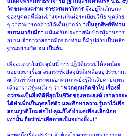
สมเด็จพระมหาธีราจารย์ (ฐานิสฺสรมหาเถระ ป.ธ. ๙)
วัดชนะสงคราม ราชวรมหาวิหาร
จึงอยู่ในลักษณะ
ของบุคคลที่ค่อนข้างจะแม่นต่อระเบียบวินัย พูดง่าย
ๆ ว่าสามารถกล่าวได้เต็มปากว่า
"เป็นลูกศิษย์ที่ท่าน
อบรมมากับมือ"
แม้แต่รับประกาศนียบัตรผู้ผ่านการ
อบรมเจ้าอาวาสจากมือของท่าน ก็มีรูปถ่ายเป็นหลัก
ฐานอย่างชัดเจน เป็นต้น
เพียงแต่ว่าในปัจจุบันนี้ การปฏิบัติธรรมได้ลดน้อย
ถอยลงมาเรื่อย จนกระทั่งปัจจุบันก็เหลืออยู่ประมาณ
๗ วันเท่านั้น กระผม/อาตมภาพยังรู้สึกเสียดายแทน
เจ้าอาวาสรุ่นหลัง ๆ ว่า
"พวกคุณเกิดช้าไป เรื่องที่
ควรจะเป็นสิ่งที่ดีที่สุดในชีวิตของพระสงฆ์ เราควรจะ
ได้ทำเพื่อเป็นกุศลใส่ตัว และศึกษาความรู้เอาไว้เพื่อ
สอนญาติโยมต่อไป คุณก็ได้ทำแค่เพียงเล็กน้อย
เท่านั้น ถือว่าน่าเสียดายเป็นอย่างยิ่ง..!"
จะพูดถึงเรื่องฝนรั่วแล้วต้องไปหาหมอเพราะว่าอด