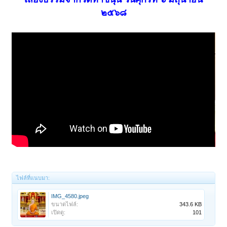
๒๕๖๘
ไฟล์ที่แนบมา:
IMG_4580.jpeg
ขนาดไฟล์:
343.6 KB
เปิดดู:
101