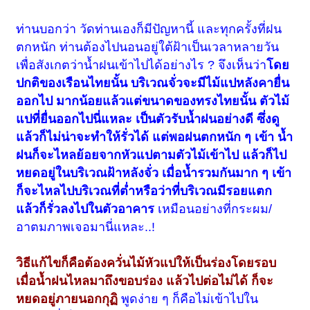
ท่านบอกว่า วัดท่านเองก็มีปัญหานี้ และ
ทุกครั้งที่ฝน
ตกหนัก
ท่านต้องไปนอนอยู่ใต้ฝ้าเป็นเวลาหลายวัน
เพื่อสังเกตว่าน้ำฝนเข้าไปได้อย่างไร ? จึงเห็นว่า
โดย
ปกติของเรือนไทยนั้น บริเวณจั่วจะมีไม้แปหลังคายื่น
ออกไป มากน้อยแล้วแต่ขนาดของทรงไทยนั้น ตัวไม้
แปที่ยื่นออกไปนี่แหละ เป็นตัวรับน้ำฝนอย่างดี ซึ่งดู
แล้วก็ไม่น่าจะทำให้รั่วได้ แต่พอฝนตกหนัก ๆ เข้า น้ำ
ฝนก็จะไหลย้อยจากหัวแปตามตัวไม้เข้าไป แล้วก็ไป
หยดอยู่ในบริเวณฝ้าหลังจั่ว เมื่อน้ำรวมกันมาก ๆ เข้า
ก็จะไหลไปบริเวณที่ต่ำหรือว่าที่บริเวณมีรอยแตก
แล้วก็รั่วลงไปในตัวอาคาร
เหมือนอย่างที่กระผม/
อาตมภาพเจอมานี่แหละ..!
วิธีแก้ไขก็คือต้องควั่นไม้หัวแปให้เป็นร่องโดยรอบ
เมื่อน้ำฝนไหลมาถึงขอบร่อง แล้วไปต่อไม่ได้ ก็จะ
หยดอยู่ภายนอกกุฏิ
พูดง่าย ๆ ก็คือไม่เข้าไปใน