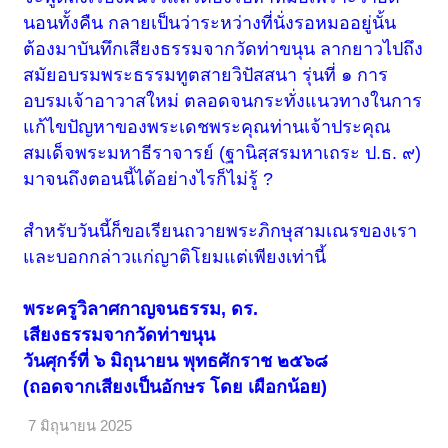
นอนทั้งคืน กลายเป็นว่าระหว่างที่นั่งรอหมออยู่นั้น
ต้องมาบันทึกเสียงธรรมจากวัดท่าขนุน ลากยาวไปถึง
สมัยอบรมพระธรรมทูตสายวิปัสสนา รุ่นที่ ๑ การ
อบรมเจ้าอาวาสใหม่ ตลอดจนกระทั่งแนวทางในการ
แก้ไขปัญหาของพระเดชพระคุณท่านเจ้าประคุณ
สมเด็จพระมหาธีราจารย์ (ฐานิสฺสรมหาเถระ ป.ธ. ๙)
มาจนถึงตอนนี้ได้อย่างไรก็ไม่รู้ ?
สำหรับวันนี้ก็ขอเรียนถวายพระภิกษุสามเณรของเรา
และบอกกล่าวแก่ญาติโยมแต่เพียงเท่านี้
พระครูวิลาศกาญจนธรรม, ดร.
เสียงธรรมจากวัดท่าขนุน
วันศุกร์ที่ ๖ มิถุนายน พุทธศักราช ๒๕๖๘
(ถอดจากเสียงเป็นอักษร โดย เผือกน้อย)
7 มิถุนายน 2025