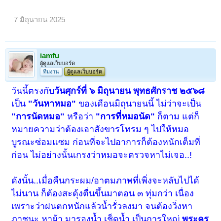
7 มิถุนายน 2025
iamfu
ผู้ดูแลเว็บบอร์ด
ทีมงาน
ผู้ดูแลเว็บบอร์ด
วันนี้ตรงกับ
วันศุกร์ที่ ๖ มิถุนายน พุทธศักราช ๒๕๖๘
เป็น
"วันหาหมอ"
ของเดือนมิถุนายนนี้ ไม่ว่าจะเป็น
"การนัดหมอ"
หรือว่า
"การที่หมอนัด"
ก็ตาม แต่ก็
หมายความว่าต้องเอาสังขารโทรม ๆ ไปให้หมอ
บูรณะซ่อมแซม ก่อนที่จะไปอาการก็ต้องหนักเต็มที่
ก่อน ไม่อย่างนั้นเกรงว่าหมอจะตรวจหาไม่เจอ..!
ดังนั้น..เมื่อคืนกระผม/อาตมภาพที่เพิ่งจะหลับไปได้
ไม่นาน ก็ต้องสะดุ้งตื่นขึ้นมาตอน ๓ ทุ่มกว่า เนื่อง
เพราะว่าฝนตกหนักแล้วน้ำรั่วลงมา จนต้องวิ่งหา
ภาชนะ หาผ้า มารองน้ำ เช็ดน้ำ เป็นการใหญ่
พระครู