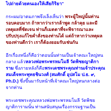
ไปถ่ายด้วยตนเองให้เสียกิริยา"
กระผม/อาตมภาพจึงเล็งเห็นว่า
พระผู้ใหญ่นั้นท่าน
รอบคอบมาก ถ้าหากว่าเรากล้าพูด กล้าคุย และมี
เหตุผลที่ชัดเจน ท่านก็เมตตาที่จะพิจารณาและ
ปรับปรุงแก้ไขคำสั่งของท่านได้ แต่ถ้าหากว่าเหตุผล
ของท่านดีกว่า เราก็ต้องยอมรับเช่นกัน
อีกเรื่องหนึ่งก็คือว่าตอนนั้นท่านเป็นเจ้าคณะใหญ่หน
กลาง แล้ว
หลวงพ่อพระพรหมโมลี วัดพิชยญาติกา
ราม
ซึ่งภายหลังก็คือ
พระเดชพระคุณท่านเจ้าประคุณ
สมเด็จพระพุทธชินวงศ์ (สมศักดิ์ อุปสโม ป.ธ. ๙,
Ph.D.)
ซึ่งขึ้นมารับหน้าที่เจ้าคณะใหญ่หนกลางต่อ
จากท่าน
พระเดชพระคุณหลวงพ่อพระพรหมโมลี วัดพิชย
ญาติการามนั้น ท่านสนับสนุนเรื่องกรรมฐานเป็น