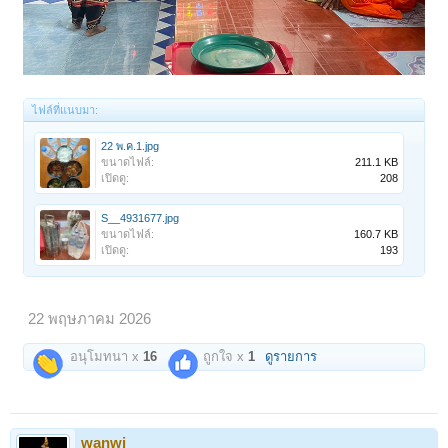
ไฟล์ที่แนบมา:
22 พ.ค.1.jpg
ขนาดไฟล์:
211.1 KB
เปิดดู:
208
S__4931677.jpg
ขนาดไฟล์:
160.7 KB
เปิดดู:
193
22 พฤษภาคม 2026
อนุโมทนา x
16
ถูกใจ x
1
ดูรายการ
wanwi