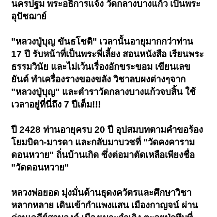
นครปฐม พระอธิการแจ้ง วัดกลางบางแก้ว เป็นพระ
อุปัชฌาย์
"หลวงปู่บุญ ขันธโชติ" เวลานั้นอายุมากกว่าท่าน
17 ปี รับหน้าที่เป็นพระพี่เลี้ยง สอนหนังสือ เรียนพระ
ธรรมวินัย และไม่เว้นเรื่องอักขระขอม เขียนเลข
ยันต์ ทำเครื่องรางของขลัง วิชาลบผงต่างๆจาก
"หลวงปู่บุญ" และตำราวัดกลางบางแก้วจบสิ้น ใช้
เวลาอยู่ที่นี่ถึง 7 ปีเต็ม!!!
ปี 2428 ท่านอายุครบ 20 ปี อุปสมบทตามคำขอร้อง
โยมบิดา-มารดา และกลับมาบวชที่ "วัดคงคาราม
ดอนหวาย" ถิ่นบ้านเกิด ซึ่งต่อมาตัดเหลือเพียงชื่อ
"วัดดอนหวาย"
หลวงพ่อยอด มุ่งมั่นด้านธุดงควัตรและศึกษาวิชา
หลากหลาย เดินเข้ากำแพงแสน เมืองกาญจน์ ผ่าน