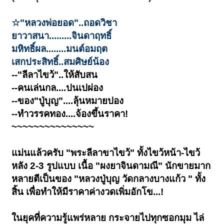
☆"หลวงพ่อยอด"..ถอดวิชา
ยาวาสนา.........จินดาฤทธิ์
มหิทธิ์ผล........มนต์อมฤต
เสกประสิทธิ์..สมศิษย์น้อง
--"ลีลาไขว้"..ให้สับสน
--คนเล่นกล....ปนเปผ่อง
--ของ"ปู่บุญ"....ลุ้นหมายปอง
--ทำวรรคทอง....จ้องขึ้นราคา!
~~~~~~~~~~~~~~~
แม่นแล้วครับ "พระลีลาขาไขว้" ทั้งไขว้หน้า-ไขว้
หลัง 2-3 รูปแบบ เนื้อ "ผงยาจินดามณี" นักขายมาก
หลายตีเป็นของ "หลวงปู่บุญ วัดกลางบางแก้ว " ทั้ง
สิ้น เพื่อทำให้มีราคาค่างวดเพิ่มอักโข...!
ในยุคที่ความรู้แพร่หลาย กระจายไปทุกซอกมุม ไล่