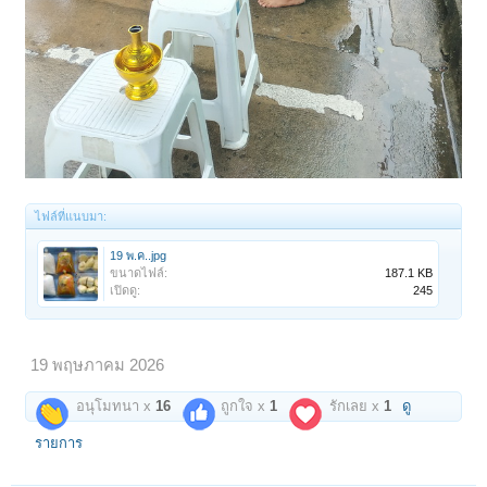
ไฟล์ที่แนบมา:
19 พ.ค..jpg
ขนาดไฟล์:
187.1 KB
เปิดดู:
245
19 พฤษภาคม 2026
อนุโมทนา x
16
ถูกใจ x
1
รักเลย x
1
ดู
รายการ