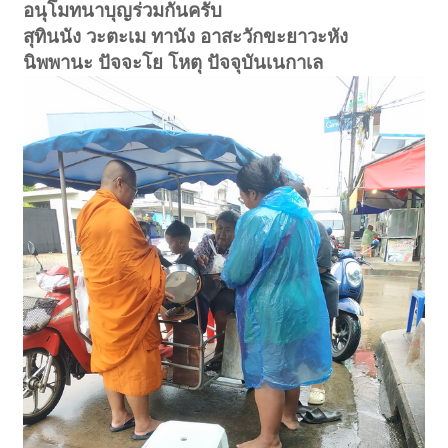
อนุโมทนาบุญร่วมกันครับ
สุทินนัง วะตะเม ทานัง อาสะวักขะยาวะหัง
นิพพานะ ปัจจะโย โหตุ ปัจจุบันเนกาเล