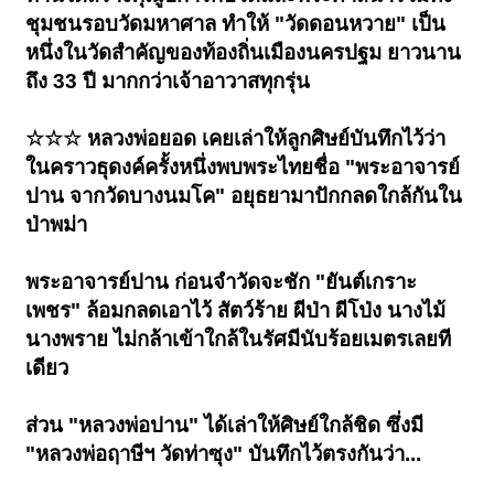
ชุมชนรอบวัดมหาศาล ทำให้ "วัดดอนหวาย" เป็น
หนึ่งในวัดสำคัญของท้องถิ่นเมืองนครปฐม ยาวนาน
ถึง 33 ปี มากกว่าเจ้าอาวาสทุกรุ่น
☆☆☆ หลวงพ่อยอด เคยเล่าให้ลูกศิษย์บันทึกไว้ว่า
ในคราวธุดงค์ครั้งหนึ่งพบพระไทยชื่อ "พระอาจารย์
ปาน จากวัดบางนมโค" อยุธยามาปักกลดใกล้กันใน
ป่าพม่า
พระอาจารย์ปาน ก่อนจำวัดจะชัก "ยันต์เกราะ
เพชร" ล้อมกลดเอาไว้ สัตว์ร้าย ผีป่า ผีโป่ง นางไม้
นางพราย ไม่กล้าเข้าใกล้ในรัศมีนับร้อยเมตรเลยที
เดียว
ส่วน "หลวงพ่อปาน" ได้เล่าให้ศิษย์ใกล้ชิด ซึ่งมี
"หลวงพ่อฤาษีฯ วัดท่าซุง" บันทึกไว้ตรงกันว่า...