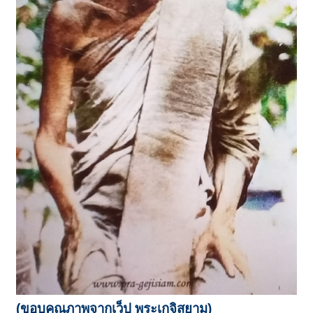
(ขอบคุณภาพจากเว็ป พระเกจิสยาม)