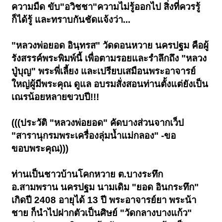
ความมืด ขับ"อวิชชา"ความไม่รู้ออกไป สิ่งที่ควรรู้
ก็ได้รู้ และทราบกันชัดแจ้งว่า...
"หลวงพ่อยอด อินฺทรส" วัดดอนหวาย นครปฐม คือผู้
รังสรรค์พระพิมพ์นี้ เพื่อตามรอยและรำลึกถึง "หลวง
ปู่บุญ" พระพี่เลี้ยง และเปรียบเสมือนพระอาจารย์
ใหญ่ผู้มีพระคุณ ดูแล อบรมสั่งสอนท่านตั้งแต่ยังเป็น
เณรน้อยหลายขวบปี!!!
(((ประวัติ "หลวงพ่อยอด" คัดบางส่วนจากเว็ป
"สารานุกรมพระเครื่องลุ่มน้ำแม่กลอง" -ขอ
ขอบพระคุณ)))
ท่านเป็นชาวบ้านโคกหวาย ต.บางระทึก
อ.สามพราน นครปฐม นามเดิม "ยอด อินกระทึก"
เกิดปี 2408 อายุได้ 13 ปี พระอาจารย์ยา พระน้า
ชาย ก็นำไปฝากตัวเป็นศิษย์ "วัดกลางบางแก้ว"