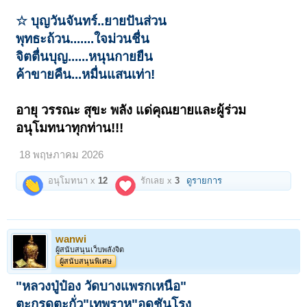
☆ บุญวันจันทร์..ยายปันส่วน
พุทธะถ้วน.......ใจม่วนชื่น
จิตตื่นบุญ......หนุนกายยืน
ค้าขายคืน...หมื่นแสนเท่า!
อายุ วรรณะ สุขะ พลัง แด่คุณยายและผู้ร่วม
อนุโมทนาทุกท่าน!!!
18 พฤษภาคม 2026
อนุโมทนา x
12
รักเลย x
3
ดูรายการ
wanwi
ผู้สนับสนุนเว็บพลังจิต
ผู้สนับสนุนพิเศษ
"หลวงปู่ป๋อง วัดบางแพรกเหนือ"
ตะกรุดตะกั่ว"เทพราหู"อุดชันโรง