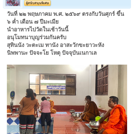
ผู้สนับสนุนพิเศษ
วันที่ ๒๒ พฤษภาคม พ.ศ. ๒๕๖๙ ตรงกับวันศุกร์ ขึ้น
๖ ค่ำ เดือน ๗ ปีมะเมีย
นำอาหารไปวัดในเช้าวันนี้
อนุโมทนาบุญร่วมกันครับ
สุทินนัง วะตะเม ทานัง อาสะวักขะยาวะหัง
นิพพานะ ปัจจะโย โหตุ ปัจจุบันเนกาเล