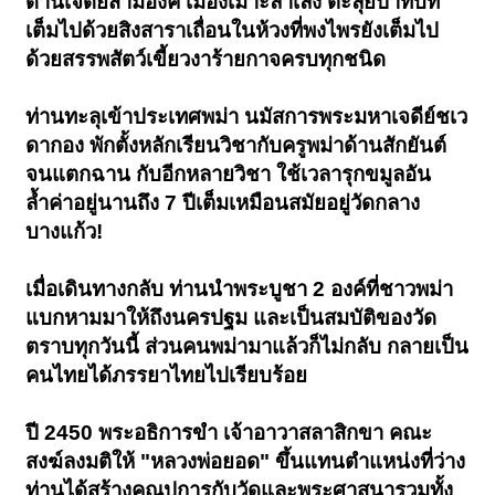
ด่านเจดีย์สามองค์ เมืองเมาะลำเลิง ตะลุยป่าทึบที่
เต็มไปด้วยสิงสาราเถื่อนในห้วงที่พงไพรยังเต็มไป
ด้วยสรรพสัตว์เขี้ยวงาร้ายกาจครบทุกชนิด
ท่านทะลุเข้าประเทศพม่า นมัสการพระมหาเจดีย์ชเว
ดากอง พักตั้งหลักเรียนวิชากับครูพม่าด้านสักยันต์
จนแตกฉาน กับอีกหลายวิชา ใช้เวลารุกขมูลอัน
ล้ำค่าอยู่นานถึง 7 ปีเต็มเหมือนสมัยอยู่วัดกลาง
บางแก้ว!
เมื่อเดินทางกลับ ท่านนำพระบูชา 2 องค์ที่ชาวพม่า
แบกหามมาให้ถึงนครปฐม และเป็นสมบัติของวัด
ตราบทุกวันนี้ ส่วนคนพม่ามาแล้วก็ไม่กลับ กลายเป็น
คนไทยได้ภรรยาไทยไปเรียบร้อย
ปี 2450 พระอธิการขำ เจ้าอาวาสลาสิกขา คณะ
สงฆ์ลงมติให้ "หลวงพ่อยอด" ขึ้นแทนตำแหน่งที่ว่าง
ท่านได้สร้างคุณูปการกับวัดและพระศาสนารวมทั้ง