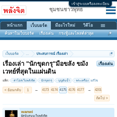
เข้าสู่ระบบหรือลงทะเบียน
ชุมชนชาวพุทธ
หน้าแรก
มีอะไรใหม่
วิดีโอ
เว็บบอร์ด
ค้นหาในเว็บบอร์ด
เรื่องเด่น
กระทู้และโพสต์ล่าสุด
เว็บบอร์ด
...
ประสบการณ์ เรื่องเล่า
เรื่องเล่า "นักขุดกรุ"มือขลัง ขมัง
เรื่องเด่น
< ย้อนกลับ
1
←
→
4173
4174
4175
4176
4177
4201
เวทย์ที่สุดในแผ่นดิน
ถัดไป >
แท็ก:
ค่าโฮสเว็บพลังจิต
นักขุดกรุ
บุญต้นน้ำ
พระเครื่อง
แก้ไข
wanwi
ผู้สนับสนุนเว็บพลังจิต