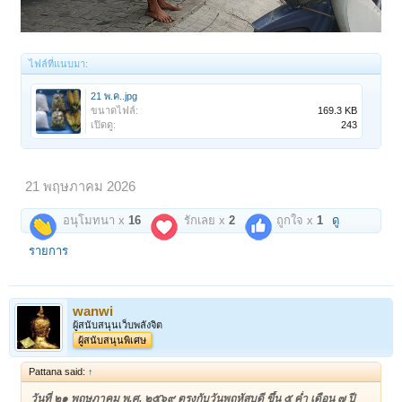
ไฟล์ที่แนบมา:
21 พ.ค..jpg
ขนาดไฟล์:
169.3 KB
เปิดดู:
243
21 พฤษภาคม 2026
อนุโมทนา x
16
รักเลย x
2
ถูกใจ x
1
ดู
รายการ
wanwi
ผู้สนับสนุนเว็บพลังจิต
ผู้สนับสนุนพิเศษ
Pattana said:
↑
วันที่ ๒๑ พฤษภาคม พ.ศ. ๒๕๖๙ ตรงกับวันพฤหัสบดี ขึ้น ๕ ค่ำ เดือน ๗ ปี