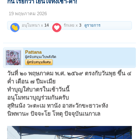
กัน เรียกว่า เย็นใจทั้งเช้า-ค่ำ!
19 พฤษภาคม 2026
อนุโมทนา x
14
รักเลย x
3
ดูรายการ
Pattana
ผู้สนับสนุนเว็บพลังจิต
ผู้สนับสนุนพิเศษ
วันที่ ๒๐ พฤษภาคม พ.ศ. ๒๕๖๙ ตรงกับวันพุธ ขึ้น ๔
ค่ำ เดือน ๗ ปีมะเมีย
ทำบุญใส่บาตรในเช้าวันนี้
อนุโมทนาบุญร่วมกันครับ
สุทินนัง วะตะเม ทานัง อาสะวักขะยาวะหัง
นิพพานะ ปัจจะโย โหตุ ปัจจุบันเนกาเล