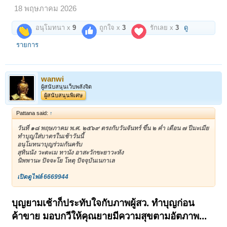
18 พฤษภาคม 2026
อนุโมทนา x
9
ถูกใจ x
3
รักเลย x
3
ดู
รายการ
wanwi
ผู้สนับสนุนเว็บพลังจิต
ผู้สนับสนุนพิเศษ
Pattana said:
↑
วันที่ ๑๘ พฤษภาคม พ.ศ. ๒๕๖๙ ตรงกับวันจันทร์ ขึ้น ๒ ค่ำ เดือน ๗ ปีมะเมีย
ทำบุญใส่บาตรในเช้าวันนี้
อนุโมทนาบุญร่วมกันครับ
สุทินนัง วะตะเม ทานัง อาสะวักขะยาวะหัง
นิพพานะ ปัจจะโย โหตุ ปัจจุบันเนกาเล
เปิดดูไฟล์ 6669944
บุญยามเช้าก็ประทับใจกับภาพผู้สว. ทำบุญก่อน
ค้าขาย มอบกวีให้คุณยายมีความสุขตามอัตภาพ...