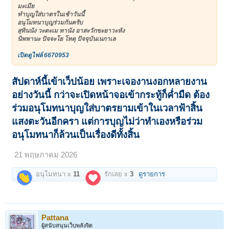
มะเมีย
ทำบุญใส่บาตรในเช้าวันนี้
อนุโมทนาบุญร่วมกันครับ
สุทินนัง วะตะเม ทานัง อาสะวักขะยาวะหัง
นิพพานะ ปัจจะโย โหตุ ปัจจุบันเนกาเล
เปิดดูไฟล์ 6670953
สัปดาห์นี้เข้าเว็ปน้อย เพราะเจองานงอกหลายงาน
อย่างวันนี้ กว่าจะเปิดหน้าจอเข้ากระทู้ก็ค่ำมืด ต้อง
ร่วมอนุโมทนาบุญใส่บาตรยามเข้าในเวลาฟ้าสิ้น
แสงตะวันอีกครา แต่การบุญไม่ว่าทำเองหรือร่วม
อนุโมทนาก็ล้วนเป็นเรื่องดีทั้งสิ้น
21 พฤษภาคม 2026
อนุโมทนา x
11
รักเลย x
3
ดูรายการ
Pattana
ผู้สนับสนุนเว็บพลังจิต