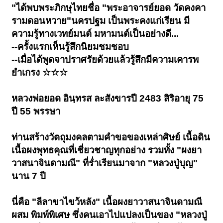
"ได้พบพระภิกษุไทยชื่อ "พระอาจารย์ยอด วัดคงคา
รามดอนหวาย"นครปฐม เป็นพระคงแก่เรียน มี
ความรู้ทางเวทย์มนต์ มหามนต์เป็นอย่างดี...
--ครั้งแรกเห็นรู้สึกนิยมชมชอบ
--เมื่อได้พูดจาปราศรัยด้วยแล้วรู้สึกมีความเคารพ
ยำเกรง ☆☆☆
หลวงพ่อยอด อินฺทรส ละสังขารปี 2483 สิริอายุ 75
ปี 55 พรรษา
ท่านสร้างวัตถุมงคลตามคำขอของเหล่าศิษย์ เนื้อดิน
เนื้อผงพุทธคุณที่เชี่ยวชาญทุกอย่าง รวมทั้ง "ผงยา
วาสนาจินดามณี" ที่ร่ำเรียนมาจาก "หลวงปู่บุญ"
นาน 7 ปี
นี่คือ "ลีลาขาไขว้หลัง" เนื้อผงยาวาสนาจินดามณี
ผสม พิมพ์พิเศษ ซึ่งคนเอาไปแปลงเป็นของ "หลวงปู่