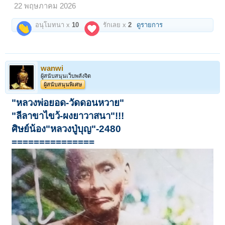
22 พฤษภาคม 2026
อนุโมทนา x
10
รักเลย x
2
ดูรายการ
wanwi
ผู้สนับสนุนเว็บพลังจิต
ผู้สนับสนุนพิเศษ
"หลวงพ่อยอด-วัดดอนหวาย"
"ลีลาขาไขว้-ผงยาวาสนา"!!!
ศิษย์น้อง"หลวงปู่บุญ"-2480
===============