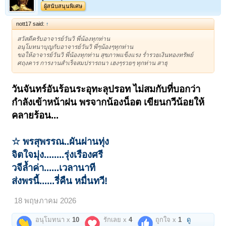
ผู้สนับสนุนพิเศษ
nott17 said:
↑
สวัสดีครับอาจารย์วันวิ พี่น้องทุกท่าน
อนุโมทนาบุญกับอาจารย์วันวิ พี่ๆน้องๆทุกท่าน
ขอให้อาจารย์วันวิ พี่น้องทุกท่าน สุขภาพแข็งแรง ร่ำรวยเงินทองทรัพย์
ศฤงคาร การงานสำเร็จสมปรารถนา เฮงๆรวยๆ ทุกท่าน สาธุ
วันจันทร์อันร้อนระอุทะลุปรอท ไม่สมกับที่บอกว่า
กำลังเข้าหน้าฝน พรจากน้องน็อต เขียนกวีน้อยให้
คลายร้อน...
☆ พรสุพรรณ..ผันผ่านทุ่ง
จิตใจมุ่ง........รุ่งเรืองศรี
วจีล้ำค่า......เวลานาที
ส่งพรนี้......รี่คืน หมื่นทวี!
18 พฤษภาคม 2026
อนุโมทนา x
10
รักเลย x
4
ถูกใจ x
1
ดู