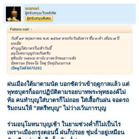
wanwi
ผู้สนับสนุนเว็บพลังจิต
ผู้สนับสนุนพิเศษ
Pattana said:
↑
วันที่ ๑๙ พฤษภาคม พ.ศ. ๒๕๖๙ ตรงกับวันอังคาร ขึ้น ๓ ค่ำ เดือน ๗ ปี
มะเมีย
ทำบุญใส่บาตรในเช้าวันนี้
อนุโมทนาบุญร่วมกันครับ
สุทินนัง วะตะเม ทานัง อาสะวักขะยาวะหัง
นิพพานะ ปัจจะโย โหตุ ปัจจุบันเนกาเล
เปิดดูไฟล์ 6670261
ฝนเมืองใต้มาตามนัด บอกชัดว่าเข้าฤดูกาลแล้ว แต่
พุทธบุตรก็ออกปฏิบัติตามรอยบาทพระพุทธองค์ไม่
ท้อ คนทำบุญใส่บาตรก็ไม่ถอย ใส่เสื้อกันฝน จอดรถ
ริมถนนให้ "สตรีทบุญ" ไม่ว่างเว้นการบุญ
ร่วมอนุโมทนาบุญเช้า ในยามช่วงค่ำก็ไม่เป็นไร
เพราะเมืองกรุงตอนนี้ ฝนก็ปรอย ชุ่มฉ่ำอยู่เหมือน