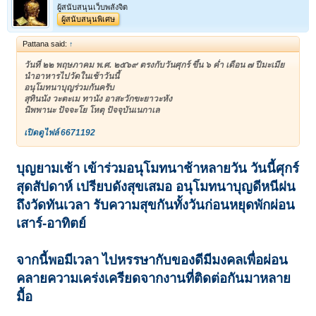
ผู้สนับสนุนเว็บพลังจิต
ผู้สนับสนุนพิเศษ
Pattana said:
↑
วันที่ ๒๒ พฤษภาคม พ.ศ. ๒๕๖๙ ตรงกับวันศุกร์ ขึ้น ๖ ค่ำ เดือน ๗ ปีมะเมีย
นำอาหารไปวัดในเช้าวันนี้
อนุโมทนาบุญร่วมกันครับ
สุทินนัง วะตะเม ทานัง อาสะวักขะยาวะหัง
นิพพานะ ปัจจะโย โหตุ ปัจจุบันเนกาเล
เปิดดูไฟล์ 6671192
บุญยามเช้า เข้าร่วมอนุโมทนาช้าหลายวัน วันนี้ศุกร์
สุดสัปดาห์ เปรียบดังสุขเสมอ อนุโมทนาบุญดีหนีฝน
ถึงวัดทันเวลา รับความสุขกันทั้งวันก่อนหยุดพักผ่อน
เสาร์-อาทิตย์
จากนี้พอมีเวลา ไปหรรษากับของดีมีมงคลเพื่อผ่อน
คลายความเคร่งเครียดจากงานที่ติดต่อกันมาหลาย
มื้อ