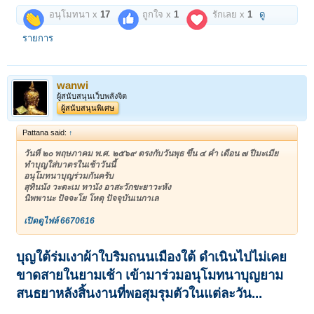
อนุโมทนา x
17
ถูกใจ x
1
รักเลย x
1
ดู
รายการ
wanwi
ผู้สนับสนุนเว็บพลังจิต
ผู้สนับสนุนพิเศษ
Pattana said:
↑
วันที่ ๒๐ พฤษภาคม พ.ศ. ๒๕๖๙ ตรงกับวันพุธ ขึ้น ๔ ค่ำ เดือน ๗ ปีมะเมีย
ทำบุญใส่บาตรในเช้าวันนี้
อนุโมทนาบุญร่วมกันครับ
สุทินนัง วะตะเม ทานัง อาสะวักขะยาวะหัง
นิพพานะ ปัจจะโย โหตุ ปัจจุบันเนกาเล
เปิดดูไฟล์ 6670616
บุญใต้ร่มเงาผ้าใบริมถนนเมืองใต้ ดำเนินไปไม่เคย
ขาดสายในยามเช้า เข้ามาร่วม
อนุโมทนาบุญยาม
สนธยาหลังสิ้นงานที่พอสุมรุมตัวในแต่ละวัน...