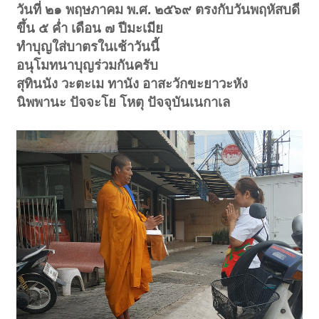
วันที่ ๒๑ พฤษภาคม พ.ศ. ๒๕๖๙ ตรงกับวันพฤหัสบดี
ขึ้น ๕ ค่ำ เดือน ๗ ปีมะเมีย
ทำบุญใส่บาตรในเช้าวันนี้
อนุโมทนาบุญร่วมกันครับ
สุทินนัง วะตะเม ทานัง อาสะวักขะยาวะหัง
นิพพานะ ปัจจะโย โหตุ ปัจจุบันเนกาเล