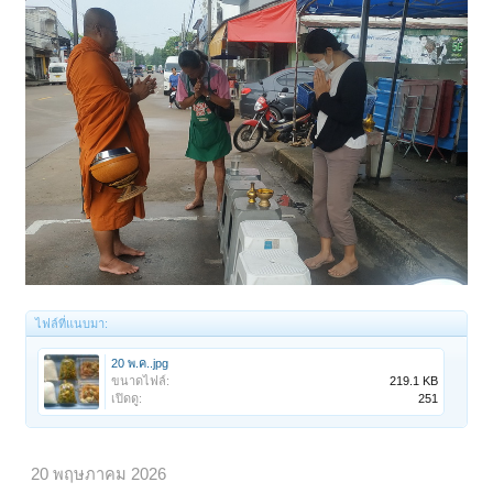
ไฟล์ที่แนบมา:
20 พ.ค..jpg
ขนาดไฟล์:
219.1 KB
เปิดดู:
251
20 พฤษภาคม 2026