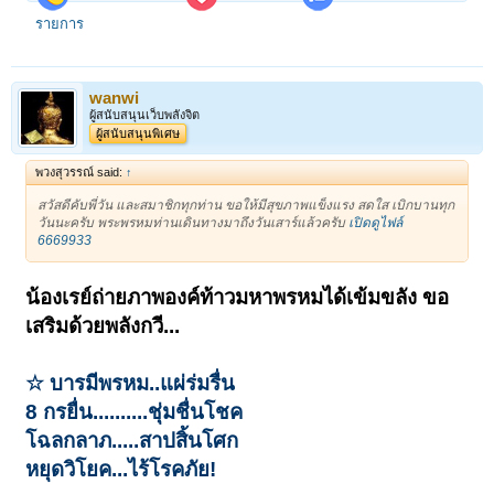
รายการ
wanwi
ผู้สนับสนุนเว็บพลังจิต
ผู้สนับสนุนพิเศษ
พวงสุวรรณ์ said:
↑
สวัสดีคับพี่วัน และสมาชิกทุกท่าน ขอให้มีสุขภาพแข็งแรง สดใส เบิกบานทุก
วันนะครับ พระพรหมท่านเดินทางมาถึงวันเสาร์แล้วครับ
เปิดดูไฟล์
6669933
น้องเรย์ถ่ายภาพองค์ท้าวมหาพรหมได้เข้มขลัง ขอ
เสริมด้วยพลังกวี...
☆ บารมีพรหม..แผ่ร่มรื่น
8 กรยื่น..........ชุ่มชื่นโชค
โฉลกลาภ.....สาปสิ้นโศก
หยุดวิโยค...ไร้โรคภัย!