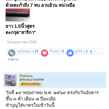
ด้วยตะกั่วถึง 7 ทบ อวบอ้วน หน่วงมือ
ยาว 1.5นิ้วสูตร
ตะกรุด"สาริกา"
18 พฤษภาคม 2026
อนุโมทนา x
17
รักเลย x
3
ถูกใจ x
1
ดู
รายการ
Pattana
ผู้สนับสนุนเว็บพลังจิต
ผู้สนับสนุนพิเศษ
วันที่ ๑๙ พฤษภาคม พ.ศ. ๒๕๖๙ ตรงกับวันอังคาร
ขึ้น ๓ ค่ำ เดือน ๗ ปีมะเมีย
ทำบุญใส่บาตรในเช้าวันนี้