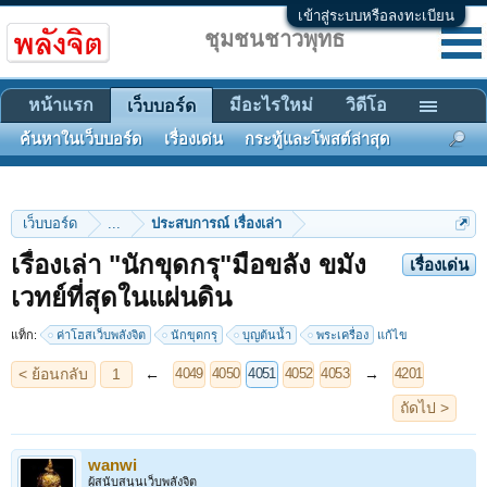
เข้าสู่ระบบหรือลงทะเบียน
ชุมชนชาวพุทธ
หน้าแรก
มีอะไรใหม่
วิดีโอ
เว็บบอร์ด
ค้นหาในเว็บบอร์ด
เรื่องเด่น
กระทู้และโพสต์ล่าสุด
เว็บบอร์ด
...
ประสบการณ์ เรื่องเล่า
เรื่องเล่า "นักขุดกรุ"มือขลัง ขมัง
เรื่องเด่น
< ย้อนกลับ
1
←
→
4049
4050
4051
4052
4053
4201
เวทย์ที่สุดในแผ่นดิน
ถัดไป >
แท็ก:
ค่าโฮสเว็บพลังจิต
นักขุดกรุ
บุญต้นน้ำ
พระเครื่อง
แก้ไข
wanwi
ผู้สนับสนุนเว็บพลังจิต