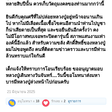
หลายสิบปีนั้น ควรเก็บวัตถุมงคลของท่านมากกว่านี้
ล้วนเป็นศิริมงคลชีวิตทัดเทียมกัน
ด้านวัตถุมงคล "หลวงปู่มหาตุ่ม" อนุญาตเหล่าศิษย์สร้างไว้ไม่มาก เหรียญ
รุ่นแรกที่ท่านมาอยู่วัดศรีวิชัย ก็ออกในปี 2560 และเมื่อปี 2567 ก็มีการออก
ยินดีกับคุณศรีที่ไม่ปล่อยหลวงปู่อยู่หน้าจอนานเกิน
วัตถุมงคลชุดใหญ่สร้างความแตกตื่นในหมู่ศิษย์เข้าแถวยาวเหยียดล้นวัด
ไป หากไม่มีเลือดเนื้อเชื้อไขคนอีสานนำท่านไปบูชา
จองกันมืดฟ้ามัวดิน
ก็น่าเสียดายเป็นที่สุด และขอยืนยันอีกครั้งว่า คง
คราวนี้มาดู วัตถุมงคลรุ่นแรกที่ท่านเป็น "ประธานอุปถัมภ์" ร่วมสร้างและ
ไม่มีโอกาสพบเจอพระปิดตารุ่นนี้ สภาพแสนงามเท่า
ปลุกเสกให้ ซึ่งเป็นสิ่งที่นักสะสมแผ่นดินที่ราบสูงล้วน...หากันให้ควั่ก!!!
องค์นี้อีกแล้ว สำหรับความขลัง ศักดิ์สิทธิ์ของหลวงปู่
"พระปิดตาจอมศรี-รุ่นแรก" ออกวัดจอมศรีขอนแก่น ในห้วงสมัยที่ หลวงปู่
มหาตุ่ม รับนิมนต์เป็นเจ้าอาวาส สร้างพร้อมกับ "พระสมเด็จจอมศรี" 2519
ผมไม่ขอพูดถึง คนที่ติดตามข่าวคราวและบารมีท่าน
อีกปีเดียวอายุสร้างครบ"ครึ่งศตวรรษ"
ล้วนทราบแก่ใจกันดี
"พระปิดตาเนื้อผงจุ่มรัก" ขนานนามจำง่ายว่า "พระปิดตาจอมศรี" หายาก
ที่สุดของแดนอีสานรุ่นหนึ่ง ได้รับการร่วมปลุกเสกโดยสุดยอดเกจิไร้เทียม
ทาน
เด็กแจ้งให้ทราบการโอนเรียบร้อย ขออนุญาตมอบ
หลวงปู่เดินทางวันจันทร์....วันนี้ขอโมทนาส่งมหา
--หลวงพ่อผาง วัดอุดมคงคาฯ
--หลวงพ่อเพชร เจ้าคณะจังหวัดขอนแก่น
บารมีหลวงปู่ล่วงหน้าไปก่อนครับ
--หลวงพ่อคูณ วัดหนองแวง
--หลวงพ่อวงษ์ วัดบ้านฝาง
21 มิถุนายน 2025
--หลวงปู่ธีร์ ขอนแก่น
***หลวงปู่มหาตุ่มเป็นองค์ประธานจัดสร้างและปลุกเสกเพื่อนำรายได้สร้าง
พระอุโบสถวัดจอมศรี
อนุโมทนา x
18
รักเลย x
2
ดูรายการ
หนึ่งใน "พระปิดตาแถวหน้า" แดนอีสาน จำนวนสร้างน้อยนิด ปัจจุบันราคา
ค่านิยมและความต้องการไปลิบลิ่ว เรียกได้ว่า หายากระดับ "1 ใน 100"