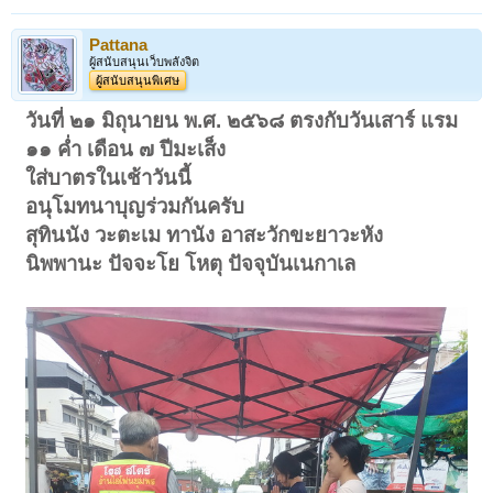
Pattana
ผู้สนับสนุนเว็บพลังจิต
ผู้สนับสนุนพิเศษ
วันที่ ๒๑ มิถุนายน พ.ศ. ๒๕๖๘ ตรงกับวันเสาร์ แรม
๑๑ ค่ำ เดือน ๗ ปีมะเส็ง
ใส่บาตรในเช้าวันนี้
อนุโมทนาบุญร่วมกันครับ
สุทินนัง วะตะเม ทานัง อาสะวักขะยาวะหัง
นิพพานะ ปัจจะโย โหตุ ปัจจุบันเนกาเล