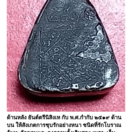
ด้านหลัง ยันต์ตรีนิสิงเห กับ พ.ศ.กำกับ ๒๕๑๙ ด้าน
บน ให้สังเกตการชุบรักอย่างหนา ชนิดที่รักโบราณ