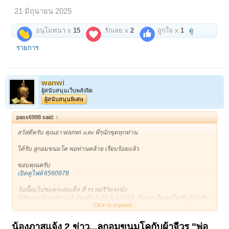
21 มิถุนายน 2025
อนุโมทนา x
15
รักเลย x
2
ถูกใจ x
1
ดู
รายการ
wanwi
ผู้สนับสนุนเว็บพลังจิต
ผู้สนับสนุนพิเศษ
pass6998 said:
↑
สวัสดีครับ คุณอา wanwi และ พี่ๆนักขุดทุกท่าน
ได้รับ ลูกอมขนมโค พ่อท่านคล้าย เรียบร้อยแล้ว
ขอบคุณครับ
เปิดดูไฟล์ 6560978
วันนี้ผมไปชมพระสมเด็จ ที่ รร.สตรีวัดระฆัง
มีจัดงานนิทรรศการ 2 วันๆที่ 21-22 มิ.ย.2568 เผื่อท่านใดสนใจเชิญได้ครับ
Click to expand...
เปิดดูไฟล์ 6560979
น้องภาสแจ้ง 2 ข่าว...ลูกอมขนมโคกับผ้าจีวร "พ่อ