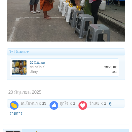
ไฟล์ที่แนบมา:
20 มิ.ย..jpg
ขนาดไฟล์:
205.3 KB
เปิดดู:
342
20 มิถุนายน 2025
อนุโมทนา x
19
ถูกใจ x
1
รักเลย x
1
ดู
รายการ