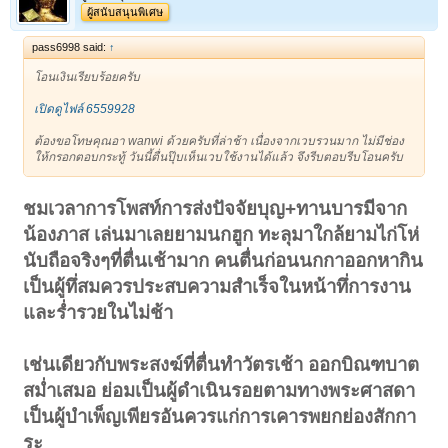
ผู้สนับสนุนพิเศษ
pass6998 said:
↑
โอนเงินเรียบร้อยครับ
เปิดดูไฟล์ 6559928
ต้องขอโทษคุณอา wanwi ด้วยครับที่ล่าช้า เนื่องจากเวบรวนมาก ไม่มีช่อง
ให้กรอกตอบกระทู้ วันนี้ตื่นปุ๊บเห็นเวบใช้งานได้แล้ว จึงรีบตอบรีบโอนครับ
ชมเวลาการโพสท์การส่งปัจจัยบุญ+ทานบารมีจาก
น้องภาส เล่นมาเลยยามนกฮูก ทะลุมาใกล้ยามไก่โห่
นับถือจริงๆที่ตื่นเช้ามาก คนตื่นก่อนนกกาออกหากิน
เป็นผู้ทึ่สมควรประสบความสำเร็จในหน้าทึ่การงาน
และร่ำรวยในไม่ช้า
เช่นเดียวกับพระสงฆ์ที่ตื่นทำวัตรเช้า ออกบิณฑบาต
สม่ำเสมอ ย่อมเป็นผู้ดำเนินรอยตามทางพระศาสดา
เป็นผู้บำเพ็ญเพียรอันควรแก่การเคารพยกย่องสักกา
ระ