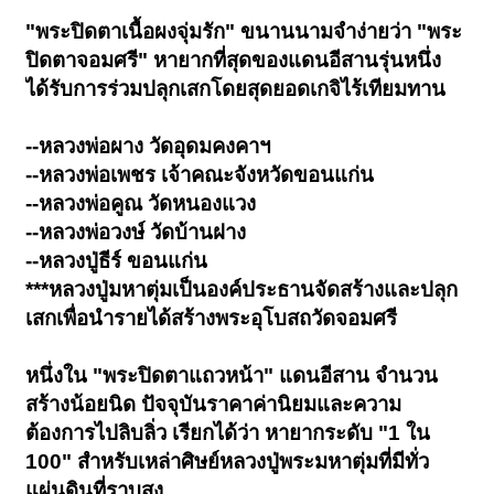
"พระปิดตาเนื้อผงจุ่มรัก" ขนานนามจำง่ายว่า "พระ
ปิดตาจอมศรี" หายากที่สุดของแดนอีสานรุ่นหนึ่ง
ได้รับการร่วมปลุกเสกโดยสุดยอดเกจิไร้เทียมทาน
--หลวงพ่อผาง วัดอุดมคงคาฯ
--หลวงพ่อเพชร เจ้าคณะจังหวัดขอนแก่น
--หลวงพ่อคูณ วัดหนองแวง
--หลวงพ่อวงษ์ วัดบ้านฝาง
--หลวงปู่ธีร์ ขอนแก่น
***หลวงปู่มหาตุ่มเป็นองค์ประธานจัดสร้างและปลุก
เสกเพื่อนำรายได้สร้างพระอุโบสถวัดจอมศรี
หนึ่งใน "พระปิดตาแถวหน้า" แดนอีสาน จำนวน
สร้างน้อยนิด ปัจจุบันราคาค่านิยมและความ
ต้องการไปลิบลิ่ว เรียกได้ว่า หายากระดับ "1 ใน
100" สำหรับเหล่าศิษย์หลวงปู่พระมหาตุ่มที่มีทั่ว
แผ่นดินที่ราบสูง