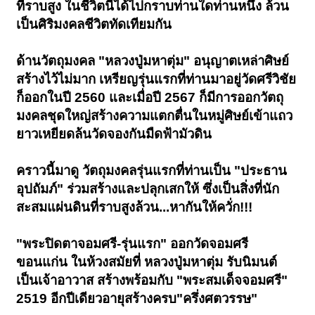
ที่ราบสูง ในชีวิตนี้ได้ไปกราบท่านใดท่านหนึ่ง ล้วน
เป็นศิริมงคลชีวิตทัดเทียมกัน
ด้านวัตถุมงคล "หลวงปู่มหาตุ่ม" อนุญาตเหล่าศิษย์
สร้างไว้ไม่มาก เหรียญรุ่นแรกที่ท่านมาอยู่วัดศรีวิชัย
ก็ออกในปี 2560 และเมื่อปี 2567 ก็มีการออกวัตถุ
มงคลชุดใหญ่สร้างความแตกตื่นในหมู่ศิษย์เข้าแถว
ยาวเหยียดล้นวัดจองกันมืดฟ้ามัวดิน
คราวนี้มาดู วัตถุมงคลรุ่นแรกที่ท่านเป็น "ประธาน
อุปถัมภ์" ร่วมสร้างและปลุกเสกให้ ซึ่งเป็นสิ่งที่นัก
สะสมแผ่นดินที่ราบสูงล้วน...หากันให้ควั่ก!!!
"พระปิดตาจอมศรี-รุ่นแรก" ออกวัดจอมศรี
ขอนแก่น ในห้วงสมัยที่ หลวงปู่มหาตุ่ม รับนิมนต์
เป็นเจ้าอาวาส สร้างพร้อมกับ "พระสมเด็จจอมศรี"
2519 อีกปีเดียวอายุสร้างครบ"ครึ่งศตวรรษ"