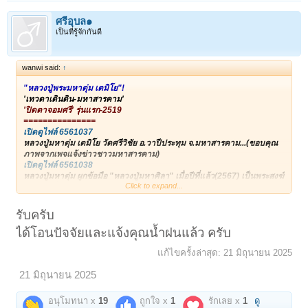
ศรีอุบล๑
เป็นที่รู้จักกันดี
wanwi said:
↑
"หลวงปู่พระมหาตุ่ม เตมิโย"!
'เทวดาเดินดิน-มหาสารคาม'
'ปิดตาจอมศรี' รุ่นแรก-2519
===============
เปิดดูไฟล์ 6561037
หลวงปู่มหาตุ่ม เตมิโย วัดศรีวิชัย อ.วาปีประทุม จ.มหาสารคาม...(ขอบคุณ
ภาพจากเพจแจ้งข่าวชาวมหาสารคาม)
เปิดดูไฟล์ 6561038
หลวงปู่มหาตุ่ม ผูกข้อมือ "หลวงปู่มหาศิลา" เมื่อปีที่แล้ว(2567) เป็นพระสงฆ์
Click to expand...
รูปเดียวที่หลวงปู่มหาศิลาบอกกับเหล่าศิษย์ว่า สร้างวัตถุมงคลต้องนิมนต์
หลวงปู่มหาตุ่มมาร่วมปลุกเสกทุกครั้ง!!!
รับครับ
(ขอบคุณภาพจากเพจ กลุ่มศิษย์หลวงปู่มหาตุ่ม แจ้งข่าวชาวสารคาม)
ได้โอนปัจจัยและแจ้งคุณน้ำฝนแล้ว ครับ
~~~~~~~~~~~~~~~~
แก้ไขครั้งล่าสุด:
21 มิถุนายน 2025
"เทวดาเล่นดิน" เป็นฉายา "หลวงปู่สรวง" ศรีสะเกศ
21 มิถุนายน 2025
อีกหนึ่งเทวดาแผ่นดินอีสานที่ผู้คนมอบให้อย่างเต็มใจไร้ข้อกังขาคือ...
"เทวดาเดินดิน" หลวงปู่พระมหาตุ่ม เตมิโย มหาสารคาม!!!
อนุโมทนา x
19
ถูกใจ x
1
รักเลย x
1
ดู