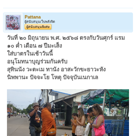
Pattana
ผู้สนับสนุนเว็บพลังจิต
ผู้สนับสนุนพิเศษ
วันที่ ๒๐ มิถุนายน พ.ศ. ๒๕๖๘ ตรงกับวันศุกร์ แรม
๑๐ ค่ำ เดือน ๗ ปีมะเส็ง
ใส่บาตรในเช้าวันนี้
อนุโมทนาบุญร่วมกันครับ
สุทินนัง วะตะเม ทานัง อาสะวักขะยาวะหัง
นิพพานะ ปัจจะโย โหตุ ปัจจุบันเนกาเล