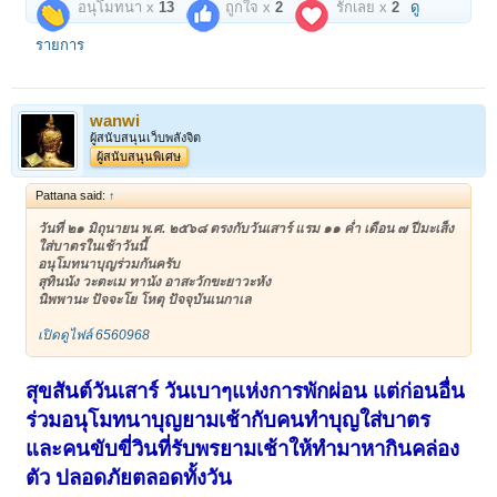
อนุโมทนา x
13
ถูกใจ x
2
รักเลย x
2
ดู
รายการ
wanwi
ผู้สนับสนุนเว็บพลังจิต
ผู้สนับสนุนพิเศษ
Pattana said:
↑
วันที่ ๒๑ มิถุนายน พ.ศ. ๒๕๖๘ ตรงกับวันเสาร์ แรม ๑๑ ค่ำ เดือน ๗ ปีมะเส็ง
ใส่บาตรในเช้าวันนี้
อนุโมทนาบุญร่วมกันครับ
สุทินนัง วะตะเม ทานัง อาสะวักขะยาวะหัง
นิพพานะ ปัจจะโย โหตุ ปัจจุบันเนกาเล
เปิดดูไฟล์ 6560968
สุขสันต์วันเสาร์ วันเบาๆแห่งการพักผ่อน แต่ก่อนอื่น
ร่วมอนุโมทนาบุญยามเช้ากับคนทำบุญใส่บาตร
และคนขับขี่วินที่รับพรยามเช้าให้ทำมาหากินคล่อง
ตัว ปลอดภัยตลอดทั้งวัน