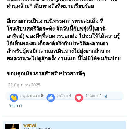
เปิดดูไฟล์ 6560980
ท่านคล้าย" เดินทางถึงที่หมายเรียบร้อย
อีกรายการเป็นงานนิทรรศการพระสมเด็จ ที่
โรงเรียนสตรีวัดระฆัง จัดวันนี้กับพรุ่งนี้(เสาร์-
อาทิตย์) ของดีๆที่สมควรบอกต่อ ไปชมให้ได้ความรู้
ได้เห็นพระสมเด็จองค์จริงกับประวัติละลานตา
สำหรับผู้พอมีเวลาและเดินทางไม่ยุ่งยากลำบาก
สมควรแวะไปดูสักครั้ง งานแบบนี้ไม่มีให้ชมกันบ่อย
ขอบคุณน้องภาสสำหรับข่าวสารดีๆ
21 มิถุนายน 2025
อนุโมทนา x
8
ถูกใจ x
6
รักเลย x
4
ดู
รายการ
wanwi