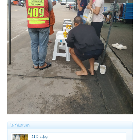
ไฟล์ที่แนบมา:
21 มิ.ย..jpg