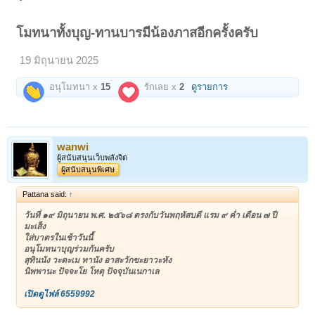
โมทนาทั้งบุญ-ทานบารมีน้องภาสอีกครั้งครับ
19 มิถุนายน 2025
อนุโมทนา x
15
รักเลย x
2
ดูรายการ
wanwi
ผู้สนับสนุนเว็บพลังจิต
ผู้สนับสนุนพิเศษ
Pattana said:
↑
วันที่ ๑๙ มิถุนายน พ.ศ. ๒๕๖๘ ตรงกับวันพฤหัสบดี แรม ๙ ค่ำ เดือน ๗ ปี
มะเส็ง
ใส่บาตรในเช้าวันนี้
อนุโมทนาบุญร่วมกันครับ
สุทินนัง วะตะเม ทานัง อาสะวักขะยาวะหัง
นิพพานะ ปัจจะโย โหตุ ปัจจุบันเนกาเล
เปิดดูไฟล์ 6559992