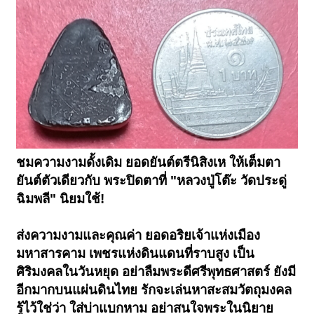
ชมความงามดั้งเดิม ยอดยันต์ตรีนิสิงเห ให้เต็มตา
ยันต์ตัวเดียวกับ พระปิดตาที่ "หลวงปู่โต๊ะ วัดประดู่
ฉิมพลี" นิยมใช้!
ส่งความงามและคุณค่า ยอดอริยเจ้าแห่งเมือง
มหาสารคาม เพชรแห่งดินแดนที่ราบสูง เป็น
ศิริมงคลในวันหยุด อย่าลืมพระดีศรีพุทธศาสตร์ ยังมี
อีกมากบนแผ่นดินไทย รักจะเล่นหาสะสมวัตถุมงคล
รู้ไว้ใช่ว่า ใส่บ่าแบกหาม อย่าสนใจพระในนิยาย