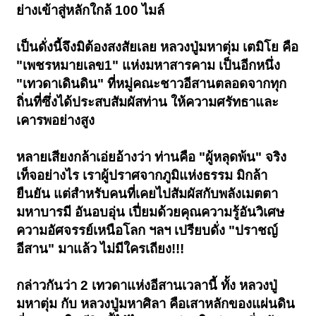
ย่างเข้าสู่หลักใกล้ 100 ไมล์
เป็นดั่งนี้จึงมิต้องสงสัยเลย หลวงปู่มหาตุ่ม เตมิโย คือ
"เพชรหมายเลข1" แห่งมหาสารคาม เป็นอีกหนึ่ง
"เทวดาเดินดิน" ที่หมู่คณะชาวอีสานตลอดจากทุก
ถิ่นที่ซึ่งได้ประสบสัมผัสท่าน ให้ความศรัทธาและ
เคารพอย่างสูง
หลายเสียงกล้าเอ่ยอ้างว่า ท่านคือ "ผู้หลุดพ้น" จริง
เท็จอย่างไร เราผู้ปราศจากภูมิแห่งธรรม มิกล้า
ยืนยัน แต่สำหรับคนที่เคยไปสัมผัสกับพลังเมตตา
มหาบารมี อันอบอุ่น เปี่ยมด้วยคุณความรู้อันวิเศษ
ความอัศจรรย์เหนือโลก ฯลฯ เปรียบดั่ง "ปราชญ์
อีสาน" มาแล้ว ไม่มีใครเถียง!!!
กล่าวกันว่า 2 เทวดาแห่งอีสานเวลานี้ ทั้ง หลวงปู่
มหาตุ่ม กับ หลวงปู่มหาศิลา คือเสาหลักของแผ่นดิน