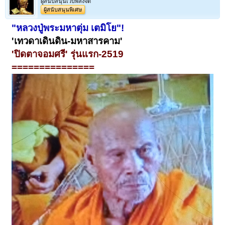
ผู้สนับสนุนเว็บพลังจิต
ผู้สนับสนุนพิเศษ
"หลวงปู่พระมหาตุ่ม เตมิโย"!
'เทวดาเดินดิน-มหาสารคาม'
'ปิดตาจอมศรี' รุ่นแรก-2519
===============