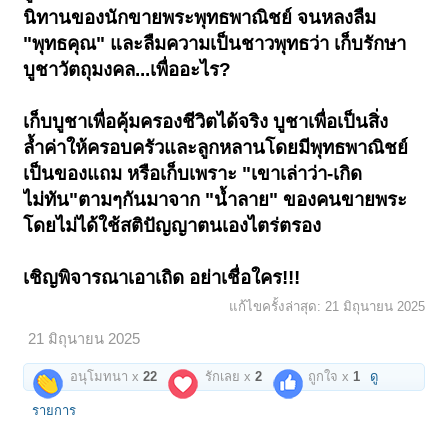
นิทานของนักขายพระพุทธพาณิชย์ จนหลงลืม
"พุทธคุณ" และลืมความเป็นชาวพุทธว่า เก็บรักษา
บูชาวัตถุมงคล...เพื่ออะไร?
เก็บบูชาเพื่อคุ้มครองชีวิตได้จริง บูชาเพื่อเป็นสิ่ง
ล้ำค่าให้ครอบครัวและลูกหลานโดยมีพุทธพาณิชย์
เป็นของแถม หรือเก็บเพราะ "เขาเล่าว่า-เกิด
ไม่ทัน"ตามๆกันมาจาก "น้ำลาย" ของคนขายพระ
โดยไม่ได้ใช้สติปัญญาตนเองไตร่ตรอง
เชิญพิจารณาเอาเถิด อย่าเชื่อใคร!!!
แก้ไขครั้งล่าสุด:
21 มิถุนายน 2025
21 มิถุนายน 2025
อนุโมทนา x
22
รักเลย x
2
ถูกใจ x
1
ดู
รายการ