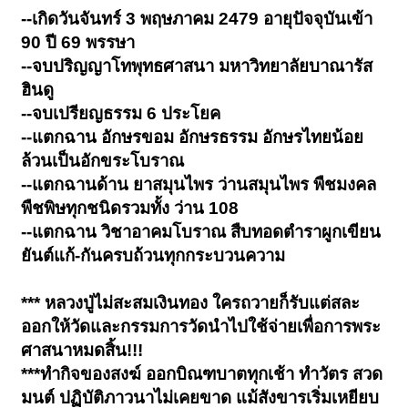
--เกิดวันจันทร์ 3 พฤษภาคม 2479 อายุปัจจุบันเข้า
90 ปี 69 พรรษา
--จบปริญญาโทพุทธศาสนา มหาวิทยาลัยบาณารัส
ฮินดู
--จบเปรียญธรรม 6 ประโยค
--แตกฉาน อักษรขอม อักษรธรรม อักษรไทยน้อย
ล้วนเป็นอักขระโบราณ
--แตกฉานด้าน ยาสมุนไพร ว่านสมุนไพร พืชมงคล
พืชพิษทุกชนิดรวมทั้ง ว่าน 108
--แตกฉาน วิชาอาคมโบราณ สืบทอดตำราผูกเขียน
ยันต์แก้-กันครบถ้วนทุกกระบวนความ
*** หลวงปู่ไม่สะสมเงินทอง ใครถวายก็รับแต่สละ
ออกให้วัดและกรรมการวัดนำไปใช้จ่ายเพื่อการพระ
ศาสนาหมดสิ้น!!!
***ทำกิจของสงฆ์ ออกบิณฑบาตทุกเช้า ทำวัตร สวด
มนต์ ปฏิบัติภาวนาไม่เคยขาด แม้สังขารเริ่มเหยียบ