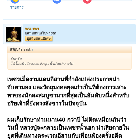
ประวัติน่าทึ่ง หลวงปู่มหาตุ่ม เตมิโย สุดยอดเกจิแห่งแผ่นดินที่ราบสูง คู่
รายการ
ขนานกันมากับ หลวงปู่มหาศิลา คัดลอกมาจาก "วิกิพิเดีย" ดังนี้...
--เกิดวันจันทร์ 3 พฤษภาคม 2479 อายุปัจจุบันเข้า 90 ปี 69 พรรษา
--จบปริญญาโทพุทธศาสนา มหาวิทยาลัยบาณารัส ฮินดู
wanwi
--จบเปรียญธรรม 6 ประโยค
ผู้สนับสนุนเว็บพลังจิต
--แตกฉาน อักษรขอม อักษรธรรม อักษรไทยน้อย ล้วนเป็นอักขระโบราณ
ผู้สนับสนุนพิเศษ
--แตกฉานด้าน ยาสมุนไพร ว่านสมุนไพร พืชมงคล พืชพิษทุกชนิดรวมทั้ง
ว่าน 108
ศรีอุบล๑ said:
↑
--แตกฉาน วิชาอาคมโบราณ สืบทอดตำราผูกเขียนยันต์แก้-กันครบถ้วนทุก
กระบวนความ
รับครับ
ได้โอนปัจจัยและแจ้งคุณน้ำฝนแล้ว ครับ
*** หลวงปู่ไม่สะสมเงินทอง ใครถวายก็รับแต่สละออกให้วัดและกรรมการวัด
นำไปใช้จ่ายเพื่อการพระศาสนาหมดสิ้น!!!
***ทำกิจของสงฆ์ ออกบิณฑบาตทุกเช้า ทำวัตร สวดมนต์ ปฏิบัติภาวนาไม่
เพชรเม็ดงามแดนอีสานที่กำลังเปล่งประกายน่า
เคยขาด แม้สังขารเริ่มเหยียบย่างเข้าสู่หลักใกล้ 100 ไมล์
จับตามอง และวัตถุมงคลยุคเก่าเป็นที่ต้องการเสาะ
เป็นดั่งนี้จึงมิต้องสงสัยเลย หลวงปู่มหาตุ่ม เตมิโย คือ "เพชรหมายเลข1"
แห่งมหาสารคาม เป็นอีกหนึ่ง "เทวดาเดินดิน" ที่หมู่คณะชาวอีสานตลอด
หาของนักสะสมบูชามากที่สุดเป็นอันดับหนึ่งสำหรับ
จากทุกถิ่นที่ซึ่งได้ประสบสัมผัสท่าน ให้ความศรัทธาและเคารพอย่างสูง
อริยเจ้าที่ยังทรงสังขารในปัจจุบัน
หลายเสียงกล้าเอ่ยอ้างว่า ท่านคือ "ผู้หลุดพ้น" จริงเท็จอย่างไร เราผู้
ปราศจากภูมิแห่งธรรม มิกล้ายืนยัน แต่สำหรับคนที่เคยไปสัมผัสกับพลัง
ผมเก็บรักษาท่านนาน40 กว่าปี ไม่คิดเหมือนกันว่า
เมตตามหาบารมี อันอบอุ่น เปี่ยมด้วยคุณความรู้อันวิเศษ ความอัศจรรย์
เหนือโลก ฯลฯ เปรียบดั่ง "ปราชญ์อีสาน" มาแล้ว ไม่มีใครเถียง!!!
วันนี้ หลวงปู่จะกลายเป็นเพชรน้ำเอก น่าเสียดายใน
กล่าวกันว่า 2 เทวดาแห่งอีสานเวลานี้ ทั้ง หลวงปู่มหาตุ่ม กับ หลวงปู่มหา
ยุคที่เดินทางตระเวณอีสานกับเพื่อนพ้องครั้งอดีต
ศิลา คือเสาหลักของแผ่นดินที่ราบสูง ในชีวิตนี้ได้ไปกราบท่านใดท่านหนึ่ง