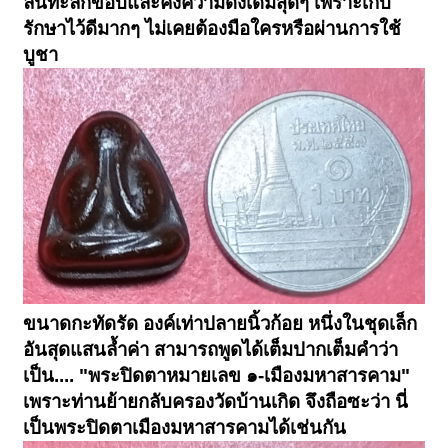
ล้นทะลักขอบและคงความดั้งเดิมสุดๆ เพราะเก็บ
รักษาไว้ดีมากๆ ไม่เคยต้องมือใครหรือผ่านการใช้
บูชา
ขนาดกะทัดรัด องค์เท่าปลายนิ้วก้อย หนึ่งในชุดเล็ก
อันสุดแสนล้ำค่า สามารถพูดได้เต็มปากเต็มคำว่า
เป็น.... "พระปิดตาหมายเลข ๑-เมืองมหาสารคาม"
เพราะท่านย้ายกลับครองวัดบ้านเกิด จึงถือซะว่า นี่
เป็นพระปิดตาเมืองมหาสารคามได้เช่นกัน