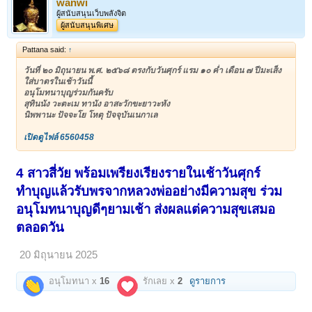
wanwi
ผู้สนับสนุนเว็บพลังจิต
ผู้สนับสนุนพิเศษ
Pattana said:
↑
วันที่ ๒๐ มิถุนายน พ.ศ. ๒๕๖๘ ตรงกับวันศุกร์ แรม ๑๐ ค่ำ เดือน ๗ ปีมะเส็ง
ใส่บาตรในเช้าวันนี้
อนุโมทนาบุญร่วมกันครับ
สุทินนัง วะตะเม ทานัง อาสะวักขะยาวะหัง
นิพพานะ ปัจจะโย โหตุ ปัจจุบันเนกาเล
เปิดดูไฟล์ 6560458
4 สาวสี่วัย พร้อมเพรียงเรียงรายในเช้าวันศุกร์
ทำบุญแล้วรับพรจากหลวงพ่ออย่างมีความสุข ร่วม
อนุโมทนาบุญดีๆยามเช้า ส่งผลแต่ความสุขเสมอ
ตลอดวัน
20 มิถุนายน 2025
อนุโมทนา x
16
รักเลย x
2
ดูรายการ