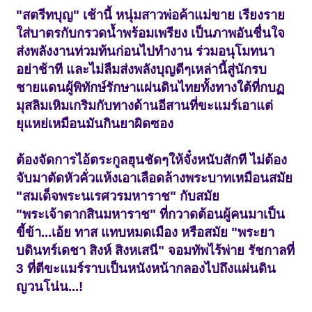
"สตรีทบุญ" เช้านี้ หนุ่มสาวพ่อค้าแม่ขาย เรียงราย
ใส่บาตรกับกรวดน้ำพร้อมเพรียง เป็นภาพอันชื่นใจ
ส่งพลังงานท่วมท้นก่อนไปทำงาน ร่วมอนุโมทนา
อย่าช้าที และไม่ลืมส่งพลังบุญดีๆเหล่านี้สู่นักรบ
ชายแดนผู้พิทักษ์รักษาแผ่นดินไทยทั้งทางใต้ที่กบฏ
มุสลิมเหิมเกริมกับทางด้านอีสานที่ขะแมร์เอาแต่
ยุแหย่เหมือนมันกินยาผิดซอง
ต้องจัดการไอ้ตระกูลฮุนชัดๆให้จั๋งหนับสักที ไม่ต้อง
จับมาตัดหัวคั่วแห้งเอาเลือดล้างพระบาทเหมือนสมัย
"สมเด็จพระนเรศวรมหาราช" กับสมัย
"พระเจ้าตากสินมหาราช" ที่กวาดต้อนผู้คนมาเป็น
ขี้ข้า...เอ้ย ทาส แทบหมดเมือง หรือสมัย "พระยา
บดินทร์เดชา สิงห์ สิงหเสนี" จอมทัพไร้พ่าย รัชกาลที่
3 ที่ตีขะแมร์ราบเป็นหนังหน้ากลองไปถึงแผ่นดิน
ญวนโน่น...!