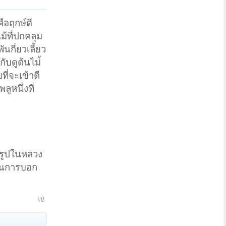
ือฤกษ์ดี
ม้ที่ปกคลุม
นกี่ยวเลี้ยว
บดูต้นไม่้
ี่จะเข้าตี
ลูหนึ่งที่
ช้รูปในหลวง
เป็นการบอก
#8