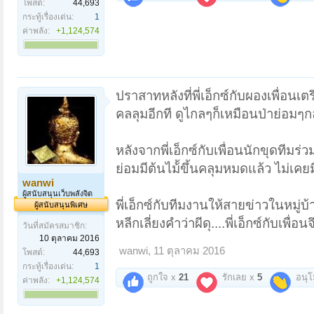
โพสต์:
44,693
กระทู้เรื่องเด่น:
1
ค่าพลัง:
+1,124,574
ปราสาทหลังที่พี่เอ็กซ์กับผองเพื่อนเ
คลลุมอีกที ดูไกลๆก็เหมือนป่าย่อมๆ
หลังจากพี่เอ็กซ์กับเพื่อนนักขุดท
ย่อมมีต้นไม้้ขึ้นคลุมหมดแล้ว ไม่เคย
wanwi
ผู้สนับสนุนเว็บพลังจิต
พี่เอ็กซ์กับทีมงานให้สายข่าวในหมู่
ผู้สนับสนุนพิเศษ
หลีกเลี่ยงคำว่าผีดุ....พี่เอ็กซ์กับเพื
วันที่สมัครสมาชิก:
10 ตุลาคม 2016
wanwi
,
11 ตุลาคม 2016
โพสต์:
44,693
กระทู้เรื่องเด่น:
1
ถูกใจ x
21
รักเลย x
5
อนุ
ค่าพลัง:
+1,124,574