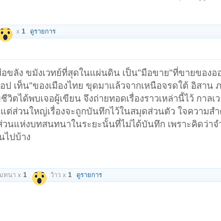
x
1
ดูรายการ
ุมือขลัง ขมังเวทย์ที่สุดในแผ่นดิน เป็น"มือขาย"ที่ขายของ
อป เท็น"ของเมืองไทย ขุดมาแล้วจากเหนือจรดใต้ อิสาน
ชีวิตได้พบเจอผู้เขียน จึงถ่ายทอดเรื่องราวเหล่านี้ไว้ กาลเ
อ แต่ส่วนใหญ่เรื่องจะถูกบันทึกไว้ในสมุดส่วนตัว ใจความสำ
แห่งบทสนทนาในระยะนั้นที่ไม่ได้บันทึก เพราะคิดว่าจำได
นไปบ้าง
โมทนา x
1
ว้าว x
1
ดูรายการ