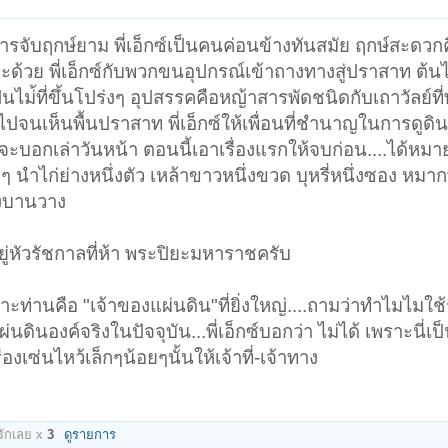
รจับฤกษ์ยาม พี่เอ็กซ์เป็นคนค่อนข้างทันสมัย ฤกษ์สะดวกค
ะด้วย พี่เอ็กซ์กับพวกขนอุปกรณ์เข้าถางทางสู่ปราสาท ต้นไ
นไม่้ที่ขึ้นโปร่งๆ อุปสรรคคือหญ้าสารพัดชนิดกับเถาวัลย์ที่พั
นเห็นพื้นปราสาท พี่เอ็กซ์ให้เพื่อนที่ชำนาญในการดูดินกั
้จะบอกเล่าวันหน้า ตอนนี้เอาเรื่องแรกให้จบก่อน....ได้หมายท
็กๆ นำไก่ย่างหนึ่งตัว เหล้าขาวหนึ่งขวด บุหรี่หนึ่งซอง หมากพ
งบานวาง
ู่หัวรัชกาลที่ห้า พระปิยะมหาราชครับ
ราะท่านคือ "เจ้าของแผ่นดิน"ที่ยิ่งใหญ่....ถามว่าทำไมไมใ
่นดินองค์จริงในปัจจุบัน...พี่เอ็กซ์บอกว่า ไม่ได้ เพราะนี่
เซ่นไหว้เล็กๆน้อยๆนั้นให้เจ้าที่-เจ้าทาง
ักเลย x
3
ดูรายการ