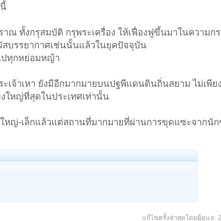
ี้
โบราณ ทั้งกรุสมบัติ กรุพระเครื่อง ให้เฟื่องฟูขึ้นมาในความกร
มผัสบรรยากาศเช่นนั้นแล้วในยุคปัจจุบัน
ไปทุกหย่อมหญ้า
คพระเจ้าเหา ยังมีอีกมากมายบนปฐพีแดนดินถิ่นสยาม ไม่เพีย
ิ่งใหญ่ที่สุดในประเทศเท่านั้น
 ใหญ่-เล็กแล้วแต่สถานที่มากมายที่ผ่านการขุดแซะจากนักขุ
แก้ไขครั้งล่าสุดโดยผู้ดูแล: