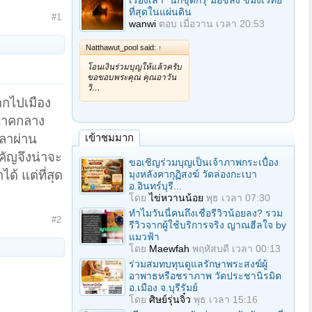
เรื่องเล่า "นักขุดกรุ"มือขลัง ขมังเวทย์
ที่สุดในแผ่นดิน
#1
wanwi
ตอบ
เมื่อวาน เวลา 20:53
Natthawut_pool said:
↑
โอนเงินร่วมบุญให้แล้วครับ
ขอขอบพระคุณ คุณอาวัน
วิ…
ออกไปเมือง
 ภาคกลาง
วลาผ่าน
เข้าชมมาก
คัญจึงน่าจะ
ขอเชิญร่วมบุญเป็นเจ้าภาพกระเบื้อง
้ แต่ที่สุด
มุงหลังคากุฏิสงฆ์ วัดล่องกะเบา
อ.อินทร์บุรี...
โดย
ไข่หวานน้อย
พุธ เวลา 07:30
ทำไมวันนี้คนถึงเชื่อรีวิวน้อยลง? รวม
#2
รีวิวจากผู้ใช้บริการจริง ญาณฮีลใจ by
แมวฟ้า
โดย
Maewfah
พฤหัสบดี เวลา 00:13
ร่วมสมทบทุนดูแลรักษาพระสงฆ์ผู้
อาพาธหรือชราภาพ วัดประชานิรมิต
อ.เมือง จ.บุรีรัมย์
โดย
ศิษย์รุ่นจิ๋ว
พุธ เวลา 15:16