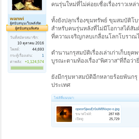
คนรุ่นใหม่ที่ไม่ค่อยเชื่อเรื่องราวเหล่าน
wanwi
ทั้งยังปลุกเรื่องขุมทรัพย์ ขุมสมบัติ
ผู้สนับสนุนเว็บพลังจิต
สำหรับคนรุ่นหลังที่ไม่มีโอกาสได้สั
ผู้สนับสนุนพิเศษ
ที่ความเจริญกลบเกลื่อนโลกโบราณ
วันที่สมัครสมาชิก:
10 ตุลาคม 2016
โพสต์:
44,693
ตำนานกรุสมบัติเรื่องเล่าเก่าเก็บยุ
กระทู้เรื่องเด่น:
1
บูรณะตามท้องเรื่อง"พิศวาส"ที่ถือว่าย
ค่าพลัง:
+1,124,574
ยังมีกรุมหาสมบัติอีกหลายร้อยพันกรุ
ประเทศ
ไฟล์ที่แนบมา:
opeor5jwuEr0uW8Nxpo-o.jpg
ขนาดไฟล์:
287 KB
เปิดดู:
25,729