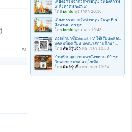
เสียงธรรมจากวัดท่าขนุน วันอังคารที่
๔ สิงหาคม ๒๕๖๙
โดย
iamfu
พุธ เวลา 10:36
เสียงธรรมจากวัดท่าขนุน วันพุธที่ ๕
สิงหาคม ๒๕๖๙
โดย
iamfu
พุธ เวลา 19:48
ี้
ทอดผ้าป่าซื้อSmart TV ใช้เรียน&สอน
พัดลมห้องเรียน พัฒนาสถานศึกษา...
โดย
ศิษย์รุ่นจิ๋ว
พุธ เวลา 10:50
#3
ร่วมทําบุญถวายมหาสังฆทาน 69 ชุด
วัดพลายชุมพล จ.สุโขทัย
โดย
ศิษย์รุ่นจิ๋ว
พุธ เวลา 10:34