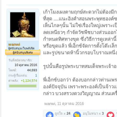
เก้าโมงเผงตามฤกษ์สะดวกไม่ต้องมีกา
ที่สุด ....แนะอิงคำสอนพระพุทธองค์ซ
เห็นไกลๆนั้น ไม่ใช่เรื่องใหญ่เพราะเป็
ลดเหนียวๆ กำจัดวัชพืชบางส่วนออกไปจ
กำหนดทิศทางขุด ซึ่งวิธีการดูเหล่านี
wanwi
หรือขุดแล้ว พี่เอ็กซ์จัดการตั้งโต๊ะเล
ผู้สนับสนุนเว็บพลังจิต
และรูปขนาดห้านิ้วกรอบโบราณหนึ่
ผู้สนับสนุนพิเศษ
วันที่สมัครสมาชิก:
10 ตุลาคม 2016
รูปนั้นคือรูปพระบาทสมเด็จพระเจ้าอย
โพสต์:
44,693
กระทู้เรื่องเด่น:
1
พี่เอ็กซ์บอกว่า ต้องบอกกล่าวท่านเพ
ค่าพลัง:
+1,124,574
องค์ปัจจุบัน เพราะพระองค์เป็นจ้าวแผ
กล่าว บวงสรวงดวงวิญญาณ ส่วนเครื่อง
wanwi
,
11 ตุลาคม 2016
ถูกใจ x
24
อนุโมทนา x
3
ร