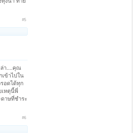
ทุ่งนา ท้าย
#5
ล่า....คุณ
กเข้าไปใน
วรอดได้ทุก
ตุนี้พี่
ะดาษที่ชำระ
#6