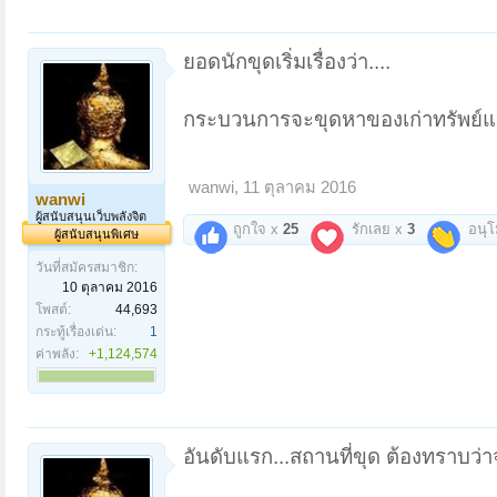
ยอดนักขุดเริ่มเรื่องว่า....
กระบวนการจะขุดหาของเก่าทรัพย์แผ่
wanwi
,
11 ตุลาคม 2016
wanwi
ผู้สนับสนุนเว็บพลังจิต
ถูกใจ x
25
รักเลย x
3
อนุ
ผู้สนับสนุนพิเศษ
วันที่สมัครสมาชิก:
10 ตุลาคม 2016
โพสต์:
44,693
กระทู้เรื่องเด่น:
1
ค่าพลัง:
+1,124,574
อันดับแรก...สถานที่ขุด ต้องทราบว่าจ