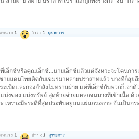
น สามฝ่าย สี่ฝ่าย ปราสาทโบราณก็ถูกทิ้งร้างกลางป่ ากลาง
โมทนา x
1
ว้าว x
1
ดูรายการ
.พี่เอ็กซ์หรือคุณเอ็กซ์...นายเอ็กซ์แล้วแต่จังหวะจะโคนการเ
แถวชายแดนไทยติดกับเขมรมาหลายปราสาทแล้ว บางทีก็ลุยลึ
กับระเบิดและกองกำลังไม่ทราบฝ่าย แต่พี่เอ็กซ์กับพวกก็เอาตั
อแบ่งของ แบ่งทรัพย์ สุดท้ายจ่ายแหลกจนบางทีเข้าเนื้อ ด้วยเห
พระ เพราะมีพระดีที่สุดประทับอยู่บนแผ่นกระดาษ อันเป็นกร
โมทนา x
1
ฮ่าๆ x
1
ดูรายการ