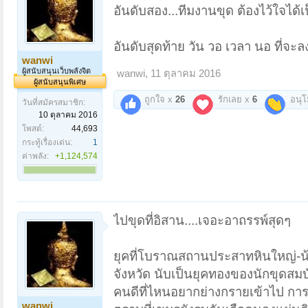
อันดับสอง...ทีมงานขุด ต้องไว้ใจได้เ
อันดับสุดท้าย วัน วอ เวลา นอ ที่จะล
wanwi
ผู้สนับสนุนเว็บพลังจิต
wanwi
,
11 ตุลาคม 2016
ผู้สนับสนุนพิเศษ
ถูกใจ x
26
รักเลย x
6
อนุ
วันที่สมัครสมาชิก:
10 ตุลาคม 2016
โพสต์:
44,693
กระทู้เรื่องเด่น:
1
ค่าพลัง:
+1,124,574
ไปขุดที่อิสาน....เจอะอาถรรพ์สุดๆ
ยุคที่โบราณสถานประสาทหินใหญ่-น้อยถ
จังหวัด นับเป็นยุคทองของนักขุดสมบ
คนดีที่ไหนอยากย่างกรายเข้าไป การ
wanwi