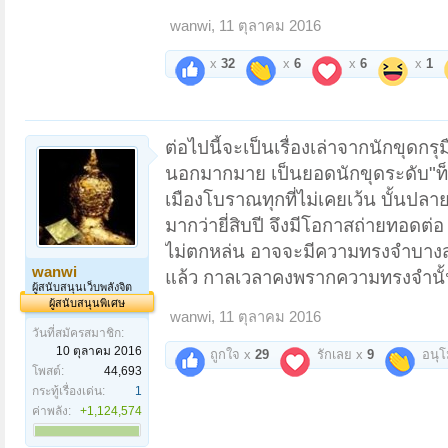
wanwi
,
11 ตุลาคม 2016
x
32
x
6
x
6
x
1
ต่อไปนี้จะเป็นเรื่องเล่าจากนักขุดกร
นอกมากมาย เป็นยอดนักขุดระดับ"ท็
เมืองโบราณทุกที่ไม่เคยเว้น บั้นปลาย
มากว่ายี่สิบปี จึงมีโอกาสถ่ายทอดต่
ไม่ตกหล่น อาจจะมีความทรงจำบางส่วน
wanwi
แล้ว กาลเวลาคงพรากความทรงจำนั้
ผู้สนับสนุนเว็บพลังจิต
ผู้สนับสนุนพิเศษ
wanwi
,
11 ตุลาคม 2016
วันที่สมัครสมาชิก:
10 ตุลาคม 2016
ถูกใจ x
29
รักเลย x
9
อนุ
โพสต์:
44,693
กระทู้เรื่องเด่น:
1
ค่าพลัง:
+1,124,574