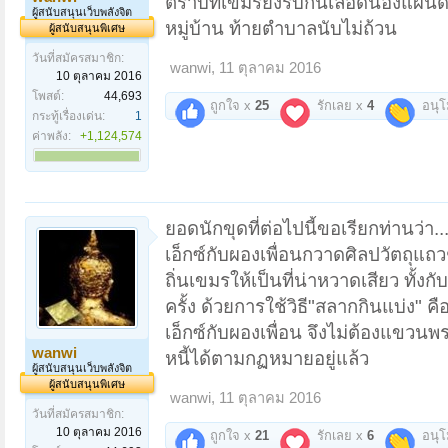
ตราบที่เขมรยังรบกันเลือดนองแผ่นดิ
ผู้สนับสนุนเว็บพลังจิต
หมู่บ้าน ท้ายตำบาลนับไม่ถ้วน
ผู้สนับสนุนพิเศษ
วันที่สมัครสมาชิก:
wanwi
,
11 ตุลาคม 2016
10 ตุลาคม 2016
โพสต์:
44,693
ถูกใจ x
25
รักเลย x
4
อนุ
กระทู้เรื่องเด่น:
1
ค่าพลัง:
+1,124,574
ยอดนักขุดที่ต่อไปนี้ขอเรียกท่านว่า..
เอ็กซ์กับผองเพื่อนกวาดศิลปวัตถุ
ถิ่นเขมรให้เป็นที่น่าหวาดเสียว ทั้ง
ครั้ง ด้วยการใช้วิธี"สลากกินแบ่ง" คื
เอ็กซ์กับผองเพื่อน จึงไม่ต้องแขวน
wanwi
หนี้ได้ตามกฏหมายอยู่แล้ว
ผู้สนับสนุนเว็บพลังจิต
ผู้สนับสนุนพิเศษ
wanwi
,
11 ตุลาคม 2016
วันที่สมัครสมาชิก:
10 ตุลาคม 2016
ถูกใจ x
21
รักเลย x
6
อนุ