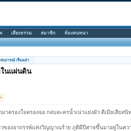
พ
เสียงธรรม
สมาชิก
ห้องสนทนา
สบการณ์ เรื่องเล่า
ุดในแผ่นดิน
ข้ามาครองใจครองจอ กลบละครน้ำเน่าแย่งผัว ตีเมียเสียสนิ
งราวของอาถรรพ์แห่งวิญญาณร้าย ภูติผีปีศาจขึ้นมาอยู่ใน