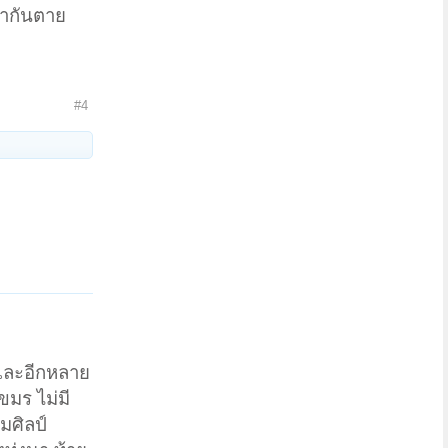
ฆ่ากันตาย
#4
 และอีกหลาย
ขมร ไม่มี
มศิลป์