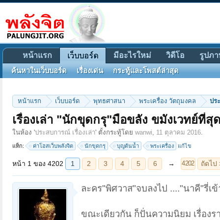
หน้าแรก
มีอะไรใหม่
วิดีโอ
รูปภา
เว็บบอร์ด
ค้นหาในเว็บบอร์ด
เรื่องเด่น
กระทู้และโพสต์ล่าสุด
หน้าแรก
เว็บบอร์ด
พุทธศาสนา
พระเครื่อง วัตถุมงคล
ประ
เรื่องเล่า "นักขุดกรุ"มือขลัง ขมังเวทย์ที่ส
หน้า 1 ของ 4202
1
2
3
4
5
6
→
ถัดไป >
4202
ในห้อง '
ประสบการณ์ เรื่องเล่า
' ตั้งกระทู้โดย
wanwi
,
11 ตุลาคม 2016
.
แท็ก:
ค่าโฮสเว็บพลังจิต
นักขุดกรุ
บุญต้นน้ำ
พระเครื่อง
แก้ไข
ละคร"พิศวาส"จบลงไป ...."นาคี"รี่เ
ขณะเดียวกัน ก็ปั่นความนิยม เรื่อ