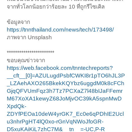
จากทั่วโลกน้อยกว่าร้อยละ 10 ที่ถูกรีไซเคิล
ข้อมูลจาก
https://tnnthailand.com/news/tech/173498/
ภาพจาก Unsplash
***********************
ขอบคุณข่าวจาก
https://web.facebook.com/tnntechreports?
__cft__[0]=AZULugdPsbfCWKI8r1pTO6hJL3P
_LZAehAXO265BkekKQYbz6uggdM0k8cFCh
GjqQFVUmFqz3h7Tz7PCXaZ7l48bIJaFFemr
M67XoXA1kewyZ68JoMjvOC39kA5spnMwD
XpdQk-
ZDYfPEOa10deW4yrGK7_Ec0e6qPDhIE2Ucl
u3nhrPgHT4lQ0xo-rGnVqNWoJfoGR-
D5xuKAiKiL7zhC7M&__tn__=-UC,P-R