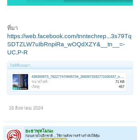
ที่มา
https://web.facebook.com/tnntechrep...3s79Tq
SDTZLW7uIbRnpiRa_wOQdXZY&__tn__=-
UC,P-R
ไฟล์ที่แนบมา:
438300973_782277470695734_2683973332771030337_n.jpg
ขนาดไฟล์:
71 KB
เปิดดู:
457
18 สิงหาคม 2024
ยะธาพุทโมนะ
ก่อนตายไปอีกชาติ .. ใช้กายสังขารสร้างกำลังให้คุ้ม