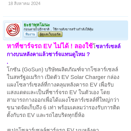
18 สิงหาคม 2024
ยะธาพุทโมนะ
ก่อนตายไปอีกชาติ .. ใช้กายสังขารสร้างกำลังให้คุ้ม
ทีมงาน
ผู้ดูแลเว็บบอร์ด
หาที่ชาร์จรถ EV ไม่ได้ ! ลองใช้
โ
ซลาร์เซลล์
กางบนหลังคาแล้วชาร์จแทนดูไหม ?
.
โกซัน (GoSun) บริษัทผลิตภัณฑ์จากโซลาร์เซลล์
ในสหรัฐอเมริกา เปิดตัว EV Solar Charger กล่อง
แผงโซลาร์เซลล์ที่กางคลุมหลังคารถ EV เพื่อรับ
แสงแดดและเป็นที่ชาร์จรถ EV ในตัวเอง โดย
สามารถกางออกเพื่อได้แผงโซลาร์เซลล์ที่ใหญ่กว่า
ขนาดจัดเก็บถึง 6 เท่า พร้อมเคลมว่ารองรับการติด
ตั้งกับรถ EV และรถไฮบริดทุกยี่ห้อ
สเปกโซลาร์เซลล์ชาร์จรถ EV บนหลังคา