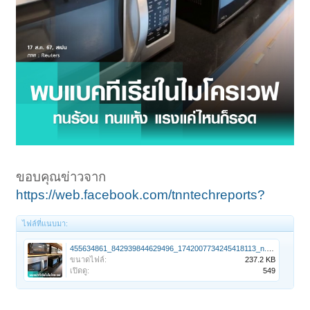
ขอบคุณข่าวจาก
https://web.facebook.com/tnntechreports?
ไฟล์ที่แนบมา:
455634861_842939844629496_1742007734245418113_n.jpg
ขนาดไฟล์:
237.2 KB
เปิดดู:
549