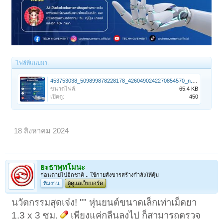
ไฟล์ที่แนบมา:
453753038_509899878228178_4260490242270854570_n.jpg
ขนาดไฟล์:
65.4 KB
เปิดดู:
450
18 สิงหาคม 2024
ยะธาพุทโมนะ
ก่อนตายไปอีกชาติ .. ใช้กายสังขารสร้างกำลังให้คุ้ม
ทีมงาน
ผู้ดูแลเว็บบอร์ด
นวัตกรรมสุดเจ๋ง! "" หุ่นยนต์ขนาดเล็กเท่าเม็ดยา
1.3 x 3 ซม.
เพียงแค่กลืนลงไป ก็สามารถตรวจ