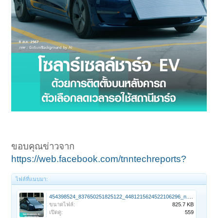
ขอบคุณข่าวจาก
https://web.facebook.com/tnntechreports?
ไฟล์ที่แนบมา:
454398524_837650251825122_4481215624522106296_n.jpg
ขนาดไฟล์:
825.7 KB
เปิดดู:
559