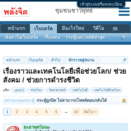
เข้าสู่ระบบหรือลงทะเบียน
ชุมชนชาวพุทธ
หน้าแรก
มีอะไรใหม่
วิดีโอ
เว็บบอร์ด
ค้นหาในเว็บบอร์ด
เรื่องเด่น
กระทู้และโพสต์ล่าสุด
หน้าแรก
เว็บบอร์ด
ทั่วไป
จักรวาลคู่ขนาน
เรื่องราวและเทคโนโลยี่เพื่อช่วยโลก/ ช่วย
สังคม / ช่วยการดำรงชีวิต
1
2
3
4
5
6
→
10
ถัดไป >
แท็ก:
pm2.5
ช่วยโลก
วิทยาศาสตร์
เทคโนโลยี่
เทคโนโลยี่ช่วยโลก
สถานะของกระทู้:
กระทู้ถูกปิด ไม่สามารถโพสต์ตอบกลับได้
ยะธาพุทโมนะ