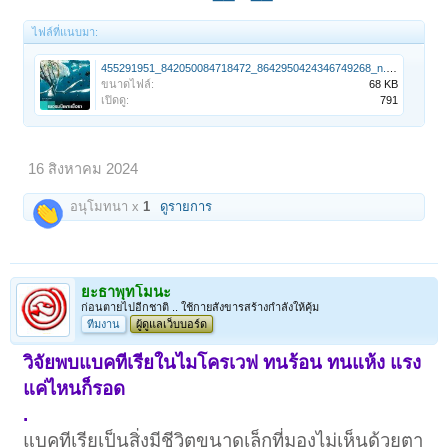
ไฟล์ที่แนบมา:
455291951_842050084718472_8642950424346749268_n.jpg
ขนาดไฟล์:
68 KB
เปิดดู:
791
16 สิงหาคม 2024
อนุโมทนา x
1
ดูรายการ
ยะธาพุทโมนะ
ก่อนตายไปอีกชาติ .. ใช้กายสังขารสร้างกำลังให้คุ้ม
ทีมงาน
ผู้ดูแลเว็บบอร์ด
วิจัยพบแบคทีเรียในไมโครเวฟ ทนร้อน ทนแห้ง แรง
แค่ไหนก็รอด
.
แบคทีเรียเป็นสิ่งมีชีวิตขนาดเล็กที่มองไม่เห็นด้วยตา