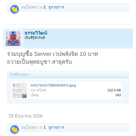
อนุโมทนา x
2
ดูรายการ
ธรรมวิวัฒน์
เป็นที่รู้จักกันดี
ร่วมบุญซื้อ Server เวปพลังจิต 10 บาท
ถวายเป็นพุทธบูชา สาธุครับ
ไฟล์ที่แนบมา:
016179215735BOR08372.jpeg
ขนาดไฟล์:
122.5 KB
เปิดดู:
243
28 มิถุนายน 2026
อนุโมทนา x
1
ดูรายการ