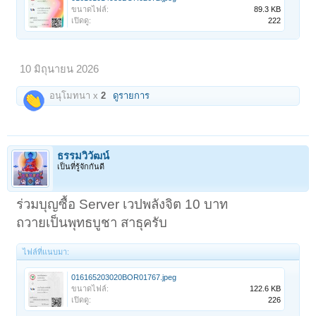
ขนาดไฟล์:
89.3 KB
เปิดดู:
222
10 มิถุนายน 2026
อนุโมทนา x
2
ดูรายการ
ธรรมวิวัฒน์
เป็นที่รู้จักกันดี
ร่วมบุญซื้อ Server เวปพลังจิต 10 บาท
ถวายเป็นพุทธบูชา สาธุครับ
ไฟล์ที่แนบมา:
016165203020BOR01767.jpeg
ขนาดไฟล์:
122.6 KB
เปิดดู:
226