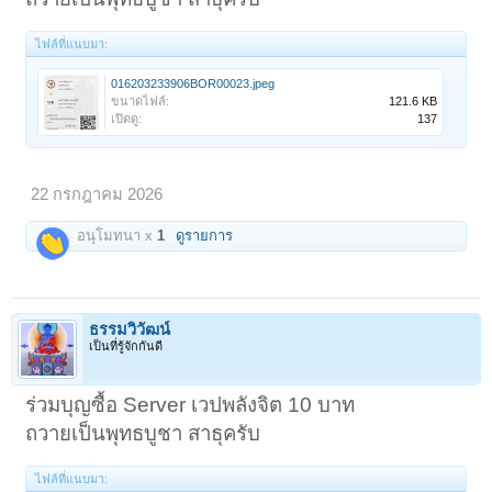
ไฟล์ที่แนบมา:
016203233906BOR00023.jpeg
ขนาดไฟล์:
121.6 KB
เปิดดู:
137
22 กรกฎาคม 2026
อนุโมทนา x
1
ดูรายการ
ธรรมวิวัฒน์
เป็นที่รู้จักกันดี
ร่วมบุญซื้อ Server เวปพลังจิต 10 บาท
ถวายเป็นพุทธบูชา สาธุครับ
ไฟล์ที่แนบมา: