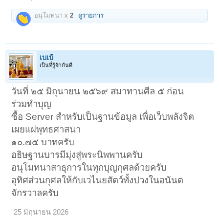
อนุโมทนา x
2
ดูรายการ
เบเบ้
เป็นที่รู้จักกันดี
วันที่ ๒๕ มิถุนายน ๒๕๖๙ สมาทานศีล ๕ ก่อน
ร่วมทำบุญ
ซื้อ Server สำหรับเป็นฐานข้อมูล เพื่อเว็บพลังจิต
เผยแผ่พุทธศาสนา
๑๐.๗๕ บาทครับ
อธิษฐานบารมีมุ่งสู่พระนิพพานครับ
อนุโมทนาสาธุการในทุกบุญกุศลด้วยครับ
อุทิศส่วนกุศลให้กับเวไนยสัตว์ทั้งปวงในอนันต
จักรวาลครับ
25 มิถุนายน 2026