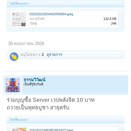
ไฟล์ที่แนบมา:
016150215034AOR06664.jpeg
ขนาดไฟล์:
122.6 KB
เปิดดู:
246
30 พฤษภาคม 2026
อนุโมทนา x
2
ดูรายการ
ธรรมวิวัฒน์
เป็นที่รู้จักกันดี
ร่วมบุญซื้อ Server เวปพลังจิต 10 บาท
ถวายเป็นพุทธบูชา สาธุครับ
ไฟล์ที่แนบมา:
016161014953BOR02672.jpeg