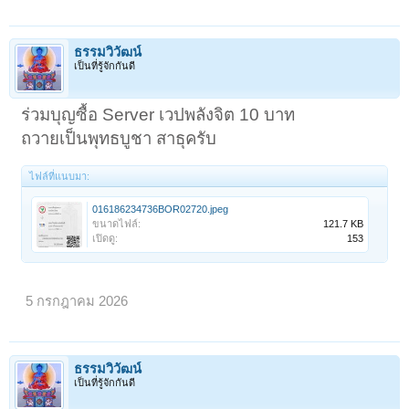
ธรรมวิวัฒน์
เป็นที่รู้จักกันดี
ร่วมบุญซื้อ Server เวปพลังจิต 10 บาท
ถวายเป็นพุทธบูชา สาธุครับ
ไฟล์ที่แนบมา:
016186234736BOR02720.jpeg
ขนาดไฟล์:
121.7 KB
เปิดดู:
153
< ย้อนกลับ
1
←
66
67
68
69
70
71
5 กรกฎาคม 2026
ธรรมวิวัฒน์
เป็นที่รู้จักกันดี