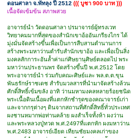
ดอนศาลา จ.พัทลุง ปี 2512
((( บูชา 900 บาท )))
เนื้อจัดเข้มข้น สภาพสวย
อาจารย์นำ วัดดอนศาลา ปรมาจารย์ผู้ทรงเวท
วิทยาคมมากที่สุดของสำนักเขาอ้ออันเกรียงไกร ได้
มุ่งมั่นจัดสร้างขึ้นเพื่อเป็นการสืบสานตำนานการ
สร้างพระมหาว่านตำรับสำนักเขาอ้อ และเพื่อเป็นสิ่ง
มงคลสักการะอันล้ำค่าแก่ศิษยานุศิษย์ตลอดไป พระ
มหาว่านประธานพร จัดสร้างขึ้นปี พ.ศ.2512 โดย
พระอาจารย์นำ ร่วมกับคณะศิษย์และ พล.ต.ต.ขุน
พันธรักษ์ราชเดช สำรับมวลสารที่นำมาจัดสร้างล้วน
ศักดิ์สิทธิ์เข้มขลัง อาทิ ว่านมหามงคลหลายร้อยชนิด
พระเนื้อดินเนื้อผงที่แตกหักชำรุดของคณาจารย์เก่า
และจากกรุต่างๆ ดินจากสถานที่ศักดิ์สิทธิ์ทั่วประเทศ
ผงชานหมากพ่อท่านคล้าย ผงสำเร็จทั้งห้า ผงว่าน
และพระหลวงปู่ทวด พ.ศ.2497ที่แตกหัก ผงมหาว่าน
พ.ศ.2483 อาจารย์เอียด เทียนชัยมงคลเก่าของ