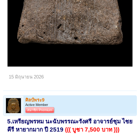
15 มิถุนายน 2026
ศิลป์พระ9
Active Member
สมาชิก Premium
5.เหรียญพรหม นะฉับพรรณะรังศรี อาจารย์ชุม ไชย
คีรี หายากมาก ปี 2519
((( บูชา 7,500 บาท )))