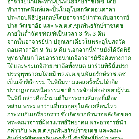
อาจารย์นำและท่านขุนพันธรักษ์ราชเดช โดย
ทำการกดพิมพ์และปั้นในอุโบสถวัดดอนศาลา
ประกอบพิธีปฐมฤกษ์โดยอาจารย์นำร่วมกับอาจารย์
ปาล วัดเขาอ้อ และ พล.ต.ต.ขุนพันธรักษ์ราชเดช
ภายในถ้ำฉัตรฑัณฑ์เป็นเวลา 3 วัน 3 คืน
จากนั้นอาจารย์นำ ปลุกเสกเดี่ยวในพระอุโบสถวัด
ดอนศาลาอีก 9 วัน 9 คืน นอกจากนี้ท่านยังได้จัดพิธี
พุทธาภิเษก โดยอาราธนาเกจิอาจารย์ชื่อดังทางภาค
ใต้และพระเกจิสายเขาอ้อทั้งหมด มาร่วมพิธีนั่งปรก
ประจุพุทธาคมโดยมี พล.ต.ต.ขุนพันธรักษ์ราชเดช
เป็นเจ้าพิธีกรรม ในพิธีมหามงคลครั้งนั้นได้เกิด
ปรากฏการเหนือธรรมชาติ ประจักษ์ต่อสายตาผู้ร่วม
ในพิธี กล่าวคือน้ำมนต์ในกระถางสัมฤทธิ์เดือด
พล่าน พระมหาว่านที่บรรจุอยู่ในลังเคลื่อนไหว
กระทบกันเกรียวกราว ซึ่งเกิดจากอำนาจพลังจิตของ
พระคณาจารย์ผู้ทรงเวทย์วิทยาคม พระอาจารย์นำ
กล่าวกับ พล.ต.ต.ขุนพันธรักษ์ราชเดช และคณะ
ศิษย์ว่าพิธีพุทธาภิเษกครั้งนี้ ศักดิ์สิทธิ์ยิ่งนักเพราะ