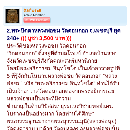
ศิลป์พระ9
Active Member
สมาชิก Premium
2.
พ
ระปิดตาหลวงพ่อชม วัดดอนกอก จ.เพชรบุรี ยุค
248+
((( บูชา 3,500 บาท )))
ประวัติของหลวงพ่อชม วัดดอนกอก
“วัดดอนกอก” ตั้งอยู่ที่ตำบลโรงเข้ อำเภอบ้านลาด
จังหวัดเพชรบุรีสังกัดคณะสงฆ์มหานิกาย
โดยมีพระอธิการชม อินฺทโชโต เป็นเจ้าอาวาสรูปที่
5 ที่รู้จักกันในนามหลวงพ่อชม วัดดอนกอก “หลวง
พ่อชม” หรือ “พระอธิการชม อินฺทโชโต” ท่านได้รับ
เป็นเจ้าอาวาสวัดดอนกอกต่อจากพระอธิการเฉย
หลวงพ่อชมเป็นพระที่มีความ
ชำนาญในด้านวิปัสสนาธุระและวิชาแพทย์แผน
โบราณเป็นอย่างมาก โดยท่านได้ศึกษา
พระกรรมฐานมาจากพระสุวรรณมุนี(หลวงพ่อฉุย)
วัดคงคาราม มาด้วย วัตถุมงคลของหลวงพ่อชมนั้น