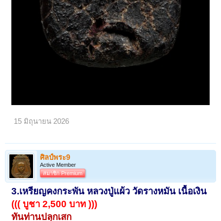
15 มิถุนายน 2026
ศิลป์พระ9
Active Member
สมาชิก Premium
3.เห
รียญคงกระพัน หลวงปู่แผ้ว วัดรางหมัน เนื้อเงิน
((( บูชา 2,500 บาท )))
ทันท่านปลุกเสก