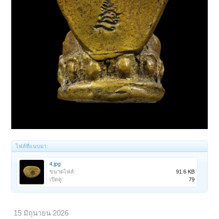
ไฟล์ที่แนบมา:
4.jpg
ขนาดไฟล์:
91.6 KB
เปิดดู:
79
15 มิถุนายน 2026