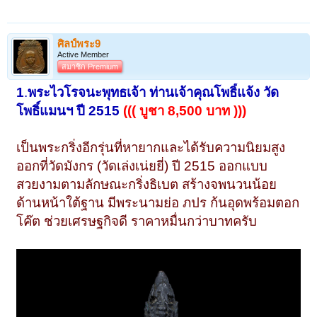
ศิลป์พระ9
Active Member
สมาชิก Premium
1
.
พระไว
โรจนะพุทธเจ้า ท่านเจ้าคุณโพธิ์แจ้ง วัด
โพธิ์แมนฯ ปี 2515
((( บูชา 8,500 บาท )))
เป็นพระกริ่งอีกรุ่นที่หายากและได้รับความนิยมสูง
ออกที่วัดมังกร (วัดเล่งเน่ยยี่) ปี 2515 ออกแบบ
สวยงามตามลักษณะกริ่งธิเบต สร้างจพนวนน้อย
ด้านหน้าใต้ฐาน มีพระนามย่อ ภปร ก้นอุดพร้อมตอก
โค๊ต ช่วยเศรษฐกิจดี ราคาหมื่นกว่าบาทครับ