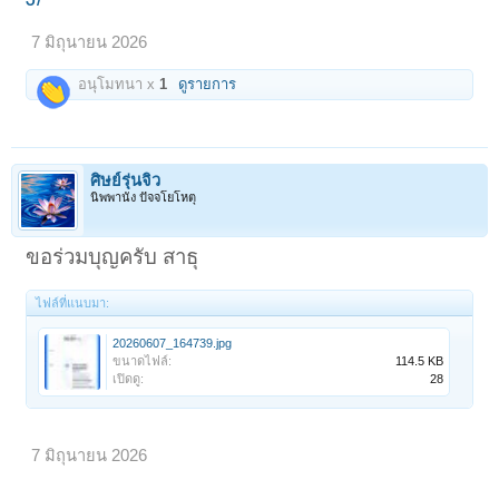
7 มิถุนายน 2026
อนุโมทนา x
1
ดูรายการ
ศิษย์รุ่นจิ๋ว
นิพพานัง ปัจจโยโหตุ
ขอร่วมบุญครับ สาธุ
ไฟล์ที่แนบมา:
20260607_164739.jpg
ขนาดไฟล์:
114.5 KB
เปิดดู:
28
7 มิถุนายน 2026