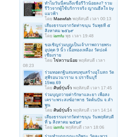
ทำไมวันนี้คนถึงเชื่อรีวิวน้อยลง? รวม
รีวิวจากผู้ใช้บริการจริง ญาณฮีลใจ by
แมวฟ้า
โดย
Maewfah
พฤหัสบดี เวลา 00:13
เสียงธรรมจากวัดท่าขนุน วันพุธที่ ๕
สิงหาคม ๒๕๖๙
โดย
iamfu
พุธ เวลา 19:48
ขอเชิญร่วมบุญเป็นเจ้าภาพถวายพระ
อุปคุต 9 นิ้ว เนื้อทองเหลือง วัดปงค์
เชียงราย
โดย
ไข่หวานน้อย
พฤหัสบดี เวลา
08:23
ร่วมทอดกฐินสมทบทุนสร้างอุโบสถ วัด
สุพีรอนวนาราม จ.ปราจีนบุรี
15พย.69
โดย
ศิษย์รุ่นจิ๋ว
พฤหัสบดี เวลา 17:45
ร่วมบุญถวายค่ารักษาและยา เพื่อสง
เคราะพระสงฆ์อาพาธ วัดต้นปัน จ.ลํา
พูน
โดย
ศิษย์รุ่นจิ๋ว
พฤหัสบดี เวลา 14:14
เสียงธรรมจากวัดท่าขนุน วันพฤหัสบดี
ที่ ๖ สิงหาคม ๒๕๖๙
โดย
iamfu
พฤหัสบดี เวลา 18:06
ร่วมทําบุญบูรณะกุฏิพระ วัดละหาร