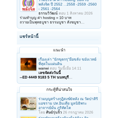
พลังจิต ปี 2552 ...2558 -2559 -2560
- 2561 -2564
ธรรมวิวัฒน์
ตอบ
1 สิงหาคม 2026
ร่วมทำบุญ ค่า hosting = 10 บาท
ถวายเป็นพุทธบูชา ธรรมบูชา สังฆบูชา…
แชร์หน้านี้
แนะนำ
เรื่องเล่า "นักขุดกรุ"มือขลัง ขมังเวทย์
ที่สุดในแผ่นดิน
wanwi
ตอบ
วันนี้เมื่อ 14:11
เลขจัดส่งวันนี้
--ED 4449 9183 5 TH นนทบุรี
…
กระทู้ที่น่าสนใจ
ร่วมบุญสร้างกุฎิสงฆ์6หลัง ณ วัดป่าสิริ
แอชราม ปท.อินเดีย มูลนิธิพระ
อาจารย์มั่น ภูริทัตโต
โดย
ศิษย์รุ่นจิ๋ว
26 กรกฎาคม 2026