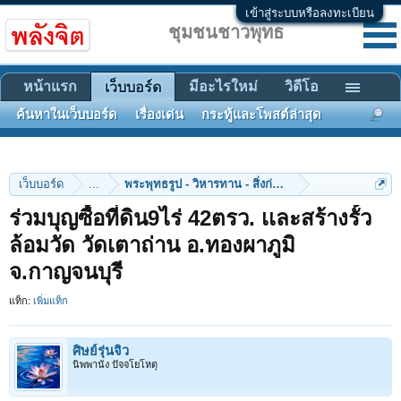
เข้าสู่ระบบหรือลงทะเบียน
ชุมชนชาวพุทธ
หน้าแรก
มีอะไรใหม่
วิดีโอ
เว็บบอร์ด
ค้นหาในเว็บบอร์ด
เรื่องเด่น
กระทู้และโพสต์ล่าสุด
เว็บบอร์ด
...
พระพุทธรูป - วิหารทาน - สิ่งก่อสร้าง
ร่วมบุญซื้อที่ดิน9ไร่ 42ตรว. เเละสร้างรั้ว
ล้อมวัด วัดเตาถ่าน อ.ทองผาภูมิ
จ.กาญจนบุรี
แท็ก:
เพิ่มแท็ก
ศิษย์รุ่นจิ๋ว
นิพพานัง ปัจจโยโหตุ