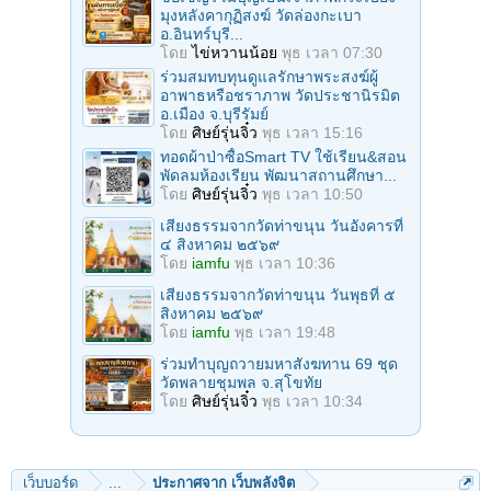
มุงหลังคากุฏิสงฆ์ วัดล่องกะเบา
อ.อินทร์บุรี...
โดย
ไข่หวานน้อย
พุธ เวลา 07:30
ร่วมสมทบทุนดูแลรักษาพระสงฆ์ผู้
อาพาธหรือชราภาพ วัดประชานิรมิต
อ.เมือง จ.บุรีรัมย์
โดย
ศิษย์รุ่นจิ๋ว
พุธ เวลา 15:16
ทอดผ้าป่าซื้อSmart TV ใช้เรียน&สอน
พัดลมห้องเรียน พัฒนาสถานศึกษา...
โดย
ศิษย์รุ่นจิ๋ว
พุธ เวลา 10:50
เสียงธรรมจากวัดท่าขนุน วันอังคารที่
๔ สิงหาคม ๒๕๖๙
โดย
iamfu
พุธ เวลา 10:36
เสียงธรรมจากวัดท่าขนุน วันพุธที่ ๕
สิงหาคม ๒๕๖๙
โดย
iamfu
พุธ เวลา 19:48
ร่วมทําบุญถวายมหาสังฆทาน 69 ชุด
วัดพลายชุมพล จ.สุโขทัย
โดย
ศิษย์รุ่นจิ๋ว
พุธ เวลา 10:34
เว็บบอร์ด
...
ประกาศจาก เว็บพลังจิต