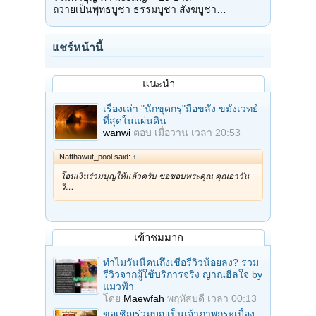
ถวายเป็นพุทธบูชา ธรรมบูชา สังฆบูชา…
แชร์หน้านี้
แนะนำ
เรื่องเล่า "นักขุดกรุ"มือขลัง ขมังเวทย์
ที่สุดในแผ่นดิน
wanwi
ตอบ
เมื่อวาน เวลา 20:53
Natthawut_pool said:
↑
โอนเงินร่วมบุญให้แล้วครับ ขอขอบพระคุณ คุณอาวัน
วิ…
เข้าชมมาก
ทำไมวันนี้คนถึงเชื่อรีวิวน้อยลง? รวม
รีวิวจากผู้ใช้บริการจริง ญาณฮีลใจ by
แมวฟ้า
โดย
Maewfah
พฤหัสบดี เวลา 00:13
ขอเชิญร่วมบุญเป็นเจ้าภาพกระเบื้อง