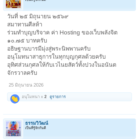
วันที่ ๒๕ มิถุนายน ๒๕๖๙
สมาทานศีลห้า
ร่วมทำบุญบริจาค ค่า Hosting ของเว็บพลังจิต
๑๐.๗๕ บาทครับ
อธิษฐานบารมีมุ่งสู่พระนิพพานครับ
อนุโมทนาสาธุการในทุกบุญกุศลด้วยครับ
อุทิศส่วนกุศลให้กับเวไนยสัตว์ทั้งปวงในอนันต
จักรวาลครับ
25 มิถุนายน 2026
อนุโมทนา x
2
ดูรายการ
ธรรมวิวัฒน์
เป็นที่รู้จักกันดี