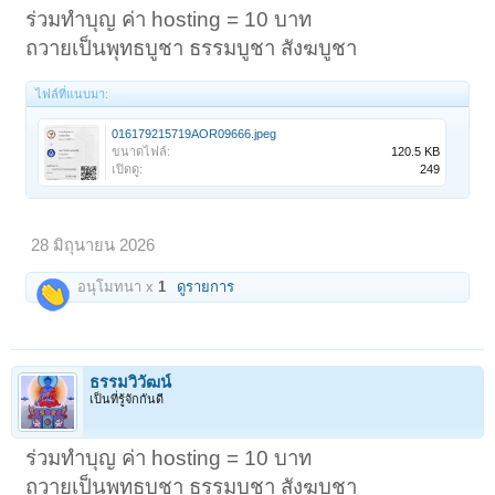
ร่วมทำบุญ ค่า hosting = 10 บาท
ถวายเป็นพุทธบูชา ธรรมบูชา สังฆบูชา
ไฟล์ที่แนบมา:
016179215719AOR09666.jpeg
ขนาดไฟล์:
120.5 KB
เปิดดู:
249
28 มิถุนายน 2026
อนุโมทนา x
1
ดูรายการ
ธรรมวิวัฒน์
< ย้อนกลับ
1
←
198
199
200
201
202
203
เป็นที่รู้จักกันดี
ร่วมทำบุญ ค่า hosting = 10 บาท
ถวายเป็นพุทธบูชา ธรรมบูชา สังฆบูชา