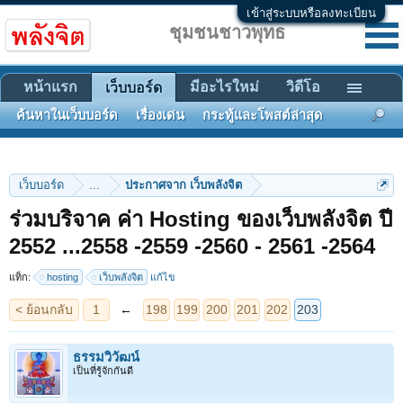
เข้าสู่ระบบหรือลงทะเบียน
ชุมชนชาวพุทธ
หน้าแรก
มีอะไรใหม่
วิดีโอ
เว็บบอร์ด
ค้นหาในเว็บบอร์ด
เรื่องเด่น
กระทู้และโพสต์ล่าสุด
เว็บบอร์ด
...
ประกาศจาก เว็บพลังจิต
ร่วมบริจาค ค่า Hosting ของเว็บพลังจิต ปี
< ย้อนกลับ
1
←
198
199
200
201
202
203
2552 ...2558 -2559 -2560 - 2561 -2564
แท็ก:
hosting
เว็บพลังจิต
แก้ไข
ธรรมวิวัฒน์
เป็นที่รู้จักกันดี