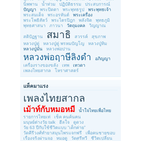
นิพพาน
น้ำท่วม
ปฏิบัติธรรม
ประสบการณ์
ปัญญา
พระปิดตา
พระพุทธรูป
พระพุทธเจ้า
พระสมเด็จ
พระอรหันต์
พระเครื่อง
พระโพธิสัตว์
พระไตรปิฎก
พลังจิต
พุทธภูมิ
พุทธศาสนา
ภาวนา
วัตถุมงคล
วิญญาณ
สมาธิ
สติปัฏฐาน
สวรรค์
สุขภาพ
หลวงปู่ดู่
หลวงปู่ดู่ พรหมปัญโญ
หลวงปู่ทิม
หลวงปู่มั่น
หลวงพ่อปาน
หลวงพ่อฤาษีลิงดำ
อภิญญา
เครื่องรางของขลัง
เทพ
เทวดา
เพลงไทยสากล
โหราศาสตร์
แท็คมาแรง
เพลงไทยสากล
เม้าท์กับหมอหมี
น้ำใจไทยเพื่อไทย
รายการไทยเท่
เช็ค คนค้นฅน
มนุษย์ต่างวัย talk
ฮีลใจ
ดูดวง
วัย 63 ปีกับใช้ชีวิตแบบ “เด็กค่าย”
วัดคีรีวงศ์ทำยาสมุนไพรแจกฟรี
เพื่อคนชายขอบ
เรื่องจริงผ่านจอ
หมอดู
วัดศรีทวี
ชีวิตเปลี่ยน