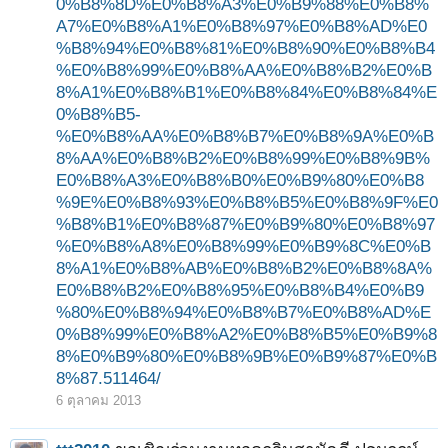
0%B8%8D%E0%B8%A3%E0%B9%88%E0%B8%
A7%E0%B8%A1%E0%B8%97%E0%B8%AD%E0
%B8%94%E0%B8%81%E0%B8%90%E0%B8%B4
%E0%B8%99%E0%B8%AA%E0%B8%B2%E0%B
8%A1%E0%B8%B1%E0%B8%84%E0%B8%84%E
0%B8%B5-
%E0%B8%AA%E0%B8%B7%E0%B8%9A%E0%B
8%AA%E0%B8%B2%E0%B8%99%E0%B8%9B%
E0%B8%A3%E0%B8%B0%E0%B9%80%E0%B8
%9E%E0%B8%93%E0%B8%B5%E0%B8%9F%E0
%B8%B1%E0%B8%87%E0%B9%80%E0%B8%97
%E0%B8%A8%E0%B8%99%E0%B9%8C%E0%B
8%A1%E0%B8%AB%E0%B8%B2%E0%B8%8A%
E0%B8%B2%E0%B8%95%E0%B8%B4%E0%B9
%80%E0%B8%94%E0%B8%B7%E0%B8%AD%E
0%B8%99%E0%B8%A2%E0%B8%B5%E0%B9%8
8%E0%B9%80%E0%B8%9B%E0%B9%87%E0%B
8%87.511464/
6 ตุลาคม 2013