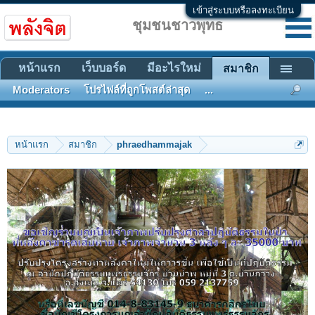
เข้าสู่ระบบหรือลงทะเบียน
ชุมชนชาวพุทธ
หน้าแรก
เว็บบอร์ด
มีอะไรใหม่
สมาชิก
Moderators
โปรไฟล์ที่ถูกโพสต์ล่าสุด
...
หน้าแรก
สมาชิก
phraedhammajak