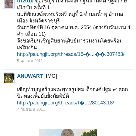
ttt2010
ขอเชิญร่วมงานทอดกฐินสามัคคี ปฐมฤกษ์
เบิกชัย ครั้งที่ 1
ณ.ที่พักสงฆ์พรหมรังศรี หมู่ที่ 2 ตำบลน้ำพุ อำเภอ
เมือง จังหวัดราชบุรี
วันอาทิตย์ที่ 16 ตุลาคม พ.ศ. 2554 (ตรงกับวันแรม 4
ค่ำ เดือน 11)
จึงขอเรียนเชิญศิษยานุศิษย์มาร่วมงานโดยพร้อม
เพรียงกัน
http://palungjit.org/threads/16-�...��.307483/
5 ตุลาคม 2011
ANUWART
[IMG]
เชิญทำบุญสร้างพระพุทธรูปสมเด็จองค์ปฐม ๙ ศอก
ปิดทองเพื่อยับยั้งภัยพิบัติ
http://palungjit.org/threads/เ�...280143.18/
7 กันยายน 2011