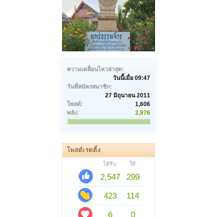
ความเคลื่อนไหวล่าสุด:
วันนี้เมื่อ 09:47
วันที่สมัครสมาชิก:
27 มิถุนายน 2011
โพสต์:
1,606
พลัง:
2,976
โพสต์เรตติ้ง
ได้รับ:
ให้:
2,547
299
423
114
6
0