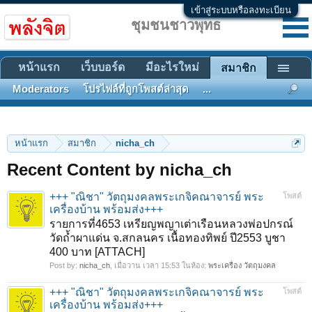
เข้าสู่ระบบหรือลงทะเบียน
ชุมชนชาวพุทธ
หน้าแรก
เว็บบอร์ด
มีอะไรใหม่
สมาชิก
Moderators
โปรไฟล์ที่ถูกโพสต์ล่าสุด
...
หน้าแรก
สมาชิก
nicha_ch
Recent Content by nicha_ch
+++ "ณิชา" วัตถุมงคลพระเกจิคณาจารย์ พระ
โพสต์
เครื่องบ้าน พร้อมส่ง+++
รายการที่4653 เหรียญพญาเต่าเรือนหลวงพ่อปกรณ์
วัดถ้ำผาแด่น จ.สกลนคร เนื้อทองทิพย์ ปี2553 บูชา
400 บาท [ATTACH]
Post by:
nicha_ch
,
เมื่อวาน เวลา 15:53
ในห้อง:
พระเครื่อง วัตถุมงคล
+++ "ณิชา" วัตถุมงคลพระเกจิคณาจารย์ พระ
โพสต์
เครื่องบ้าน พร้อมส่ง+++