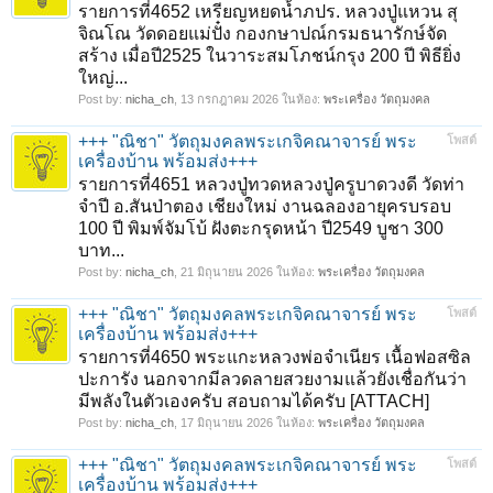
รายการที่4652 เหรียญหยดน้ำภปร. หลวงปู่แหวน สุ
จิณโณ วัดดอยแม่ปั๋ง กองกษาปณ์กรมธนารักษ์จัด
สร้าง เมื่อปี2525 ในวาระสมโภชน์กรุง 200 ปี พิธียิ่ง
ใหญ่...
Post by:
nicha_ch
,
13 กรกฎาคม 2026
ในห้อง:
พระเครื่อง วัตถุมงคล
+++ "ณิชา" วัตถุมงคลพระเกจิคณาจารย์ พระ
โพสต์
เครื่องบ้าน พร้อมส่ง+++
รายการที่4651 หลวงปู่ทวดหลวงปู่ครูบาดวงดี วัดท่า
จำปี อ.สันป่าตอง เชียงใหม่ งานฉลองอายุครบรอบ
100 ปี พิมพ์จัมโบ้ ฝังตะกรุดหน้า ปี2549 บูชา 300
บาท...
Post by:
nicha_ch
,
21 มิถุนายน 2026
ในห้อง:
พระเครื่อง วัตถุมงคล
+++ "ณิชา" วัตถุมงคลพระเกจิคณาจารย์ พระ
โพสต์
เครื่องบ้าน พร้อมส่ง+++
รายการที่4650 พระแกะหลวงพ่อจำเนียร เนื้อฟอสซิล
ปะการัง นอกจากมีลวดลายสวยงามแล้วยังเชื่อกันว่า
มีพลังในตัวเองครับ สอบถามได้ครับ [ATTACH]
Post by:
nicha_ch
,
17 มิถุนายน 2026
ในห้อง:
พระเครื่อง วัตถุมงคล
+++ "ณิชา" วัตถุมงคลพระเกจิคณาจารย์ พระ
โพสต์
เครื่องบ้าน พร้อมส่ง+++