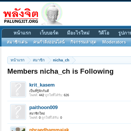
หน้าแรก
เว็บบอร์ด
มีอะไรใหม่
วิดีโอ
รูปภา
สมาชิกเด่น
คนกำลังออนไลน์
กิจกรรมล่าสุด
Moderators
หน้าแรก
สมาชิก
nicha_ch
Members nicha_ch is Following
krit_kasem
เป็นที่รู้จักกันดี
โพสต์:
442
ถูกใจที่ได้รับ:
626
paithoon009
สมาชิกใหม่
โพสต์:
0
ถูกใจที่ได้รับ:
0
phraedhammajak