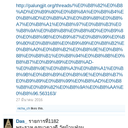
http://palungjit.org/threads/%E0%B8%82%E0%B8
%AD%E0%B9%80%E0%B8%8A%E0%B8%B4%E
0%B8%8D%E0%B8%A3%E0%B9%88%E0%B8%
A7%E0%B8%A1%E0%B8%97%E0%B8%B3%E0
%B8%9A%E0%B8%B8%E0%B8%8D%E0%B9%8
0%E0%B8%9B%E0%B9%87%E0%B8%99%E0%B
9%80%E0%B8%88%E0%B9%89%E0%B8%B2%E
0%B8%A0%E0%B8%B2%E0%B8%9E%E0%B8%
88%E0%B8%B1%E0%B8%94%E0%B8%8B%E0%
B8%B7%E0%B9%89%E0%B8%AD-
%E0%B8%9E%E0%B8%A3%E0%B8%A1%E0%B
8%9B%E0%B8%B9%E0%B8%9E%E0%B8%B7%
E0%B9%89%E0%B8%99%E0%B8%AD%E0%B8
%B8%E0%B9%82%E0%B8%9A%E0%B8%AA%E
0%B8%96.563163/
27 มีนาคม 2016
nicha_ch
likes this.
Das_
รายการที่1182
พระราหู ครูบาดวงดี วัดบ้านฟ่อน