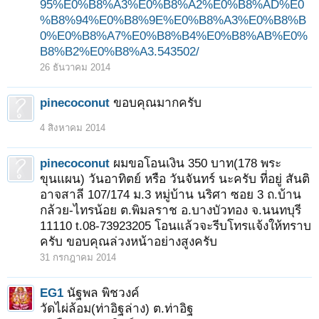
95%E0%B8%A3%E0%B8%A2%E0%B8%AD%E0
%B8%94%E0%B8%9E%E0%B8%A3%E0%B8%B
0%E0%B8%A7%E0%B8%B4%E0%B8%AB%E0%
B8%B2%E0%B8%A3.543502/
26 ธันวาคม 2014
pinecoconut
ขอบคุณมากครับ
4 สิงหาคม 2014
pinecoconut
ผมขอโอนเงิน 350 บาท(178 พระ
ขุนแผน) วันอาทิตย์ หรือ วันจันทร์ นะครับ ที่อยู่ สันติ
อาจสาลี 107/174 ม.3 หมู่บ้าน นริศา ซอย 3 ถ.บ้าน
กล้วย-ไทรน้อย ต.พิมลราช อ.บางบัวทอง จ.นนทบุรี
11110 t.08-73923205 โอนแล้วจะรีบโทรแจ้งให้ทราบ
ครับ ขอบคุณล่วงหน้าอย่างสูงครับ
31 กรกฎาคม 2014
EG1
นัฐพล พิชวงค์
วัดไผ่ล้อม(ท่าอิฐล่าง) ต.ท่าอิฐ