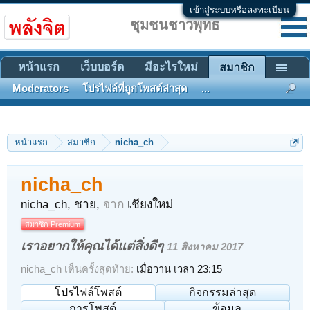
เข้าสู่ระบบหรือลงทะเบียน
ชุมชนชาวพุทธ
หน้าแรก
เว็บบอร์ด
มีอะไรใหม่
สมาชิก
Moderators
โปรไฟล์ที่ถูกโพสต์ล่าสุด
...
หน้าแรก
สมาชิก
nicha_ch
nicha_ch
nicha_ch
, ชาย,
จาก
เชียงใหม่
สมาชิก Premium
เราอยากให้คุณได้แต่สิ่งดีๆ
11 สิงหาคม 2017
nicha_ch เห็นครั้งสุดท้าย:
เมื่อวาน เวลา 23:15
โปรไฟล์โพสต์
กิจกรรมล่าสุด
การโพสต์
ข้อมูล