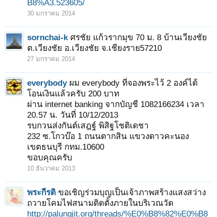
B8%A3.523605/
30 มกราคม 2014
sornchai-k
ศรชัย แก้วรากมุข 70 ม. 8 บ้านเวียงชัย
ต.เวียงชัย อ.เวียงชัย จ.เชียงราย57210
27 มกราคม 2014
everybody
ผม everybody ที่จองพระไว้ 2 องค์ได้
โอนเงินแล้วครับ 200 บาท
ผ่าน internet banking จากบัญชี 1082166234 เวลา
20.57 น. วันที่ 10/12/2013
รบกวนส่งกันต์เสฎฐ์ พิสิฐโชติเดชา
232 ซ.โกวบ๊อ 1 ถนนตากสิน แขวงดาวคะนอง
เขตธนบุรี กทม.10600
ขอบคุณครับ
10 ธันวาคม 2013
พระกีรติ
ขอเชิญร่วมบุญเป็นเจ้าภาพสร้างแสงสว่าง
ถวายโคมไฟสนามติดตั้งภายในบริเวณวัด
http://palungjit.org/threads/%E0%B8%82%E0%B8