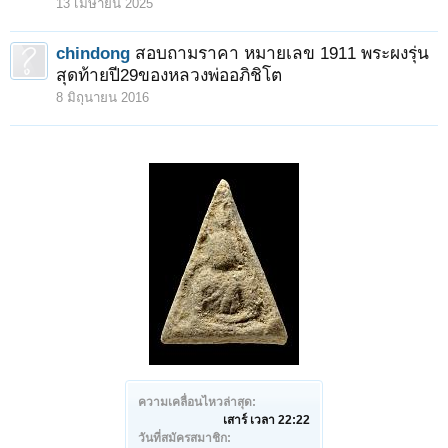
13 เมษายน 2025
chindong
สอบถามราคา หมายเลข 1911 พระผงรุ่น
สุดท้ายปี29ของหลวงพ่ออภิชิโต
8 มิถุนายน 2016
ความเคลื่อนไหวล่าสุด:
เสาร์ เวลา 22:22
วันที่สมัครสมาชิก: