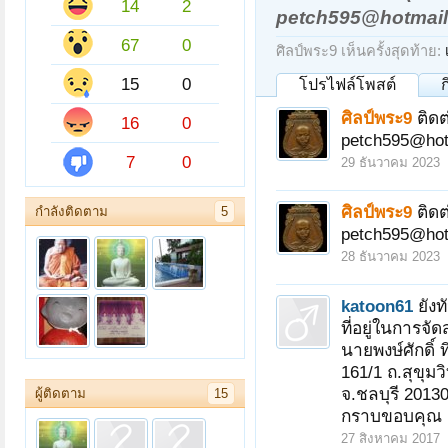
14
2
petch595@hotmai
67
0
ศิลป์พระ9 เห็นครั้งสุดท้าย:
15
0
โปรไฟล์โพสต์
ศิลป์พระ9
ติดต
16
0
petch595@hot
7
0
29 ธันวาคม 2023
ศิลป์พระ9
ติดต
กำลังติดตาม
5
petch595@hot
28 ธันวาคม 2023
katoon61
ยัง
ที่อยู่ในการจัดส
นายพงษ์ศักดิ์ 
161/1 ถ.สุขุมว
จ.ชลบุรี 2013
ผู้ติดตาม
15
กราบขอบคุณ 
27 สิงหาคม 2017