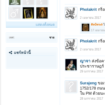
Pholakrit
กริ
2 เมษายน 2017
แสดงทั้งหมด
ศิลป์พระ9
ไ
17 เมษายน
เพศ:
ชาย
Pholakrit
กริ
2 เมษายน 2017
แชร์หน้านี้
ญาจา
ส่งข้อค
ประชาราษฎร์ ต
29 มกราคม 2017
Surajeng
ขอเห
1752/178 ถนน
ใน PM ด้วยนะค
28 มกราคม 2017