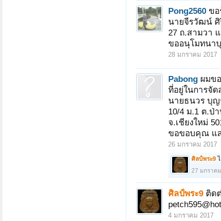
Pong2560
ขอ
นายจีรวัฒน์ ศิร
27 ถ.สามวา แ
ขออนุโมทนาบ
28 มกราคม 2017
Pabong
ผมขอเ
ที่อยู่ในการจัดส
นายธนวร บุญ
10/4 ม.1 ต.ป่
จ.เชียงใหม่ 5
ขอขอบคุณ แล
26 มกราคม 2017
ศิลป์พระ9
ไ
27 มกราคม
ศิลป์พระ9
ติดต
petch595@hot
4 มกราคม 2017