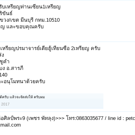
รับเหรียญท่านเซียน1เหรียญ
ิขันธ์
ขวง/เขต มีนบุรี กทม.10510
ุญ และขอบคุณครับ
หรียญปรมาจารย์เตียฮู้เทียนซือ 2เหรียญ ครับ
่ง
ชูคำ
าบง อ.สารภี
0140
ะอนุโมทนาด้วยครับ
ด้ครับ แล้วจะจัดส่งให้ ครับผม
 2017
่อศิลป์พระ9 (เพชร พัทลุง)>>> โทร:0863035677 / line id : petc
mail.com