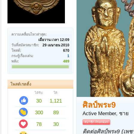
ความเคลื่อนไหวล่าสุด:
เมื่อวาน เวลา 12:09
วันที่สมัครสมาชิก:
29 เมษายน 2010
โพสต์:
670
กระทู้เรื่องเด่น:
1
พลัง:
489
โพสต์เรตติ้ง
ได้รับ:
ให้:
30
1,121
ศิลป์พระ9
300
89
Active Member
, ชาย
สมาชิก Premium
78
30
ติดต่อศิลป์พระ9 (เพ