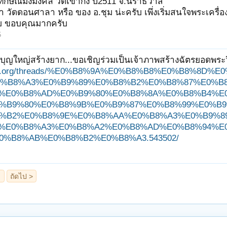
ธทักษิณมิ่งมงคล วัดเขากง ปี2511 จ.นราธิวาส
 วัดดอนศาลา หรือ ของ อ.ชุม น่ะครับ เพึ่งเริ่มสนใจพระเครื่อ
รับ ขอบคุณมากครับ
5
บุญใหญ่สร้างยาก...ขอเชิญร่วมเป็นเจ้าภาพสร้างฉัตรยอดพระ
ungjit.org/threads/%E0%B8%9A%E0%B8%B8%E0%B8%
%B8%A3%E0%B9%89%E0%B8%B2%E0%B8%87%E0%B8
%E0%B8%AD%E0%B9%80%E0%B8%8A%E0%B8%B4%E
%B9%80%E0%B8%9B%E0%B9%87%E0%B8%99%E0%B9
%B2%E0%B8%9E%E0%B8%AA%E0%B8%A3%E0%B9%8
%E0%B8%A3%E0%B8%A2%E0%B8%AD%E0%B8%94%E
0%B8%AB%E0%B8%B2%E0%B8%A3.543502/