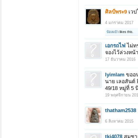
ศิลป์พระ9
เวปใ
4 มกราคม 2017
บ้องแบ้ว
likes this.
เอกรถไฟ
ไม่ท
จองไว้ล่วงหน้
17 ธันวาคม 2016
lyimlam
ขออน
หน้า 1 ของ 3
1
2
3
ถัดไป >
นาย เลอสันต์ ย
49/18 หมู่ที่
19 พฤศจิกายน 20
thatham2538
6 สิงหาคม 2015
tkj4078
สมชาย