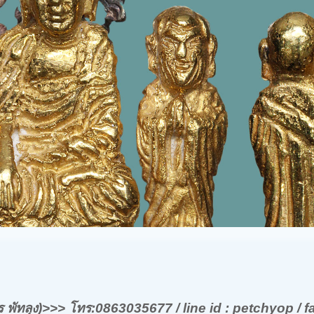
ชร พัทลุง)>>> โทร:0863035677 / line id : petchyop / f