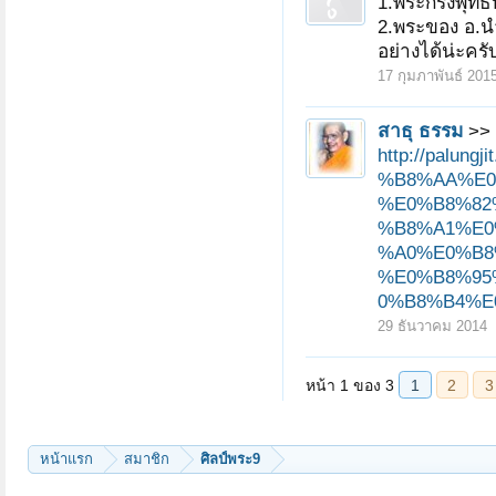
1.พระกริ่งพุท
2.พระของ อ.นำ
อย่างได้น่ะค
17 กุมภาพันธ์ 201
สาธุ ธรรม
>> 
http://pal
%B8%AA%E0
%E0%B8%82
%B8%A1%E0
%A0%E0%B8
%E0%B8%95
0%B8%B4%E
29 ธันวาคม 2014
หน้าแรก
สมาชิก
ศิลป์พระ9