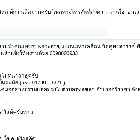
หม่ ดีกว่าเดิมมากครับ โพสทางโทรศัพท์สะดวกกว่าเมื่อก่อนเสถี
ราบว่าคุณเพชรฯพอจะหาขุนแผนมหาเคลื่อน วัดคูหาสวรรค์ พัท
าแล้วแจ้งให้ทราบด้วย 0898803933
ุโมทนาสาธุครับ
ิ้มละมัย ( e/n 91799 cth9/1 )
 5 นิคมอุตสาหกรรมแหลมฉบัง ตำบลทุ่งสุขลา อำเภอศรีราชา จังห
15
สวัสดีครับท่าน
 โชคเจริญเลิศ