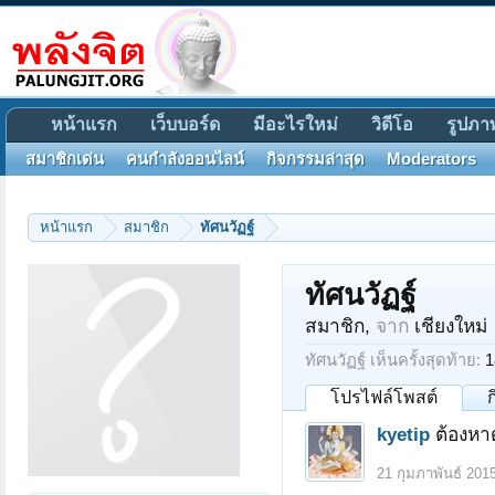
หน้าแรก
เว็บบอร์ด
มีอะไรใหม่
วิดีโอ
รูปภา
สมาชิกเด่น
คนกำลังออนไลน์
กิจกรรมล่าสุด
Moderators
หน้าแรก
สมาชิก
ทัศนวัฏฐ์
ทัศนวัฏฐ์
สมาชิก
,
จาก
เชียงใหม่
ทัศนวัฏฐ์ เห็นครั้งสุดท้าย:
1
โปรไฟล์โพสต์
kyetip
ต้องหา
21 กุมภาพันธ์ 201