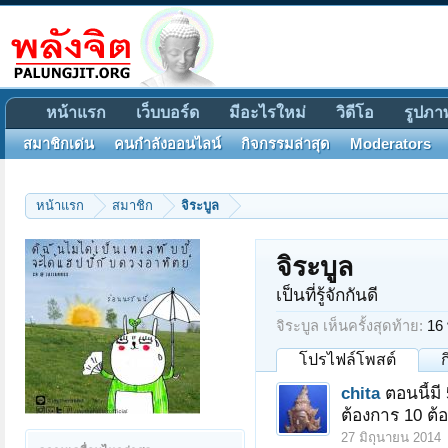
หน้าแรก
เว็บบอร์ด
มีอะไรใหม่
วิดีโอ
รูปภา
สมาชิกเด่น
คนกำลังออนไลน์
กิจกรรมล่าสุด
Moderators
หน้าแรก
สมาชิก
จิระบูล
จิระบูล
เป็นที่รู้จักกันดี
จิระบูล เห็นครั้งสุดท้าย:
16
โปรไฟล์โพสต์
chita
ตอนนี้มี 
ต้องการ 10 ต้
27 มิถุนายน 2014